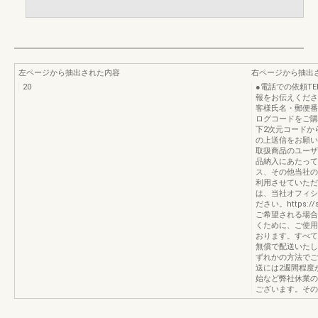
左ページから抽出された内容
右ページから抽出
20
●電話での依頼TEL
報をお伝えくださ
客様氏名・郵便番
ログコードをご購
下2次元コードか
の上送信をお願い
取扱商品のユーザ
品納入にあたって
ス、その他当社の
利用させていただ
は、当社オフィシ
ださい。https://
ご希望される場合
くために、ご使用
おります。すべて
無償で配送いたし
ずれかの方法でご
送には2週間程度
始など弊社休業の
ございます。その