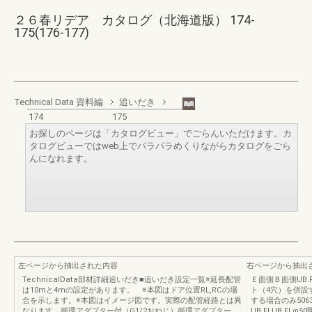
２６春リデア カタログ（北海道版） 174-
175(176-177)
Technical Data 資料編
追いだき
174
175
お探しのページは「カタログビュー」でごらんいただけます。カ
タログビューではweb上でパラパラめくりながらカタログをごら
んになれます。
左ページから抽出された内容
右ページから抽出
TechnicalData部材詳細追いだき■追いだき設定一覧※延長配管
Ｅ面側Ｂ面側UB.F
は10mと4mの設定があります。 ※本図はドア位置RL,RCの場
ト（4穴）を併設
合を示します。※本図はイメージ図です。実際の配管経路とは異
する場合のみ50632
なります。循環アダプター付（G1/2おねじ）循環アダプター
UB.FLUB.F