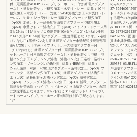
付・延長配管4/10m（ハイブリットホース）付き循環アダプタ
のみ※アクアジェ
ーなし・延長配管なし浴槽穴加工＋水受けトレー 対象：1C浴
374324460342
槽穴加工＋水受けトレー 対象：2A2B浴槽穴加工＋水受けトレ
ト（４穴）を併設
ーのみ 対象：4A水受けトレー循環アダプター＋浴槽穴加工
する場合のみφ50開
（φ50）水受けトレー延長配管循環アダプター＋浴槽穴加工
Ｂ面側UB.FLφ
（φ50）水受けトレー浴槽穴加工（φ50）ハイブリッドホース用
みUB.FLφ50
G1/2おねじ15Aタケノコ樹脂管用10AタケノコG1/2おねじ外形
324387342953
φ14.5外形φ10.5※循環アダプターは別途手配となります。●浴槽
34232095Ｅ面側
パンなし用●浴槽パンあり用循環アダプター末端配管接続端部詳
貫通金具仕様の場
細G1/2袋ナット15Aハイブリットホース循環アダプター付
324387113335
（G1/2おねじ）循環アダプター付・延長配管4/10m（ハイブリ
アジェット（４穴）
ットホース）付き循環アダプターなし・延長配管なし浴槽・浴
ジェット（4穴）
槽パン穴加工＋ブッシング浴槽・浴槽パン穴加工浴槽・浴槽パ
350471875893
ン穴加工＋ブッシングのみE面側 対象：4BE面側 対象：
389334103UB
2F2GE面側 対象：4C循環アダプター＋浴槽穴加工（φ50）ブ
き循環アダプター
ッシング＋浴槽パン穴加工（φ30）循環アダプター＋浴槽穴加
００エコベンチ浴
工（φ50）延長配管＋浴槽パン穴加工（φ30）浴槽穴加工
ライン浴槽●120
（φ50）ブッシング＋浴槽パン穴加工（φ30）循環アダプター末
浴槽●１６００ワ
端延長配管末端（ハイブリッドホース）※循環アダプター、配管
事項162416201620
は別途手配となります。G1/2おねじG1/2袋ナット15Aハイブリ
ットホースハイブリットホース用※配管は別途手配となります。
174