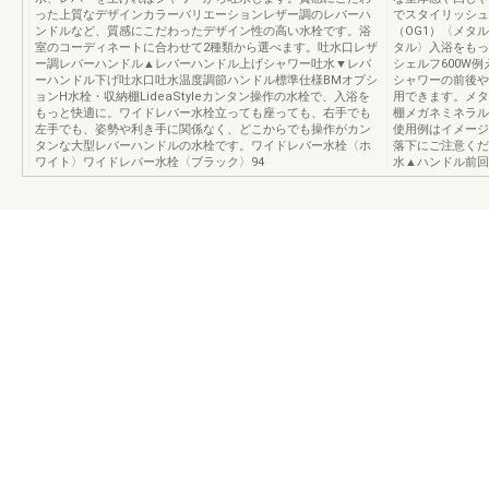
った上質なデザインカラーバリエーションレザー調のレバーハ
でスタイリッシュ
ンドルなど、質感にこだわったデザイン性の高い水栓です。浴
（OG1）〈メタ
室のコーディネートに合わせて2種類から選べます。吐水口レザ
タル〉入浴をもっ
ー調レバーハンドル▲レバーハンドル上げシャワー吐水▼レバ
シェルフ600W
ーハンドル下げ吐水口吐水温度調節ハンドル標準仕様BMオプシ
シャワーの前後や
ョンH水栓・収納棚LideaStyleカンタン操作の水栓で、入浴を
用できます。メタ
もっと快適に。ワイドレバー水栓立っても座っても、右手でも
棚メガネミネラル
左手でも、姿勢や利き手に関係なく、どこからでも操作がカン
使用例はイメージ
タンな大型レバーハンドルの水栓です。ワイドレバー水栓〈ホ
落下にご注意くだ
ワイト〉ワイドレバー水栓〈ブラック〉94
水▲ハンドル前回