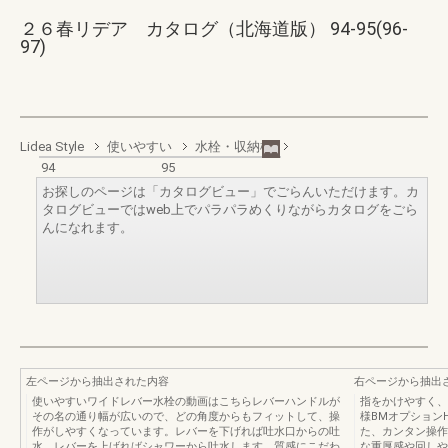
２６春リデア カタログ（北海道版） 94-95(96-
97)
Lidea Style
使いやすい
水栓・収納棚
94
95
お探しのページは「カタログビュー」でごらんいただけます。カ
タログビューではweb上でパラパラめくりながらカタログをごら
んになれます。
左ページから抽出された内容
右ページから抽出
使いやすいワイドレバー水栓の動画はこちらレバーハンドルが
指をかけやすく、
その名の通り幅が広いので、どの角度からもフィットして、操
様BMオプション
作がしやすくなっています。レバーを下げれば吐水口からの吐
た、カンタン操作
水、レバーを上げればシャワーから吐水します。質感にこだわ
な重厚感や回しや