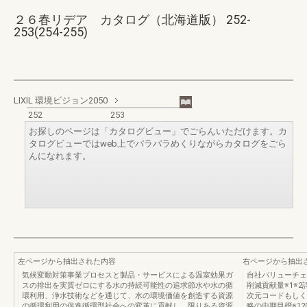
２６春リデア カタログ（北海道版） 252-
253(254-255)
LIXIL 環境ビジョン2050
252
253
お探しのページは「カタログビュー」でごらんいただけます。カ
タログビューではweb上でパラパラめくりながらカタログをごら
んになれます。
左ページから抽出された内容
右ページから抽出
気候変動対策事業プロセスと製品・サービスによる温室効果ガ
自社バリューチェ
スの排出を実質ゼロにする水の持続可能性の追求節水や水の循
削減貢献量※1※2
環利用、浄水技術などを通じて、水の環境価値を創造する資源
次元コードもしくは
の循環利用の促進循環型社会への変革に貢献し、限りある資源
略の中期目標※12