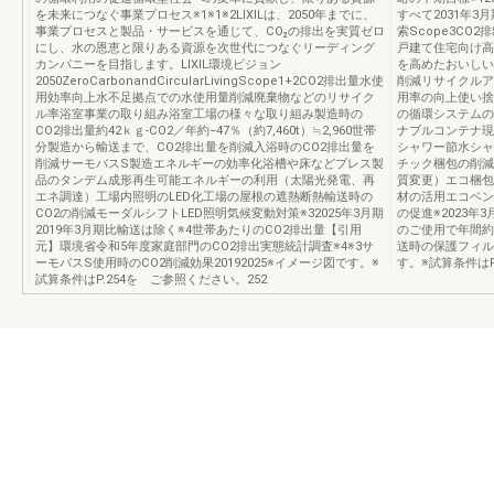
を未来につなぐ事業プロセス※1※1※2LIXILは、2050年までに、
すべて2031年3
事業プロセスと製品・サービスを通じて、CO₂の排出を実質ゼロ
索Scope3C
にし、水の恩恵と限りある資源を次世代につなぐリーディング
戸建て住宅向け高
カンパニーを目指します。LIXIL環境ビジョン
を高めたおいしい
2050ZeroCarbonandCircularLivingScope1+2CO2排出量水使
削減リサイクルア
用効率向上水不足拠点での水使用量削減廃棄物などのリサイク
用率の向上使い捨
ル率浴室事業の取り組み浴室工場の様々な取り組み製造時の
の循環システムの
CO2排出量約42ｋｇ-CO2／年約−47％（約7,460t）≒2,960世帯
ナブルコンテナ現
分製造から輸送まで、CO2排出量を削減入浴時のCO2排出量を
シャワー節水シャ
削減サーモバスS製造エネルギーの効率化浴槽や床などプレス製
チック梱包の削減
品のタンデム成形再生可能エネルギーの利用（太陽光発電、再
質変更）エコ梱包
エネ調達）工場内照明のLED化工場の屋根の遮熱断熱輸送時の
材の活用エコベン
CO2の削減モーダルシフトLED照明気候変動対策※32025年3月期
の促進※2023年
2019年3月期比輸送は除く※4世帯あたりのCO2排出量【引用
のご使用で年間約
元】環境省令和5年度家庭部門のCO2排出実態統計調査※4※3サ
送時の保護フィル
ーモバスS使用時のCO2削減効果20192025※イメージ図です。※
す。※試算条件はP
試算条件はP.254を ご参照ください。252