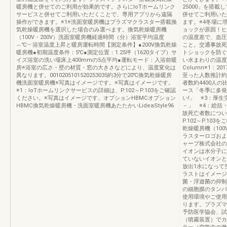
暖房機と併せてのご利用が効果的です。さらにIoTホームリンク
25000」を搭載
サービスと併せてご利用いただくことで、専用アプリから遠隔
併せてご利用いた
操作ができます。※1※洗面室暖房機はプラズマクラスター搭載換
ます。※4冬場に
気乾燥暖房機を選択した場合のみ選べます。換気乾燥暖房機
ョックが原因！ヒ
（100V・200V）洗面室暖房機経過時間（分）浴室平均温度
の温度差で、血圧
︵℃︶浴室温度上昇と暖房運転時間【測定条件】●200V換気乾燥
こと。交通事故死
暖房機●初期温度条件：5℃●測定位置：1.25坪（1620タイプ）サ
トショックを防ぐ
イズ浴室の洗い場床上400mmの5点平均●運転モード：入浴前暖
い水まわりの温度
房※浴室の広さ・壁の材質・窓の大きさなどにより、温度変化は
Column※1：
異なります。0010205101520253035約3分で20℃換気乾燥暖房
至った人数推計約1
機洗面室暖房機※写真はイメージです。※写真はイメージです。
者数約4400人の
※1：IoTホームリンクサービスの詳細は、P.102～P.103をご確認
ース「冬季に多発
ください。※写真はイメージです。オプションHBMCオプション
い!」 ※3：厚
HBMC換気乾燥暖房機・洗面室暖房機あたたかいLideaStyle96
－」 ※4：総括
故死亡者数につい
P.102～P.1
乾燥暖房機（100
ラスターロゴおよび
ャープ株式会社の
イオンは水分子に
ていないイオンと
放出1水になって
ラストはイメージ
菌・浮遊菌の抑制
の細胞膜のタンパ
使用環境やご使用
ります。プラズマ
予防医学協会、試
（噴霧装置）でカ