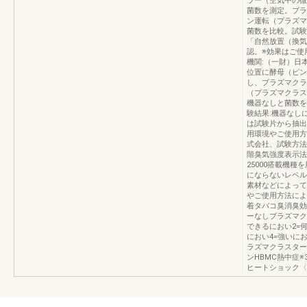
ラー（空気中の微
菌数を測定。プラ
ン運転（プラズマ
菌数を比較。試験
「自然放置（換気
認。※効果はご使
機関:（一財）日
位置に酵母（ピン
し、プラズマクラ
（プラズマクラス
機器なしと菌数を
験結果:機器なし
は試験片から抽出
用環境やご使用方
式会社、試験方法
階臭気強度表示法
25000搭載機
にならないレベル
素材などによって
やご使用方法によ
着タバコ臭消臭効
ーなしプラズマク
できるにおい2=
におい4=強いに
ラズマクラスター
ンHBMC熱中症※3※
ヒートショック〈