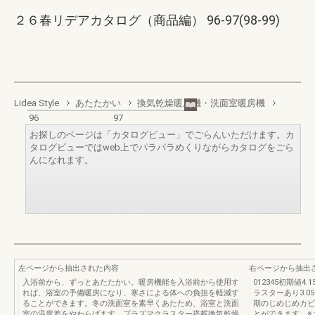
２６春リデアカタログ（商品編） 96-97(98-99)
Lidea Style
あたたかい
換気乾燥暖房機・洗面室暖房機
96
97
お探しのページは「カタログビュー」でごらんいただけます。カ
タログビューではweb上でパラパラめくりながらカタログをごら
んになれます。
左ページから抽出された内容
右ページから抽出
入浴前から、ずっとあたたかい。暖房機能を入浴前から使用す
012345初期値
れば、浴室の予備暖房になり、寒さによる体への負担を軽減す
ラスターあり3.0
ることができます。冬の洗面室を素早くあたため、浴室と洗面
期のじめじめカビ
室の温度差をやわらげます。プラズマクラスター搭載換気乾燥
とができます。※