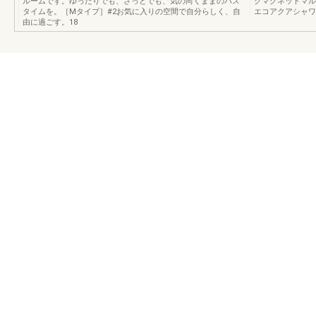
ルームです。ゆったりでも、さっとでも、気の向くままのバス
クマグネットマル
タイムを。［Mタイプ］#2お気に入りの空間で自分らしく、自
エコアクアシャワー
由に過ごす。18