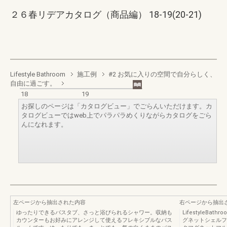
２６春リデアカタログ（商品編） 18-19(20-21)
Lifestyle Bathroom
施工例
#2 お気に入りの空間で自分らしく、
自由に過ごす。
18
19
お探しのページは「カタログビュー」でごらんいただけます。カ
タログビューではweb上でパラパラめくりながらカタログをごら
んになれます。
左ページから抽出された内容
右ページから抽出
ゆったりできるバスタブ、さっと浴びられるシャワー。収納も
LifestyleB
カウンターもお好みにアレンジして使えるフレキシブルなバス
グネットシェルフ