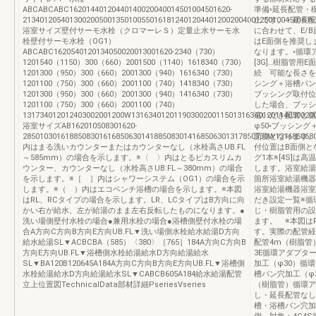
ABCABCABC16201440120440140020040014501004501620-
準備◦延長配管・
213401205401300200500135010055016181240120440120020040012501004501616
止です。・延長配
浴室サイズ壁付サーモ水栓（クロマーレＳ）定量止水サーモ水
に合わせて、E/
栓壁付サーモ水栓（OG1）
はE面側を推奨し
ABCABC1620540120134050020013001620-2340（730）
なります。◦循環ア
1201540（1150）300（660）2001500（1140）1618340（730）
[3G]…樹脂管
1201300（950）300（660）2001300（940）1616340（730）
続 可能な長さを
1201100（750）300（660）2001100（740）1418340（730）
シング＋浴槽パン
1201300（950）300（660）2001300（940）1416340（730）
ブッシング取付位
1201100（750）300（660）2001100（740）
した場合、ブッシン
131734012012403002001200W1316340120119030020011501316340120114030020
追いだき配管と循
浴室サイズAB162010508301620-
φ50◦ブッシン
2850103016188508301616850630141885083014168506301317850730W1316850
面側となります。
内はまる洗いカウンターまたはカウンターなし（水栓高さUB.FL
付位置はB面側とな
～585mm）の場合を示します。※〈 〉内はとるピカスリムカ
グ1本※[4S]
ウンター、カウンターなし（水栓高さUB.FL～380mm）の場合
します。浴室給湯
を示します。※［ ］内はシャワーシステム（OG1）の場合を示
箇所浴室給湯機器
します。※（ ）内はエコベンチ浴槽の場合を示します。※本図
浴室給湯機器浴室
はRL、RCタイプの場合を示します。LR、LCタイプはB方向に向
だき設定一覧※循
かい右が給水、左が給湯のまま左右反転したものになります。●
じ・樹脂管用の設
洗い場側壁付水栓の場合●兼用水栓の場合●浴槽側壁付水栓の場
ます。 ※本図は
合A方向C方向B方向E方向UB.FL▼洗い場側水栓給水給湯D方向
す。実際の配管経
給水給湯SL▼ACBCBA（585）〈380〉［765］184A方向C方向B
配管4m（樹脂管
方向E方向UB.FL▼浴槽側水栓給湯給水D方向給湯給水
3E循環アダプタ
SL▼BA120B120645A184A方向C方向B方向E方向UB.FL▼浴槽側
加工（φ30）循
水栓給湯給水D方向給湯給水SL▼CABCB605A184給水給湯配管
槽パン穴加工（φ3
立上位置図TechnicalData部材詳細PseriesVseries
（樹脂管）循環ア
し・延長配管なし
槽・浴槽パン穴加