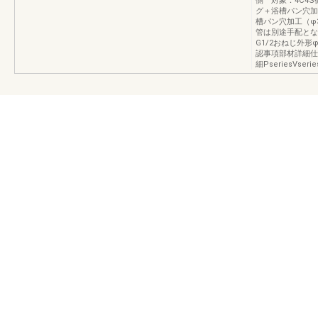
側 対象：4C4
グ＋浴槽パン穴加
槽パン穴加工（φ
管は別途手配とな
G1/2おねじ外形
認事項部材詳細仕様
細PseriesVserie