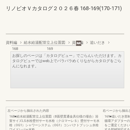
リノビオＶカタログ２０２６春 168-169(170-171)
資料編
給水給湯配管立上位置図
資料編
追いだき
168
169
お探しのページは「カタログビュー」でごらんいただけます。カ
タログビューではweb上でパラパラめくりながらカタログをごら
んになれます。
左ページから抽出された内容
右ページから抽出
168■給水給湯配管立上位置図（B面壁貫通金具仕様の場合）浴
169■追いだき
室サイズLS水栓壁付サーモ水栓（クロマーレＳ）壁付サーモ水
循環アダプターの
栓（OG1）シャワーシステム（OG1）コンパクトプッシュ水栓
をご選定ください
ワイドレバー水栓
する部材対応する