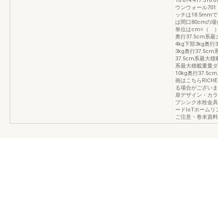
18.614.417.51
ウンウォール701（
ッチは18.5mm
は間口80cmの
単位はcm○（ 
奥行37.5cm系
4kg下部3kg奥
3kg奥行37.5
37.5cm系最大積
系最大積載重量ダウ
10kg奥行37.
画はこちらRICH
る場合がございま
扉デザイン・カラ
プシンク水栓金具
ードIoTホーム
ご注意・巻末資料