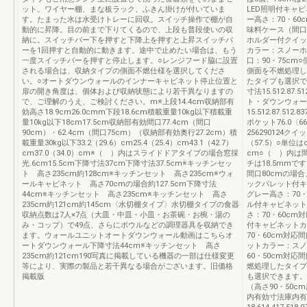
ット。ワイヤー棚、まな板ラック、ふきん掛けが付いていま
LED照明付キャ
す。たまった水は水受けトレーに回収。スイッチ操作で棚が自
ー高さ：70・60
動的に昇降。目の前まで下りてくるので、上段も普段使いの収
味料ケース（間口
納に。スイッチバー下を押すと下降上を押すと上昇スイッチバ
ホルダー付クイッ
ーを1回押すと自動的に動きます。途中で止めたい場合は、もう
カラー：スノーホ
一度スイッチバーを押すと停止します。○レンジフード脇に設置
口：90・75c
される場合は、収納タイプの側面不燃仕様を選択してくださ
側面を不燃処理し
い。○オートダウンウォールのインナーキャビネット停止位置と
たタイプも選択で
扉の開き角度は、個体および収納状態により若干異なりますの
寸法15.512.87.
で、ご理解のうえ、ご検討ください。m※上段14.4cm収納部有
ト・ダウンウォール付7
効高さ18.9cm26.0cmm下段18.6cm積載重量10kg以下積載重
15.512.87.512
量10kg以下18cm17.5cm収納部有効間口77.4cm（間口
ポケット76.0〈66.0
90cm）・62.4cm（間口75cm）（収納部有効奥行27.2cm）積
256290124ク
載重量30kg以下33.2（29.6）cm25.4（25.4）cm43.1（42.7）
（57.5）○単位
cm37.0（34.0）cm※（ ）内はスライドドアタイプの場合窓採
cm○（ ）内は
光.6cm15.5cm下降寸法37cm下降寸法37.5cm※キッチンセッ
チは18.5mmで
ト 高さ235cm約128cm※キッチンセット 高さ235cm※ウォ
間口80cmの場
ールキャビネット 高さ70cmの場合約127.5cm下降寸法
ックパレット付キ
44cm※キッチンセット 高さ235cm※キッチンセット 高さ
グレー高さ：70・
235cm約121cm約145cm〈水切棚タイプ〉水切棚タイプの食器
ル付キャビネット
収納点数は7人×7点（大皿・中皿・小皿・お茶碗・お椀・湯の
さ：70・60cm
み・コップ）で49点、さらにボウルなどの調理器具を収納でき
付キャビネットカ
ます。ウォールユニットオートダウンウォール動画はこちらオ
70・60cm対応
ートダウンウォール下降寸法44cm※キッチンセット 高さ
ットカラー：スノ
235cm約121cm190写真に掲載している機器の一部は仕様変更
60・50cm対応間
等により、実際の製品と若干異なる場合がございます。旧価格
燃処理したタイプ
掲載版
も選択できます。
（高さ90・50c
内有効寸法庫内有