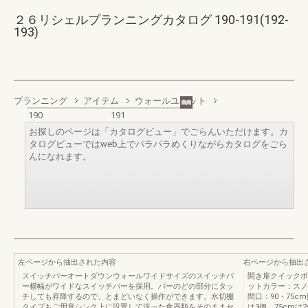
２６リシェルプランニングカタログ 190-191(192-
193)
プランニング
アイテム
ウォールユニット
190
191
お探しのページは「カタログビュー」でごらんいただけます。カ
タログビューではweb上でパラパラめくりながらカタログをごら
んになれます。
左ページから抽出された内容
右ページから抽出
スイッチバーオートダウンウォールワイドサイズのスイッチバ
開き扉クイックポ
ー横幅がワイドなスイッチバーを採用。バーのどの部分にタッ
ットカラー：スノ
チしても昇降するので、とまどいなく操作ができます。水切棚
間口：90・75c
タイプもご用意シンク上に設置して洗った食器類をそのままセ
は3個、75cm