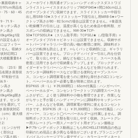
ン裏面収納キャ
スノーホワイト用共通オプションハンディボックスダストワゴ
97cm用品名
ンライストレーイスタオルクリップWDP045★○間口60cm以上
75・60・45
のオープンタイプに収納できます。スライドストッカー中段引
量
出し用SRB-10★スライドストッカー下段引出し用MRB-5★○ワー
6.9・71.9・
クトップ高さが80・82.5cmの場合は設置できません。○食器洗
.4（キッチン高さ
い乾燥機下の引出しは、温度が高くなるため食品や飲料類、ガ
キッチン高さ
スボンベの収納はできません。NW-30★TCP-
0kg45kg1段
50★TCP50SLR★（スリム取手用）TCP50J★（J型取手用）○
の設定もあり
オープンタイプのキャビネットには設置できません。収納サポ
側にはフィラー
ートパーツギャラリバー背の高い物の整理に便利。調味料ボト
ません。収納タ
ルなどの転倒も防止します。○らくパッと収納部には、ギャラリ
形状対応間口
バーは設置できません。ブロックディバイダー引出し内を仕切
大積載重量8.4
って、取り出しやすく。鍋などを縦にしたりと、スペースを高
密度に活用できるので収納量もアップします。ブロックディバ
13.5）〈23.5〉開
イダーギャラリバーハンガーバーふきんなどを掛けられます。
品名開き扉形状
カウンター調味料ケースなどが置ける便利なオープンスペー
）97有効寸法
ス。コンセント調理家電を使うのに便利な扉付きの2口コンセン
6.9・
ト。ペーパーホルダー必要な量が簡単に切れます。
ッチン高さ
BSPK65（R・L）￥39,000間口：65cm付属品：ハンガーバー、
キッチン高さ
ペーパーホルダー、コンセントワークトップの調理スペースを
0kg45kg開き
ふさがずに、よく使う調味料や小物を整理できます。作業しな
ます。センタ
がらサッと手が届くハンディーゾーンに調味料やキッチンペー
ー付を選択して
パー、ふきんなどを収納。調理家電が便利に使えるコンセント
き扉形状対応
付きです。BSPK35（R・L）￥31,000間口：35cm付属品：ハン
法（cm）最大積
ガーバー、コンセント◯ペーパーホルダーは付属しません。調
ット）
味料ボックススパイス類を取り出しやすく収納。スレートグレ
2.2〉
ー用スレートグレー用スノーホワイト用オプション価格は
cm（ヒンジが付
▶P.79ハンディボックス動画はこちらRICHELLE185商品の色は
付く部分は
印刷のため現品と多少異なる場合がございます｡プランニングア
ップ高さ85・
ドバイスパッケージプラン扉デザイン・カラーコーディネート