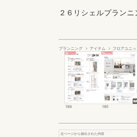
２６リシェルプランニングカタ
プランニング
アイテム
フロアユニッ
184
185
左ページから抽出された内容