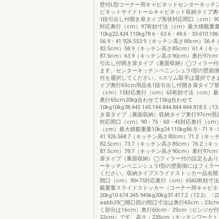
壁付L型コーナー用キャビネットセンターキッチ
ビネットサイドトールキャビネット収納タイプ奥行
1段引出し付開き扉タイプ形状対応間口（cm）90・
対応奥行（cm）97有効寸法（cm）最大積載重
10kg22.424.110kg78.6・63.6・48.6・33.610.18
56.9・41.926.553.9（キッチン高さ80cm）56
82.5cm）58.9（キッチン高さ85cm）61.4（
87.5cm）63.9（キッチン高さ90cm）奥行97cm1
引出し付開き扉タイプ（裏面収納）◯フィラー付
ます。センターキッチンペニンシュラⅠ型の壁面
付を選択してください。○スリム取手は選択でき
イプ奥行65cm用品名1段引出し付開き扉タイプ
（cm）15対応奥行（cm）65有効寸法（cm）最
奥行65cm20kg合わせて15kg合わせて
10kg10kg38.445.145.144.844.844.844.818.5（
き扉タイプ（裏面収納）収納タイプ奥行97cm用
対応間口（cm）90・75・60・45対応奥行（cm
（cm）最大積載重量10kg24.110kg86.9・71.9・5
41.926.568.7（キッチン高さ80cm）71.2（キ
82.5cm）73.7（キッチン高さ85cm）76.2（
87.5cm）78.7（キッチン高さ90cm）奥行97cm1
扉タイプ（裏面収納）◯フィラー付の設定もあり
ーキッチンペニンシュラⅠ型の壁面側にはフィラ
ください。収納タイプスライドストッカー品名開
間口（cm）90×75対応奥行（cm）6560有効寸
載重量スライドストッカー（コーナー用キャビネ
20kg10.674.345.945kg20kg37.417.2（12.2）〈2
aabb29◯開口部の間口寸法は奥行65cm：23
く部分は16cm）奥行60cm：29cm（ヒンジが
22cm）です。高さ：235cm（キッチンワークト