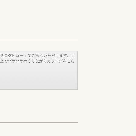
タログビュー」でごらんいただけます。カ
b上でパラパラめくりながらカタログをごら