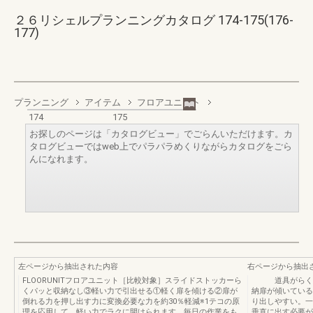
２６リシェルプランニングカタログ 174-175(176-
177)
プランニング
アイテム
フロアユニット
174
175
お探しのページは「カタログビュー」でごらんいただけます。カ
タログビューではweb上でパラパラめくりながらカタログをごら
んになれます。
左ページから抽出された内容
右ページから抽出
FLOORUNITフロアユニット［比較対象］スライドストッカーら
道具がらくに、
くパッと収納なし③軽い力で引出せる①軽く扉を傾ける②扉が
納扉が傾いている
倒れる力を押し出す力に変換必要な力を約30％軽減※1テコの原
り出しやすい。一
理を応用して、軽い力でラクに開けられます。毎日の作業をも
垂直に出す必要が