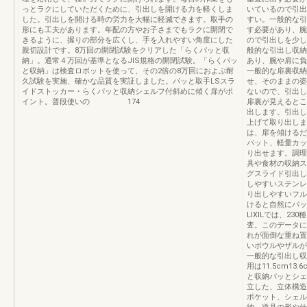
っとラクにしていただくために、引出しを開ける力を軽くしま
いているので引出
した。引出しを開ける時の労力を大幅に軽減できます。取手の
すい。一般的な引
形にも工夫があります。年配の方やお子さまでもラクに開閉で
す必要があり、腕
きるように、握りの部分を広くし、手を入れやすい角度にした
ので引出しを少し
親切設計です。8万回の開閉試験をクリアした「らくパッと収
般的な引出し収納
納」。通常４万回が基準となるJⅠS規格の開閉試験。「らくパッ
あり、腕や肩に負
と収納」は検査ロボットを使って、その2倍の8万回におよぶ耐
一般的な扉裏収納
久試験を実施、確かな品質を実証しました。パッと取手LSスラ
せ、そのままの姿
イドストッカー・らくパッと収納シェルフ付斜めに傾く扉がポ
ないので、引出し
イント。普段使いの 174
扉裏が見えるとこ
出します。引出し
上げて取り出しま
は、扉を傾けるだ
バット、軽量カッ
り出せます。調理
具や食材の収納ス
グスライド引出し
しやすいステンレ
り出しやすいフル
けると自然にパッ
LIXILでは、2
査。このデータに
れが面倒な重ね置
いボウルやザルが
一般的な引出し収
用は11.5cm1
と収納パッとシェ
立した、立体構造
ポケット、シェル