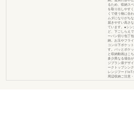
納。道具の形や仕
るため、収納スペ
を取り出しやすく
くで使う物に合わ
ムダになりがちな
届きやすい高さな
ています。●シン
ど、下ごしらえで
ーパン切り包丁包
納。お玉やフライ
コンロ下ポケット
す。パッとポケッ
と収納動画はこちら
多少異なる場合が
ジプラン扉デザイ
ークトップシンク
レンジフードIo
周辺収納ご注意・