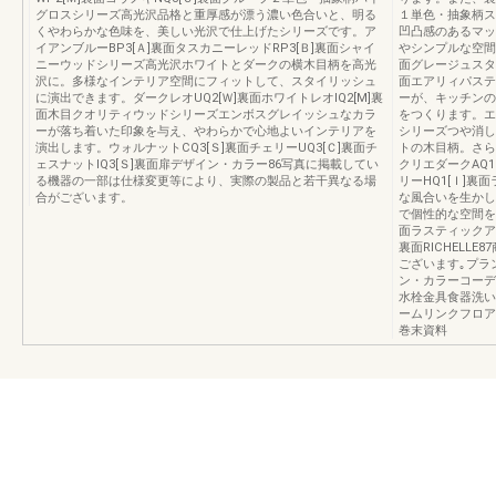
グロスシリーズ高光沢品格と重厚感が漂う濃い色合いと、明る
１単色・抽象柄ス
くやわらかな色味を、美しい光沢で仕上げたシリーズです。ア
凹凸感のあるマッ
イアンブルーBP3[Ａ]裏面タスカニーレッドRP3[Ｂ]裏面シャイ
やシンプルな空間
ニーウッドシリーズ高光沢ホワイトとダークの横木目柄を高光
面グレージュスタッ
沢に。多様なインテリア空間にフィットして、スタイリッシュ
面エアリィパステ
に演出できます。ダークレオUQ2[Ｗ]裏面ホワイトレオIQ2[M]裏
ーが、キッチンの
面木目クオリティウッドシリーズエンボスグレイッシュなカラ
をつくります。エ
ーが落ち着いた印象を与え、やわらかで心地よいインテリアを
シリーズつや消し
演出します。ウォルナットCQ3[Ｓ]裏面チェリーUQ3[Ｃ]裏面チ
トの木目柄。さら
ェスナットIQ3[Ｓ]裏面扉デザイン・カラー86写真に掲載してい
クリエダークAQ1
る機器の一部は仕様変更等により、実際の製品と若干異なる場
リーHQ1[Ｉ]
合がございます。
な風合いを生かし
で個性的な空間を
面ラスティックアッ
裏面RICHELL
ございます｡プラ
ン・カラーコーデ
水栓金具食器洗い
ームリンクフロア
巻末資料