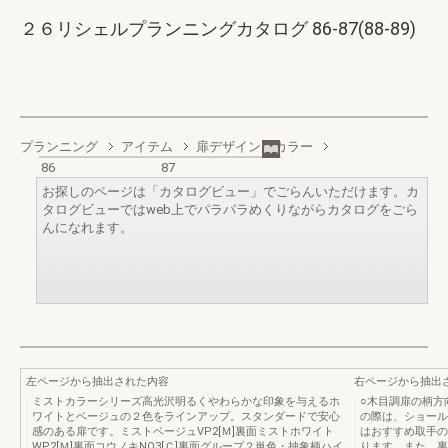
２６リシェルプランニングカタログ 86-87(88-89)
プランニング
アイテム
扉デザイン・カラー
86
87
お探しのページは「カタログビュー」でごらんいただけます。カ
タログビューではweb上でパラパラめくりながらカタログをごら
んになれます。
左ページから抽出された内容
右ページから抽出
ミストカラーシリーズ高光沢明るくやわらかな印象を与えるホ
○木目調扉の柄方
ワイトとベージュの２色をラインアップ。スタンダードで安心
の際は、ショール
感のある扉です。ミストベージュVP2[Ｍ]裏面ミストホワイト
はおすすめ取手の
WP2[Ｍ]裏面コウノキNQ3[Ｃ]裏面グループ２単色・抽象柄ハイ
ります。また、裏