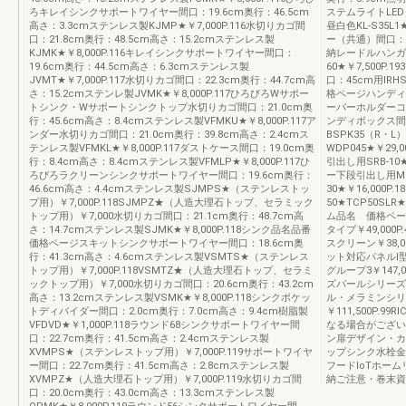
ろキレイシンクサポートワイヤー間口：19.6cm奥行：46.5cm
ステムライトLED
高さ：3.3cmステンレス製KJMP★￥7,000P.116水切りカゴ間
昼白色KL-S35L
口：21.8cm奥行：48.5cm高さ：15.2cmステンレス製
ー（共通）間口：90
KJMK★￥8,000P.116キレイシンクサポートワイヤー間口：
納レードルハンガー
19.6cm奥行：44.5cm高さ：6.3cmステンレス製
60★￥7,500
JVMT★￥7,000P.117水切りカゴ間口：22.3cm奥行：44.7cm高
口：45cm用ⅠRH
さ：15.2cmステンレ製JVMK★￥8,000P.117ひろびろWサポー
格ページハンディ
トシンク・Wサポートシンクトップ水切りカゴ間口：21.0cm奥
ーパーホルダーコンセ
行：45.6cm高さ：8.4cmステンレス製VFMKU★￥8,000P.117ア
ンディボックス間
ンダー水切りカゴ間口：21.0cm奥行：39.8cm高さ：2.4cmス
BSPK35（R・L）
テンレス製VFMKL★￥8,000P.117ダストケース間口：19.0cm奥
WDP045★￥29
行：8.4cm高さ：8.4cmステンレス製VFMLP★￥8,000P.117ひ
引出し用SRB-10
ろびろラクリーンシンクサポートワイヤー間口：19.6cm奥行：
ー下段引出し用MRB-
46.6cm高さ：4.4cmステンレス製SJMPS★（ステンレストッ
30★￥16,000P
プ用）￥7,000P.118SJMPZ★（人造大理石トップ、セラミック
50★TCP50SLR
トップ用）￥7,000水切りカゴ間口：21.1cm奥行：48.7cm高
ム品名 価格ペー
さ：14.7cmステンレス製SJMK★￥8,000P.118シンク品名品番
タイプ￥49,000
価格ページスキットシンクサポートワイヤー間口：18.6cm奥
スクリーン￥38,
行：41.3cm高さ：4.6cmステンレス製VSMTS★（ステンレス
ット対応パネルⅠ型間
トップ用）￥7,000P.118VSMTZ★（人造大理石トップ、セラミ
グループ3￥147
ックトップ用）￥7,000水切りカゴ間口：20.6cm奥行：43.2cm
ズパールシリーズⅠ型
高さ：13.2cmステンレス製VSMK★￥8,000P.118シンクポケッ
ル・メラミンシリ
トディバイダー間口：2.0cm奥行：7.0cm高さ：9.4cm樹脂製
￥111,500P.
VFDVD★￥1,000P.118ラウンド68シンクサポートワイヤー間
なる場合がござい
口：22.7cm奥行：41.5cm高さ：2.4cmステンレス製
ン扉デザイン・カ
XVMPS★（ステンレストップ用）￥7,000P.119サポートワイヤ
ップシンク水栓金
ー間口：22.7cm奥行：41.5cm高さ：2.8cmステンレス製
フードIoTホー
XVMPZ★（人造大理石トップ用）￥7,000P.119水切りカゴ間
納ご注意・巻末資
口：20.0cm奥行：43.0cm高さ：13.3cmステンレス製