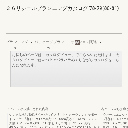
２６リシェルプランニングカタログ 78-79(80-81)
プランニング
パッケージプラン
オプション関連
78
79
お探しのページは「カタログビュー」でごらんいただけます。カ
タログビューではweb上でパラパラめくりながらカタログをごら
んになれます。
左ページから抽出された内容
右ページから抽出
シンク品名品番価格ページハイブリッドクォーツシンクサポー
ウォールユニット
トワイヤー間口：19.1cm奥行：45.0cm高さ：6.5cmステンレ
プ間口：86.5cm
ス製FCMPZ★￥7,000P.116水切りカゴ間口：21.0cm奥行：
S90L1★￥29,0
45.0cm高さ：13.2cmステンレス製FCMK★￥8,000P.116ひろび
奥行：5.9cm照明：