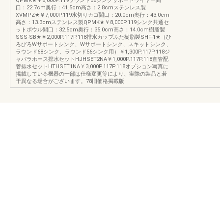
QPMK★￥8,000P.119ラウンド56シンクサポートワイヤー間
口：22.7cm奥行：41.5cm高さ：2.8cmステンレス製
XVMPZ★￥7,000P.119水切りカゴ間口：20.0cm奥行：43.0cm
高さ：13.3cmステンレス製QPMK★￥8,000P.119シンク共通セ
ットボウル間口：32.5cm奥行：35.0cm高さ：14.0cm樹脂製
SSS-SB★￥2,000P.117P.118排水カップふた樹脂製SHF-1★（ひ
ろびろWサポートシンク、Wサポートシンク、スキットシンク、
ラウンド68シンク、ラウンド56シンク用）￥1,300P.117P.118ジ
ャバラホース排水セットHJHSET2NA￥1,000P.117P.118直管配
管排水セットHTHSET1NA￥3,000P.117P.118オプション写真に
掲載している機器の一部は仕様変更等により、実際の製品と若
干異なる場合がございます。78旧価格掲載版