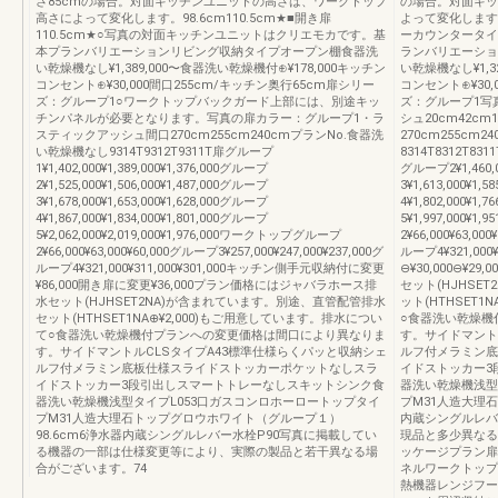
さ85cmの場合。対面キッチンユニットの高さは、ワークトップ
の場合。対面キッ
高さによって変化します。98.6cm110.5cm★■開き扉
よって変化します
110.5cm★○写真の対面キッチンユニットはクリエモカです。基
ーカウンタータイプ
本プランバリエーションリビング収納タイプオープン棚食器洗
ランバリエーショ
い乾燥機なし¥1,389,000〜食器洗い乾燥機付⊕¥178,000キッチン
い乾燥機なし¥1,3
コンセント⊕¥30,000間口255cm/キッチン奥行65cm扉シリー
コンセント⊕¥30,
ズ：グループ1○ワークトップバックガード上部には、別途キッ
ズ：グループ1写
チンパネルが必要となります。写真の扉カラー：グループ1・ラ
シュ20cm42cm
スティックアッシュ間口270cm255cm240cmプランNo.食器洗
270cm255cm
い乾燥機なし9314T9312T9311T扉グループ
8314T8312T8311
1¥1,402,000¥1,389,000¥1,376,000グループ
グループ2¥1,460,0
2¥1,525,000¥1,506,000¥1,487,000グループ
3¥1,613,000¥1,
3¥1,678,000¥1,653,000¥1,628,000グループ
4¥1,802,000¥1,
4¥1,867,000¥1,834,000¥1,801,000グループ
5¥1,997,000¥1
5¥2,062,000¥2,019,000¥1,976,000ワークトップグループ
2¥66,000¥63,00
2¥66,000¥63,000¥60,000グループ3¥257,000¥247,000¥237,000グ
ループ4¥321,00
ループ4¥321,000¥311,000¥301,000キッチン側手元収納付に変更
⊖¥30,000⊖¥2
¥86,000開き扉に変更¥36,000プラン価格にはジャバラホース排
セット(HJHSE
水セット(HJHSET2NA)が含まれています。別途、直管配管排水
ット(HTHSET1
セット(HTHSET1NA⊕¥2,000)もご用意しています。排水につい
○食器洗い乾燥機
て○食器洗い乾燥機付プランへの変更価格は間口により異なりま
す。サイドマント
す。サイドマントルCLSタイプA43標準仕様らくパッと収納シェ
ルフ付メラミン底
ルフ付メラミン底板仕様スライドストッカーポケットなしスラ
イドストッカー3
イドストッカー3段引出しスマートトレーなしスキットシンク食
器洗い乾燥機浅型
器洗い乾燥機浅型タイプL053口ガスコンロホーロートップタイ
プM31人造大理
プM31人造大理石トップグロウホワイト（グループ１）
内蔵シングルレバー
98.6cm6浄水器内蔵シングルレバー水栓P90写真に掲載してい
現品と多少異なる
る機器の一部は仕様変更等により、実際の製品と若干異なる場
ッケージプラン扉
合がございます。74
ネルワークトップ
熱機器レンジフー