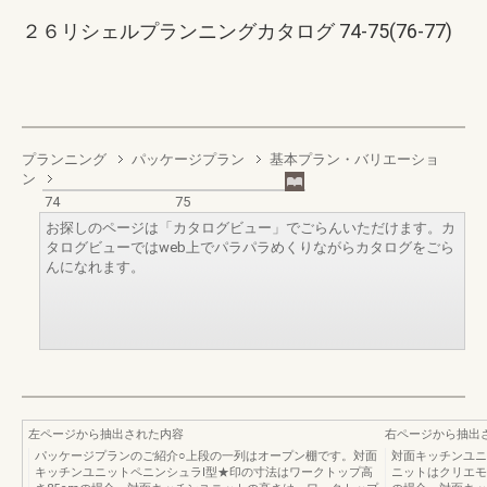
２６リシェルプランニングカタログ 74-75(76-77)
プランニング
パッケージプラン
基本プラン・バリエーショ
ン
74
75
お探しのページは「カタログビュー」でごらんいただけます。カ
タログビューではweb上でパラパラめくりながらカタログをごら
んになれます。
左ページから抽出された内容
右ページから抽出
パッケージプランのご紹介○上段の一列はオープン棚です。対面
対面キッチンユニ
キッチンユニットペニンシュラⅠ型★印の寸法はワークトップ高
ニットはクリエモ