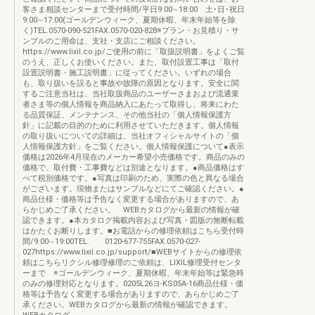
客さま相談センターまで受付時間/平日9:00∼18:00 土･日･祝日
9:00∼17:00(ゴールデンウィーク、夏期休暇、年末年始等を除
く)TEL.0570-090-521FAX.0570-020-828※プラン・お見積り・サ
ンプルのご用命は、支社・支店にご相談ください。
https://www.lixil.co.jp/ご使用の前に「取扱説明書」をよくご覧
のうえ、正しくお使いください。また、取付設置工事は「取付
設置説明書・施工説明書」に従ってください。いずれの場合
も、取り扱いを誤ると事故や故障の原因となります。安全に関
するご注意当社は、当社取扱商品のユーザーさまおよび流通業
者さま等の個人情報を商品納入にあたって取得し、将来にわた
る品質保証、メンテナンス、その他当社の「個人情報保護方
針」に記載の目的のために利用させていただきます。個人情報
の取り扱いについての詳細は、当社オフィシャルサイトの「個
人情報保護方針」をご覧ください。個人情報保護について●表示
価格は2026年4月現在のメーカー希望小売価格です。商品のみの
価格で、取付費・工事費などは別途となります。●商品価格はす
べて税別価格です。●写真は印刷のため、実際の色と異なる場合
がございます。現物またはサンプルなどにてご確認ください。●
商品仕様・価格等は予告なく変更する場合がありますので、あ
らかじめご了承ください。 WEBカタログから最新の情報が確
認できます。●本カタログ掲載内容および写真・図版の無断転載
はかたくお断りします。■お電話からの修理依頼はこちら受付時
間/9:00∼19:00TEL. 0120-677-755FAX.0570-027-
027https://www.lixil.co.jp/support/■WEBサイトからの修理依
頼はこちらリクシル修理修理のご依頼は、LIXIL修理受付センタ
ーまで ※ゴールデンウィーク、夏期休暇、年末年始等は緊急時
のみの修理対応となります。0205L26ヨ-KS05A-16商品仕様・価
格等は予告なく変更する場合がありますので、あらかじめご了
承ください。WEBカタログから最新の情報が確認できます。