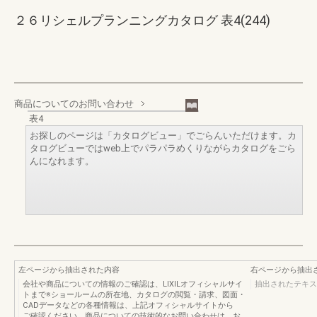
２６リシェルプランニングカタログ 表4(244)
商品についてのお問い合わせ
表4
お探しのページは「カタログビュー」でごらんいただけます。カ
タログビューではweb上でパラパラめくりながらカタログをごら
んになれます。
左ページから抽出された内容
右ページから抽出
会社や商品についての情報のご確認は、LIXILオフィシャルサイ
抽出されたテキス
トまで※ショールームの所在地、カタログの閲覧・請求、図面・
CADデータなどの各種情報は、上記オフィシャルサイトから
ご確認ください。商品についての技術的なお問い合わせは、お