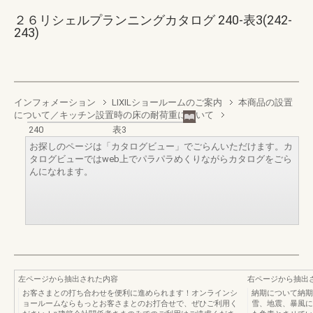
２６リシェルプランニングカタログ 240-表3(242-
243)
インフォメーション
LIXILショールームのご案内
本商品の設置
について／キッチン設置時の床の耐荷重について
240
表3
お探しのページは「カタログビュー」でごらんいただけます。カ
タログビューではweb上でパラパラめくりながらカタログをごら
んになれます。
左ページから抽出された内容
右ページから抽出
お客さまとの打ち合わせを便利に進められます！オンラインシ
納期について納期
ョールームならもっとお客さまとのお打合せで、ぜひご利用く
雪、地震、暴風に