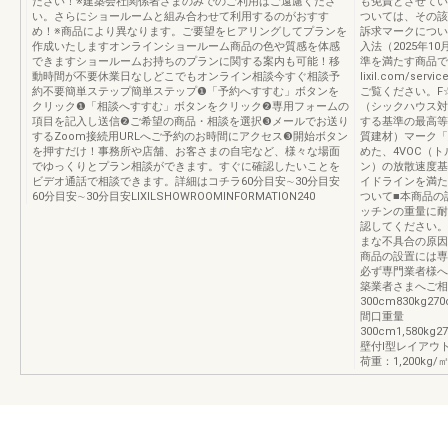
ださい！※建築会社関係者さまのみでのご利用はご遠慮くださ
も免責とさせてい
い。さらにショールームと組み合わせて利用するのがおすす
ついては、その該
め！※商品により異なります。ご要望をヒアリングしてプランを
訴求マークについ
作成いたしますオンラインショールーム商品の色や質感を体感
入法（2025年
できますショールームお持ちのプランに関する案内も可能！移
準を満たす商品です。
動時間が不要休業日なしどこでもオンライン相談今すぐ相談予
lixil.com/servi
約不要簡単ステップ簡単ステップ❶「予約へすすむ」ボタンを
ご覧ください。F
クリック❶「相談へすすむ」ボタンをクリック❷専用フォームの
（シックハウス対
項目を記入し送信❷ご希望の商品・相談を選択❸メールでお送り
する基準の最高等
するZoom接続用URLへご予約のお時間にアクセス❸開始ボタン
質建材）マーク「
を押すだけ！事務所や店舗、お客さまの自宅など、様々な場面
めた、4VOC（
でゆっくりとプラン相談ができます。すぐに確認したいことを
ン）の放散速度基
ビデオ通話で相談できます。詳細はコチラ60分目安∼30分目安
イドラインを満た
60分目安∼30分目安LIXILSHOWROOMINFORMATION240
ついて■本商品の
ッチンの重量に耐
認してください。
まな不具合の原因
商品の設置には専
必ず専門業者様へ
築業者さまへご相
300cm830kg270
間口重量
300cm1,580kg2
壁付Ⅰ型レイアウ
荷重：1,200kg/㎡