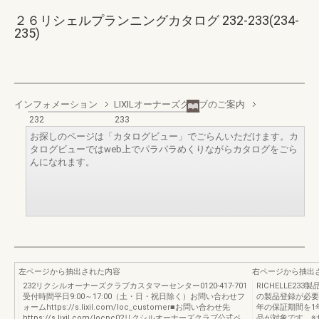
２６リシェルプランニングカタログ 232-233(234-
235)
インフォメーション
LIXILオーナーズクラブのご案内
232
233
お探しのページは「カタログビュー」でごらんいただけます。カ
タログビューではweb上でパラパラめくりながらカタログをごら
んになれます。
左ページから抽出された内容
右ページから抽出
232リクシルオーナーズクラブカスタマーセンター0120-417-701
RICHELLE2
受付時間平日9:00～17:00（土・日・祝日除く）お問い合わせフ
の製品登録が必要
ォームhttps://s.lixil.com/loc_customer■お問い合わせ先
年の保証期間を1
https://s.lixil.com/locpc02リクシルオーナーズクラブ公式ペ
品が対象です。※サ