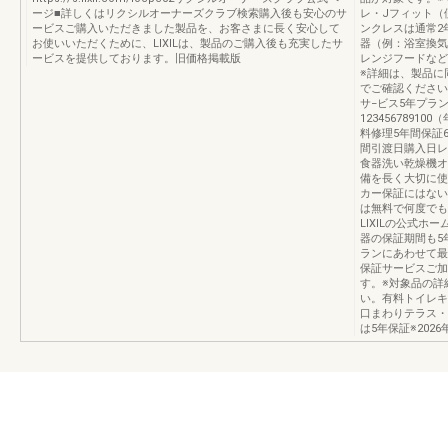
ージ■詳しくはリクシルオーナーズクラブ検索購入後も安心のサ
レ・Jフィット（
ービスご購入いただきました製品を、お客さまに長く安心して
ンクレスは通常2
お使いいただくために、LIXILは、製品のご購入後も充実したサ
器（例：浴室換気
ービスを提供しております。旧価格掲載版
レンジフードなど
※詳細は、製品に
でご確認ください
サ−ビス5年プラ
1234567891
料修理5年間保証
間引渡日購入日レ
食器洗い乾燥機オ
備を長く大切に使
カー保証にはない
は無料で何度でも
LIXILの公式
器の保証期間も5
ランにあわせて最
保証サービスご加
す。※対象品の詳
い。有料トイレキ
口まわりテラス・
は5年保証※202