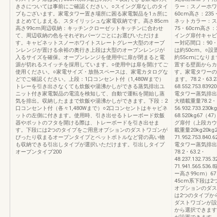
きさについては事前にご確認ください。○スイング扉なしのタイ
ラー：スノーホワ
プもございます。家電タワー置き場所に困る家電製品を1ヵ所に
60cm高さ：23
まとめてしまえる、スタイリッシュな家電収納です。高さ85cm
ネットカラー：ス
高さ99cm周辺収納：キッチンクローゼットキッチンに合わせ
75・60cm高さ
て、周辺収納の色をそれぞれパーツごとにお選びいただけま
イング扉付キャビ
す。キャビネットスノーホワイトスレートグレー大型のオーブ
ー対応間口：90・
ンレンジが置ける余裕の奥行き上段は大型のオーブンレンジが
は約50cm。○
入るサイズを確保。オーブンレンジを使用中に扉が閉まると電
約55cmになり
源が切れるスイッチを採用しています。○使用中は扉を開けてご
置する壁面からカ
使用ください。○家電サイズ・放熱スペースは、家電カタログな
す。家電タワーの
どでご確認ください。上段：1口コンセント付（1,480Wまで）
ます。78.2・63.237
トレーを引き出さなくても炊飯や湯沸かしができる蒸気排出ユ
68.552.753.839
ニット付き家電製品の電流を検知して、自動で運転を開始し蒸
電タワー蒸気排出
気を排出。収納したままで炊飯や湯沸かしができます。下段：2
大積載重量78.2・63.
口コンセント付（各々1,480Wまで）○2口コンセントはキャビネ
56.932.733.230k
ットの左側に付きます。使用時、引き出せるトレーボード炊飯
68.520kg67
器やポットのフタを開ける際は、トレーボードを引き出せま
グ扉付（上段カウ
す。下段には2つのタイプをご用意オプションのダストワゴンが
載重量20kg20kg20
ぴったり収まるオープンタイプとペットボトルなど背の高い物
71.952.753.840
も収納できる引出しタイプが選択いただけます。引出しタイプ
電タワー蒸気排出
オープンタイプ200
78.2・63.2・
48.237.132.735.
71.941.565
ー高さ99cm）6
45cm系下段は
オプションのダス
は2つのタイプか
ダストワゴンが設
から選択できます