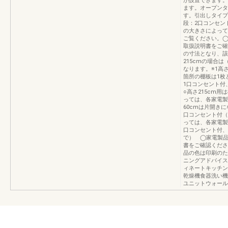
が設置できます。
ます。オープンタ
す。引出しタイプ
段：2口コンセン
の大きさによって
ご覧ください。
取扱説明書をご確
の寸法となり、該
215cmの場合
なります。※1高
箇所の棚板は1枚
1口コンセント付
○高さ215cm
っては、各家電製
60cmは片開き
口コンセント付（
っては、各家電製
口コンセント付、
で） ◯家電製
書をご確認ください
品の色は印刷のた
ニングアドバイス
ィネートキッチン
乾燥機食器洗い機
ユニットウォール