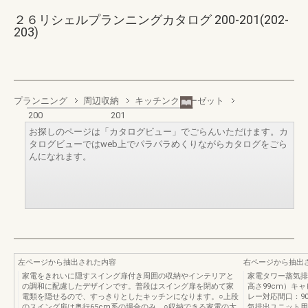
２６リシェルプランニングカタログ 200-201(202-
203)
プランニング
周辺収納
キッチンクローゼット
200
201
お探しのページは「カタログビュー」でごらんいただけます。カ
タログビューではweb上でパラパラめくりながらカタログをごら
んになれます。
左ページから抽出された内容
右ページから抽出
家電をきれいに隠すスイング扉付き周囲の収納やインテリアと
家電タワー蒸気排
の調和に配慮したデザインです。普段はスイング扉を閉めて家
高さ99cm）キ
電類を隠せるので、すっきりとしたキッチンになります。○上段
レー対応間口：90
のスイング扉は奥行65cm系の場合のみ。○収納できる家電の大
気排出ユニット用