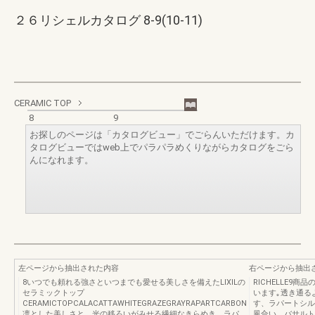
２６リシェルカタログ 8-9(10-11)
CERAMIC TOP
8
9
お探しのページは「カタログビュー」でごらんいただけます。カ
タログビューではweb上でパラパラめくりながらカタログをごら
んになれます。
左ページから抽出された内容
右ページから抽出
8いつでも頼れる強さといつまでも愛せる美しさを備えたLIXILの
RICHELLE9
セラミックトップ
います｡透き通る
CERAMICTOPCALACATTAWHITEGRAZEGRAYRAPARTCARBON
す、ラパートシル
凛とした美しさと、光の移ろいがみせる繊細なきらめき、ラパ
風合い、バサルト