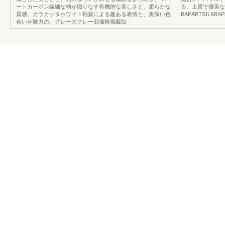
ートカーボン繊細な柄が織りなす有機的な美しさと、柔らかな
る、上質で優美な
質感、カラカッタホワイト釉薬による趣ある表情と、奥深い色
RAPARTSILKR
合いが魅力の、グレーズグレー旧価格掲載版