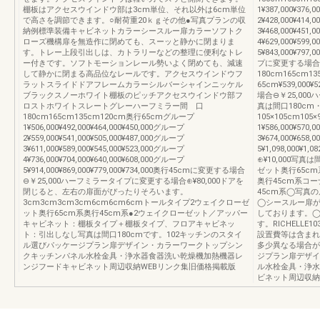
棚板はアクセスウインドウ部は3cm単位、それ以外は6cm単位
1¥387,000¥376,
で高さを調節できます。○耐荷重20ｋｇその他●写真プランの収
2¥428,000¥414,
納例標準装備キャビネットカラーシースルー扉カラーソフトク
3¥468,000¥451,
ローズ機構扉を無造作に閉めても、スーッと静かに閉まりま
4¥629,000¥599,
す。トレー上段引出しは、カトラリーなどの整理に便利なトレ
5¥843,000¥797
ー付きです。ソフトモーションレール勢いよく閉めても、減速
プに変更する場合⊕
して静かに閉まる高品位なレールです。アクセスウインドウフ
180cm165cm
ラットスライドドアフレームカラーシルバーシャインニッケル
65cm¥539,000¥
ブラックスノーホワイト棚板のピッチアクセスウインドウ部フ
場合⊖￥25,00
ロストホワイトスレートグレーハーフミラー間 口
真は間口180cm
180cm165cm135cm120cm奥行65cmグループ
105×105cm10
1¥506,000¥492,000¥464,000¥450,000グループ
1¥586,000¥570
2¥559,000¥541,000¥505,000¥487,000グループ
3¥674,000¥658
3¥611,000¥589,000¥545,000¥523,000グループ
5¥1,098,000
4¥736,000¥704,000¥640,000¥608,000グループ
⊕¥10,000写真
5¥914,000¥869,000¥779,000¥734,000奥行45cmに変更する場合
ゼット奥行65c
⊖￥25,000ハーフミラータイプに変更する場合⊕¥80,000ドアを
奥行45cm系コー
閉じると、左右の扉面がぴったりそろいます。
45cm系◯写真
3cm3cm3cm3cm6cm6cm6cmトールタイプ2ウェイクローゼ
◯シースルー扉
ット奥行65cm系奥行45cm系●2ウェイクローゼット／アッパー
しております。◯
キャビネット：棚板タイプ＋棚板タイプ、フロアキャビネッ
す。RICHELL
ト：引出しなし写真は間口180cmです。102キッチンのスタイ
設置費等は含まれ
ル選びパッケージプラン扉デザイン・カラーワークトップシン
多少異なる場合が
クキッチンパネル水栓金具・浄水器食器洗い乾燥機加熱機器レ
ジプラン扉デザイ
ンジフードキャビネット周辺収納WEBリンク集旧価格掲載版
ル水栓金具・浄水
ビネット周辺収納