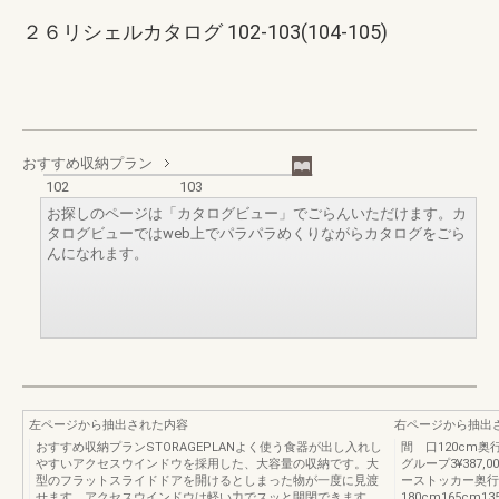
２６リシェルカタログ 102-103(104-105)
おすすめ収納プラン
102
103
お探しのページは「カタログビュー」でごらんいただけます。カ
タログビューではweb上でパラパラめくりながらカタログをごら
んになれます。
左ページから抽出された内容
右ページから抽出
おすすめ収納プランSTORAGEPLANよく使う食器が出し入れし
間 口120cm奥行4
やすいアクセスウインドウを採用した、大容量の収納です。大
グループ3¥387,0
型のフラットスライドドアを開けるとしまった物が一度に見渡
ーストッカー奥行
せます。アクセスウインドウは軽い力でスッと開閉できます。
180cm165cm1