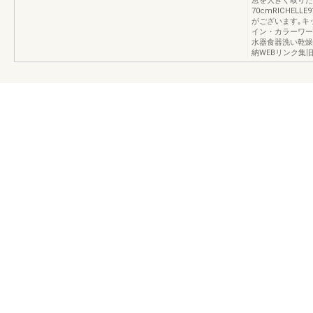
窓を大きく取りた
70cmRICHE
がございます｡キ
イン・カラーワー
水器食器洗い乾燥
納WEBリンク集