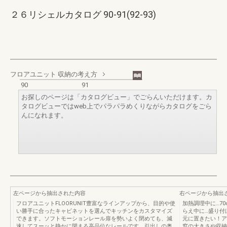
２６リシェルカタログ 90-91(92-93)
フロアユニット 収納の考え方
90
91
お探しのページは「カタログビュー」でごらんいただけます。カ
タログビューではweb上でパラパラめくりながらカタログをごら
んになれます。
左ページから抽出された内容
右ページから抽出
フロアユニットFLOORUNIT豊富なラインアップから、目的や使
加熱調理中に…70
い勝手に合ったキャビネットを選んでキッチンをカスタマイズ
らえ中に…盛り付
できます。ソフトモーションレール扉を勢いよく閉めても、減
元に置きたい！ア
速してスーッと静かに閉まる高品位なレールです。引出しの奥
窓の大きさや収納