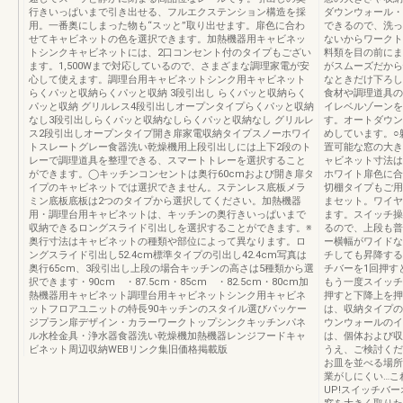
行きいっぱいまで引き出せる、フルエクステンション構造を採
ダウンウォール・
用。一番奥にしまった物も“スッと”取り出せます。扉色に合わ
できるので、洗っ
せてキャビネットの色を選択できます。加熱機器用キャビネッ
ないからワークト
トシンクキャビネットには、2口コンセント付のタイプもござい
料類を目の前にま
ます。1,500Wまで対応しているので、さまざまな調理家電が安
がスムーズだから
心して使えます。調理台用キャビネットシンク用キャビネット
なときだけ下ろし
らくパッと収納らくパッと収納 3段引出し らくパッと収納らく
食材や調理道具の
パッと収納 グリルレス4段引出しオープンタイプらくパッと収納
イレベルゾーンを
なし3段引出しらくパッと収納なしらくパッと収納なし グリルレ
す。オートダウン
ス2段引出しオープンタイプ開き扉家電収納タイプスノーホワイ
めしています。○
トスレートグレー食器洗い乾燥機用上段引出しには上下2段のト
置可能な窓の大き
レーで調理道具を整理できる、スマートトレーを選択すること
ャビネット寸法は
ができます。◯キッチンコンセントは奥行60cmおよび開き扉タ
ホワイト扉色に合
イプのキャビネットでは選択できません。ステンレス底板メラ
切棚タイプもご用
ミン底板底板は2つのタイプから選択してください。加熱機器
まセット。ワイヤ
用・調理台用キャビネットは、キッチンの奥行きいっぱいまで
ます。スイッチ操
収納できるロングスライド引出しを選択することができます。※
るので、上段も普
奥行寸法はキャビネットの種類や部位によって異なります。ロ
ー横幅がワイドな
ングスライド引出し52.4cm標準タイプの引出し42.4cm写真は
チしても昇降する
奥行65cm、3段引出し上段の場合キッチンの高さは5種類から選
チバーを1回押す
択できます・90cm ・87.5cm・85cm ・82.5cm・80cm加
もう一度スイッチ
熱機器用キャビネット調理台用キャビネットシンク用キャビネ
押すと下降上を押
ットフロアユニットの特長90キッチンのスタイル選びパッケー
は、収納タイプの
ジプラン扉デザイン・カラーワークトップシンクキッチンパネ
ウンウォールのイ
ル水栓金具・浄水器食器洗い乾燥機加熱機器レンジフードキャ
は、個体および収
ビネット周辺収納WEBリンク集旧価格掲載版
うえ、ご検討くだ
お皿を並べる場所
業がしにくい…こ
UP!スイッチバ