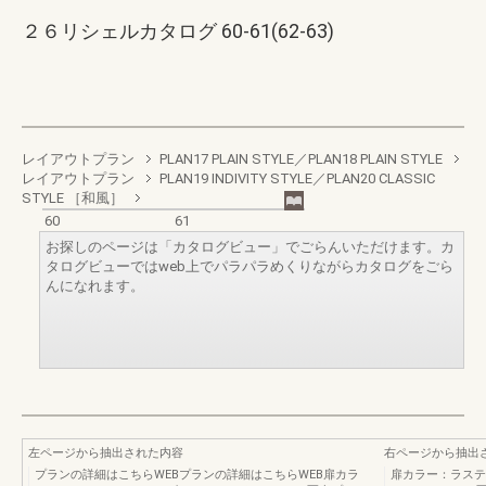
２６リシェルカタログ 60-61(62-63)
レイアウトプラン
PLAN17 PLAIN STYLE／PLAN18 PLAIN STYLE
レイアウトプラン
PLAN19 INDIVITY STYLE／PLAN20 CLASSIC
STYLE ［和風］
60
61
お探しのページは「カタログビュー」でごらんいただけます。カ
タログビューではweb上でパラパラめくりながらカタログをごら
んになれます。
左ページから抽出された内容
右ページから抽出
プランの詳細はこちらWEBプランの詳細はこちらWEB扉カラ
扉カラー：ラス