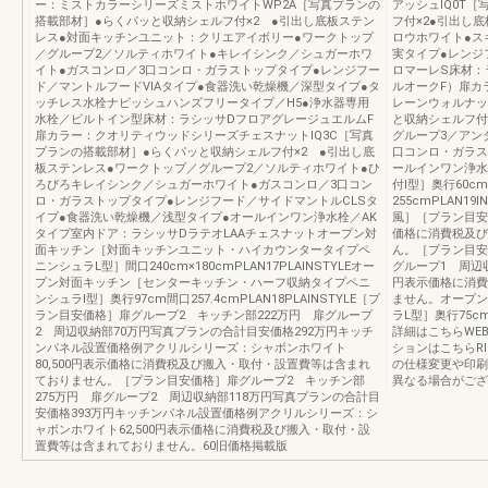
ー：ミストカラーシリーズミストホワイトWP2A［写真プランの
アッシュIQ0T
搭載部材］●らくパッと収納シェルフ付×2 ●引出し底板ステン
フ付×2●引出し
レス●対面キッチンユニット：クリエアイボリー●ワークトップ
ロウホワイト●ス
／グループ2／ソルティホワイト●キレイシンク／シュガーホワ
実タイプ●レンジ
イト●ガスコンロ／3口コンロ・ガラストップタイプ●レンジフー
ロマーレS床材：
ド／マントルフードVIAタイプ●食器洗い乾燥機／深型タイプ●タ
ルオークF）扉
ッチレス水栓ナビッシュハンズフリータイプ／H5●浄水器専用
レーンウォルナッ
水栓／ビルトイン型床材：ラシッサDフロアグレージュエルムF
と収納シェルフ付
扉カラー：クオリティウッドシリーズチェスナットIQ3C［写真
グループ3／アン
プランの搭載部材］●らくパッと収納シェルフ付×2 ●引出し底
口コンロ・ガラス
板ステンレス●ワークトップ／グループ2／ソルティホワイト●ひ
ールインワン浄水
ろびろキレイシンク／シュガーホワイト●ガスコンロ／3口コン
付Ⅰ型］奥行60c
ロ・ガラストップタイプ●レンジフード／サイドマントルCLSタ
255cmPLAN19I
イプ●食器洗い乾燥機／浅型タイプ●オールインワン浄水栓／AK
風］［プラン目安
タイプ室内ドア：ラシッサDラテオLAAチェスナットオープン対
価格に消費税及び
面キッチン［対面キッチンユニット・ハイカウンタータイプペ
ん。［プラン目安
ニンシュラL型］間口240cm×180cmPLAN17PLAINSTYLEオー
グループ1 周辺
プン対面キッチン［センターキッチン・ハーフ収納タイプペニ
円表示価格に消費
ンシュラⅠ型］奥行97cm間口257.4cmPLAN18PLAINSTYLE［プ
ません。オープン
ラン目安価格］扉グループ2 キッチン部222万円 扉グループ
ラL型］奥行75cm
2 周辺収納部70万円写真プランの合計目安価格292万円キッチ
詳細はこちらWE
ンパネル設置価格例アクリルシリーズ：シャボンホワイト
ションはこちらRI
80,500円表示価格に消費税及び搬入・取付・設置費等は含まれ
の仕様変更や印刷
ておりません。［プラン目安価格］扉グループ2 キッチン部
異なる場合がござ
275万円 扉グループ2 周辺収納部118万円写真プランの合計目
安価格393万円キッチンパネル設置価格例アクリルシリーズ：シ
ャボンホワイト62,500円表示価格に消費税及び搬入・取付・設
置費等は含まれておりません。60旧価格掲載版