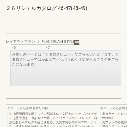
２６リシェルカタログ 46-47(48-49)
レイアウトプラン
PLAN5 PLAIN STYLE
46
47
お探しのページは「カタログビュー」でごらんいただけます。カ
タログビューではweb上でパラパラめくりながらカタログをごら
んになれます。
左ページから抽出された内容
右ページから抽出
約18畳周辺収納部キッチン部273.6cm257.8cmオープンキッチ
扉カラー：クレス
ン［壁付Ⅰ型］ 奥行65cm間口257.8cmPLAN5PLAINSTYLE自
WP8M+ リ
然な趣とやすらぎを感じさせる、天然木突板の扉やフローリン
真プランの搭載部
グ。繊細な輝きを生むセラミックトップと鏡面扉のキッチン
底板ステンレス●