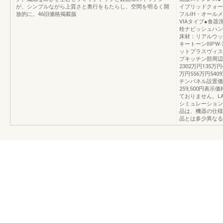
が、シンプルながら上質さと奥行をもたらし、空間を明るく開
イブリッドクォー
放的に。46旧価格掲載版
フルIH・オール
VIAタイプ●食
栓ナビッシュハン
床材：リアルウッ
キートーンⅡIPW
ットプラスヴィスト
プキッチン部周辺収
2302万円135万円
万円556万円54
チンパネル設置価
259,500円
ておりません。LA
シミュレーションは
品は、機器の仕様
品とは多少異なる