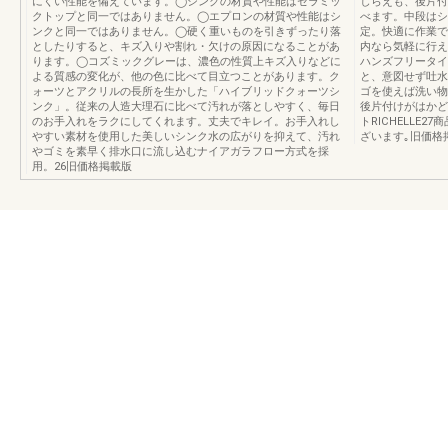
にくい性能を備えています。◯シンクの材質や性能はセラミッ
しらえも、後片付
クトップと同一ではありません。◯エプロンの材質や性能はシ
べます。中段はシ
ンクと同一ではありません。◯硬く重いものを引きずったり落
定。快適に作業で
としたりすると、キズ入りや割れ・欠けの原因になることがあ
内なら気軽に行
ります。◯コズミックグレーは、濃色の性質上キズ入りなどに
ハンズフリータイ
よる質感の変化が、他の色に比べて目立つことがあります。ク
と、意図せず吐水
ォーツとアクリルの長所を生かした「ハイブリッドクォーツシ
ゴを使えば洗い物
ンク」。従来の人造大理石に比べて汚れが落としやすく、毎日
後片付けがはかど
のお手入れをラクにしてくれます。丈夫でキレイ。お手入れし
トRICHELLE
やすい素材を使用した美しいシンク水の広がりを抑えて、汚れ
ざいます｡旧価格
やゴミを素早く排水口に流し込むナイアガラフロー方式を採
用。26旧価格掲載版