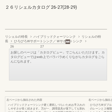
２６リシェルカタログ 26-27(28-29)
リシェルの特長
ハイブリッドクォーツシンク
リシェルの特
長
ひろびろWサポートシンク／ Wサポートシンク
26
27
お探しのページは「カタログビュー」でごらんいただけます。カ
タログビューではweb上でパラパラめくりながらカタログをごら
んになれます。
左ページから抽出された内容
右ページから抽出
ハイブリッドクォーツシンク硬く磨耗しづらいためお手入れの
ひろびろWダブル
しやすさが長く続きます。万が一、調理器具が落下しても割れ
のレーンと２種類