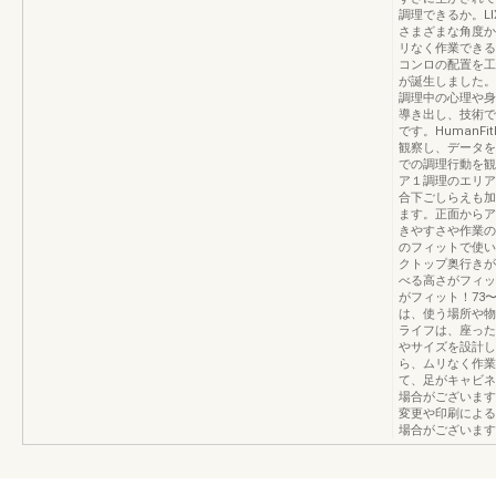
調理できるか。L
さまざまな角度か
リなく作業できる
コンロの配置を工
が誕生しました。
調理中の心理や身
導き出し、技術で
です。HumanFi
観察し、データを
での調理行動を観
ア１調理のエリア
合下ごしらえも加
ます。正面からア
きやすさや作業の
のフィットで使い
クトップ奥行きが
べる高さがフィッ
がフィット！73
は、使う場所や物
ライフは、座った
やサイズを設計し
ら、ムリなく作業
て、足がキャビネ
場合がございます
変更や印刷による
場合がございます。