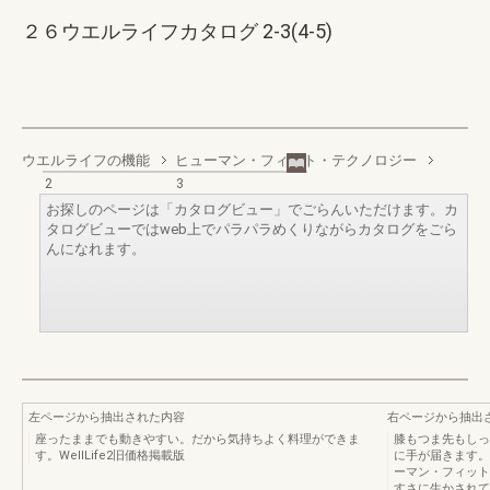
２６ウエルライフカタログ 2-3(4-5)
ウエルライフの機能
ヒューマン・フィット・テクノロジー
2
3
お探しのページは「カタログビュー」でごらんいただけます。カ
タログビューではweb上でパラパラめくりながらカタログをごら
んになれます。
左ページから抽出された内容
右ページから抽出
座ったままでも動きやすい。だから気持ちよく料理ができま
膝もつま先もしっ
す。WellLife2旧価格掲載版
に手が届きます。Fu
ーマン・フィット
すさに生かされて