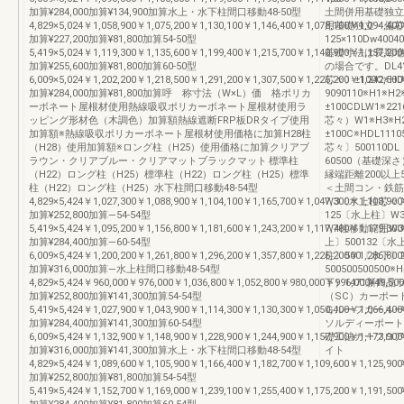
加算¥284,000加算¥134,900加算水上・水下柱間口移動48-50型
土間併用基礎独立・
4,829×5,024￥1,058,900￥1,075,200￥1,130,100￥1,146,400￥1,078,100￥1,094,400
用基礎独立・偏芯
加算¥227,200加算¥81,800加算54-50型
125×110Dw4004
5,419×5,024￥1,119,300￥1,135,600￥1,199,400￥1,215,700￥1,140,900￥1,157,200
基礎寸法は長期地耐
加算¥255,600加算¥81,800加算60-50型
の場合です。DL4°
6,009×5,024￥1,202,200￥1,218,500￥1,291,200￥1,307,500￥1,226,200￥1,242,500
芯々〕±100C※HD
加算¥284,000加算¥81,800加算呼 称寸法（W×L）価 格ポリカ
9090110※H1※H
ーボネート屋根材使用熱線吸収ポリカーボネート屋根材使用ラ
±100CDLW1※
ッピング形材色（木調色）加算額熱線遮断FRP板DRタイプ使用
芯々）W1※H3※H
加算額※熱線吸収ポリカーボネート屋根材使用価格に加算H28柱
±100C※HDL111
（H28）使用加算額※ロング柱（H25）使用価格に加算クリアブ
芯々〕500110
ラウン・クリアブルー・クリアマットブラックマット 標準柱
60500（基礎深さ）
（H22）ロング柱（H25）標準柱（H22）ロング柱（H25）標準
縁端距離200以上
柱（H22）ロング柱（H25）水下柱間口移動48-54型
＜土間コン・鉄筋
4,829×5,424￥1,027,300￥1,088,900￥1,104,100￥1,165,700￥1,047,300￥1,108,900
W3〔水上柱芯々〕
加算¥252,800加算―54-54型
125〔水上柱〕
5,419×5,424￥1,095,200￥1,156,800￥1,181,600￥1,243,200￥1,117,700￥1,179,300
W4柱移動範囲W3
加算¥284,400加算―60-54型
上〕500132〔
6,009×5,424￥1,200,200￥1,261,800￥1,296,200￥1,357,800￥1,225,200￥1,286,800
柱〕500〔水下〕
加算¥316,000加算―水上柱間口移動48-54型
50050050050
4,829×5,424￥960,000￥976,000￥1,036,800￥1,052,800￥980,000￥996,000¥49,500
下）1471新商
加算¥252,800加算¥141,300加算54-54型
（SC）カーポー
5,419×5,424￥1,027,900￥1,043,900￥1,114,300￥1,130,300￥1,050,400￥1,066,400
Ｇルーフカールー
加算¥284,400加算¥141,300加算60-54型
ソルディーポート
6,009×5,424￥1,132,900￥1,148,900￥1,228,900￥1,244,900￥1,157,900￥1,173,900
礎工法カーフロア
加算¥316,000加算¥141,300加算水上・水下柱間口移動48-54型
イト
4,829×5,424￥1,089,600￥1,105,900￥1,166,400￥1,182,700￥1,109,600￥1,125,900
加算¥252,800加算¥81,800加算54-54型
5,419×5,424￥1,152,700￥1,169,000￥1,239,100￥1,255,400￥1,175,200￥1,191,500