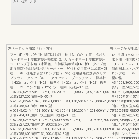
んになれます。
左ページから抽出された内容
右ページから抽出
フーゴFプラス2台用柱間口移動呼 称寸法（W×L）価 格ポリ
●寸法図（単位：
カーボネート屋根材使用熱線吸収ポリカーボネート屋根材使用
水下側 側面図※）
ラッピング形材色（木調色）加算額熱線遮断FRP板DRタイプ使
（H25）：＋25
用加算額※熱線吸収ポリカーボネート屋根材使用価格に加算H28
側面図水上・水下
柱（H28）使用加算額※ロング柱（H25）使用価格に加算クリア
ロング柱（H25）：
ブラウン・クリアブルー・クリアマットブラックマット 標準柱
型57型
（H22）ロング柱（H25）標準柱（H22）ロング柱（H25）標準
A3,1003,3002,90
柱（H22）ロング柱（H25）水下柱間口移動48-50型
奥行50型54型57
4,829×5,024￥984,800￥1,026,200￥1,056,000￥1,097,400￥1,004,000￥1,045,400¥4
A3,1003,3002,90
加算¥227,200加算―54-50型
奥行50型54型57
5,419×5,024￥1,048,500￥1,089,900￥1,128,600￥1,170,000￥1,070,100￥1,111,500
A3,1003,3002,90
加算¥255,600加算―60-50型
間口48型54型60
6,009×5,024￥1,151,200￥1,192,600￥1,240,200￥1,281,600￥1,175,200￥1,216,600
W14,8295,4196,0
加算¥284,000加算―水上柱間口移動48-50型
間口48型54型60
4,829×5,024￥924,100￥939,900￥995,300￥1,011,100￥943,300￥959,100¥48,200
W14,8295,4196,0
加算¥227,200加算¥134,900加算54-50型
間口48型54型60
5,419×5,024￥987,800￥1,003,600￥1,067,900￥1,083,700￥1,009,400￥1,025,200¥5
W14,8295,4196,
加算¥255,600加算¥134,900加算60-50型
土間コンクリート
6,009×5,024￥1,090,500￥1,106,300￥1,179,500￥1,195,300￥1,114,500￥1,130,300
100⇦⇨100100⇦⇨1