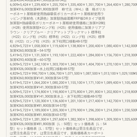
加算¥284,400加算¥81,800加算60-54型
6,009×5,424￥1,239,400￥1,255,700￥1,335,400￥1,351,700￥1,264,400￥1,280,700
加算¥316,000加算¥81,800加算呼 称寸法（W×L）価 格ポリカ
ーボネート屋根材使用熱線吸収ポリカーボネート屋根材使用ラ
ッピング形材色（木調色）加算額熱線遮断FRP板DRタイプ使用
加算額※熱線吸収ポリカーボネート屋根材使用価格に加算H28柱
（H28）使用加算額※ロング柱（H25）使用価格に加算クリアブ
ラウン・クリアブルー・クリアマットブラックマット 標準柱
（H22）ロング柱（H25）標準柱（H22）ロング柱（H25）標準
柱（H22）ロング柱（H25）水下柱間口移動48-57型
4,829×5,723￥1,058,000￥1,119,600￥1,138,800￥1,200,400￥1,080,400￥1,142,000
加算¥260,800加算―54-57型
5,419×5,723￥1,131,500￥1,193,100￥1,222,400￥1,284,000￥1,156,700￥1,218,300
加算¥293,400加算―60-57型
6,009×5,723￥1,242,100￥1,303,700￥1,343,100￥1,404,700￥1,270,100￥1,331,700
加算¥326,000加算―水上柱間口移動48-57型
4,829×5,723￥990,700￥1,006,700￥1,071,500￥1,087,500￥1,013,100￥1,029,100¥5
加算¥260,800加算¥141,300加算54-57型
5,419×5,723￥1,064,200￥1,080,200￥1,155,100￥1,171,100￥1,089,400￥1,105,400
加算¥293,400加算¥141,300加算60-57型
6,009×5,723￥1,174,800￥1,190,800￥1,275,800￥1,291,800￥1,202,800￥1,218,800
加算¥326,000加算¥141,300加算水上・水下柱間口移動48-57型
4,829×5,723￥1,120,300￥1,136,600￥1,201,100￥1,217,400￥1,142,700￥1,159,000
加算¥260,800加算¥81,800加算54-57型
5,419×5,723￥1,189,000￥1,205,300￥1,279,900￥1,296,200￥1,214,200￥1,230,500
加算¥293,400加算¥81,800加算60-57型
6,009×5,723￥1,281,300￥1,297,600￥1,382,300￥1,398,600￥1,309,300￥1,325,600
加算¥326,000加算¥81,800加算［L：50型］セット価格表［L：54
型］セット価格表［L：57型］セット価格表は受注生産品です。
は受注生産品です。は受注生産品です。規格価格表カーポート