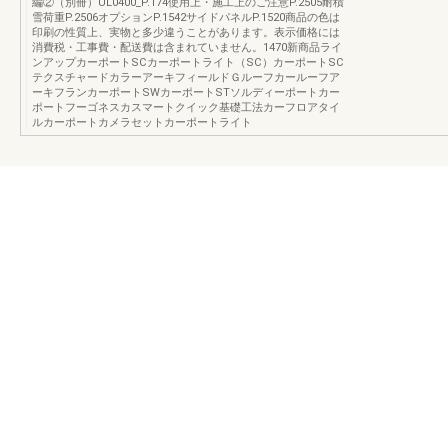
編②（別冊）UL0400_P.174使用上・施工上のご注意P.2505耐積
雪荷重P.2506オプションP.1542サイドパネルP.1520商品の色は
印刷の性質上、実物と多少違うことがあります。表示価格には
消費税・工事費・配送費は含まれていません。1470新商品ライ
ンアップカーポートSCカーポートライト（SC）カーポートSC
テクスチャードカラーアーキフィールドＧルーフカールーフア
ーキフランカーポートSWカーポートSTソルディーポートカー
ポートフーゴネスカスマートクイック基礎工法カーフロアタイ
ルカーポートカメラセットカーポートライト