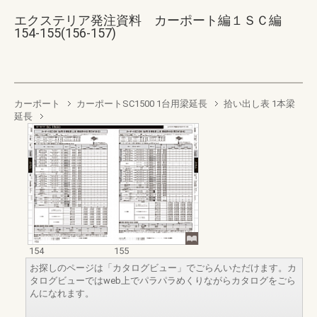
エクステリア発注資料 カーポート編１ＳＣ編
154-155(156-157)
カーポート
カーポートSC1500 1台用梁延長
拾い出し表 1本梁
延長
154
155
お探しのページは「カタログビュー」でごらんいただけます。カ
タログビューではweb上でパラパラめくりながらカタログをごら
んになれます。