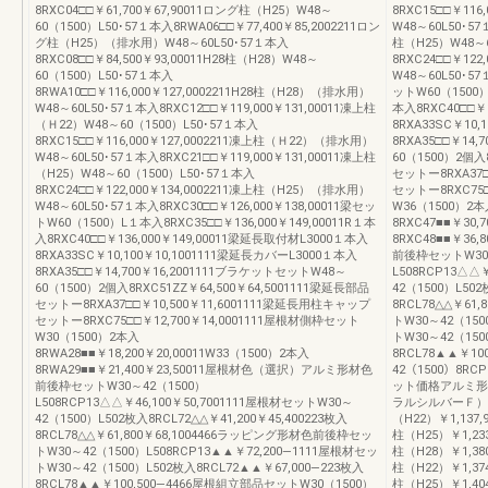
8RXC04□□￥61,700￥67,90011ロング柱（H25）W48～
8RXC15□□￥11
60（1500）L50･57１本入8RWA06□□￥77,400￥85,2002211ロン
W48～60L50･57
グ柱（H25）（排水用）W48～60L50･57１本入
柱（H25）W48～6
8RXC08□□￥84,500￥93,00011H28柱（H28）W48～
8RXC24□□￥12
60（1500）L50･57１本入
W48～60L50･57
8RWA10□□￥116,000￥127,0002211H28柱（H28）（排水用）
ットW60（1500）L
W48～60L50･57１本入8RXC12□□￥119,000￥131,00011凍上柱
本入8RXC40□□￥
（Ｈ22）W48～60（1500）L50･57１本入
8RXA33SC￥10
8RXC15□□￥116,000￥127,0002211凍上柱（Ｈ22）（排水用）
8RXA35□□￥14
W48～60L50･57１本入8RXC21□□￥119,000￥131,00011凍上柱
60（1500）2個入8
（H25）W48～60（1500）L50･57１本入
セットー8RXA37□
8RXC24□□￥122,000￥134,0002211凍上柱（H25）（排水用）
セットー8RXC75□
W48～60L50･57１本入8RXC30□□￥126,000￥138,00011梁セッ
W36（1500）2本
トW60（1500）L１本入8RXC35□□￥136,000￥149,00011R１本
8RXC47■■￥30,
入8RXC40□□￥136,000￥149,00011梁延長取付材L3000１本入
8RXC48■■￥3
8RXA33SC￥10,100￥10,1001111梁延長カバーL3000１本入
前後枠セットW30～
8RXA35□□￥14,700￥16,2001111ブラケットセットW48～
L508RCP13△△
60（1500）2個入8RXC51ZZ￥64,500￥64,5001111梁延長部品
42（1500）L502
セットー8RXA37□□￥10,500￥11,6001111梁延長用柱キャップ
8RCL78△△￥61
セットー8RXC75□□￥12,700￥14,0001111屋根材側枠セット
トW30～42（150
W30（1500）2本入
トW30～42（150
8RWA28■■￥18,200￥20,00011W33（1500）2本入
8RCL78▲▲￥10
8RWA29■■￥21,400￥23,50011屋根材色（選択）アルミ形材色
42（1500）8RCP
前後枠セットW30～42（1500）
ット価格アルミ形
L508RCP13△△￥46,100￥50,7001111屋根材セットW30～
ラルシルバーＦ）
42（1500）L502枚入8RCL72△△￥41,200￥45,400223枚入
（H22）￥1,137,9
8RCL78△△￥61,800￥68,1004466ラッピング形材色前後枠セッ
柱（H25）￥1,233,
トW30～42（1500）L508RCP13▲▲￥72,200―1111屋根材セッ
柱（H28）￥1,380,
トW30～42（1500）L502枚入8RCL72▲▲￥67,000―223枚入
柱（H22）￥1,374,
8RCL78▲▲￥100,500―4466屋根組立部品セットW30（1500）
柱（H25）￥1,404,