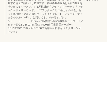
動する場合の拾い出し数量です。(2組移動の場合は2倍の数量を
拾い出してください。）●屋根材が「ブラック＋オーク」「ブラ
ック＋チェリーウッド」「ブラック＋クリエモカ」の場合、セ
ット価格は「アルミ形材色（シャイングレーF・ブラック・ナチ
ュラルシルバーF）」と同じです。その他オプショ
ン・・・・・・・・P.226～245参照154商品概要セットコード／
セット価格SC15001台用SC15001台用梁延長カーポート
SC1500SC15002台用SC15002台用梁延長サイドスクリーンオ
プション