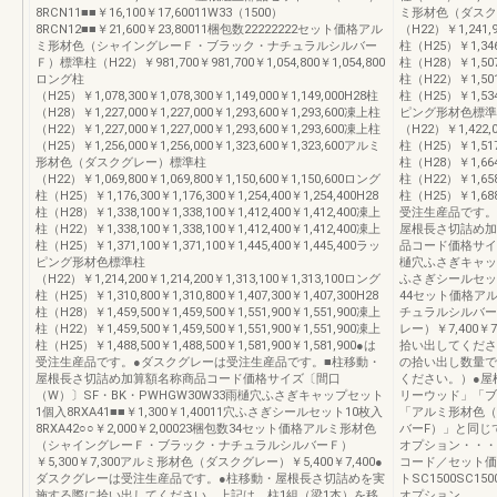
8RCN11■■￥16,100￥17,60011W33（1500）
ミ形材色（ダスク
8RCN12■■￥21,600￥23,80011梱包数22222222セット価格アル
（H22）￥1,241,9
ミ形材色（シャイングレーＦ・ブラック・ナチュラルシルバー
柱（H25）￥1,346,
Ｆ）標準柱（H22）￥981,700￥981,700￥1,054,800￥1,054,800
柱（H28）￥1,507,
ロング柱
柱（H22）￥1,501,
（H25）￥1,078,300￥1,078,300￥1,149,000￥1,149,000H28柱
柱（H25）￥1,534,
（H28）￥1,227,000￥1,227,000￥1,293,600￥1,293,600凍上柱
ピング形材色標準
（H22）￥1,227,000￥1,227,000￥1,293,600￥1,293,600凍上柱
（H22）￥1,422,0
（H25）￥1,256,000￥1,256,000￥1,323,600￥1,323,600アルミ
柱（H25）￥1,517,
形材色（ダスクグレー）標準柱
柱（H28）￥1,664,
（H22）￥1,069,800￥1,069,800￥1,150,600￥1,150,600ロング
柱（H22）￥1,658,
柱（H25）￥1,176,300￥1,176,300￥1,254,400￥1,254,400H28
柱（H25）￥1,688,
柱（H28）￥1,338,100￥1,338,100￥1,412,400￥1,412,400凍上
受注生産品です。
柱（H22）￥1,338,100￥1,338,100￥1,412,400￥1,412,400凍上
屋根長さ切詰め加
柱（H25）￥1,371,100￥1,371,100￥1,445,400￥1,445,400ラッ
品コード価格サイズ
ピング形材色標準柱
樋穴ふさぎキャップセ
（H22）￥1,214,200￥1,214,200￥1,313,100￥1,313,100ロング
ふさぎシールセット1
柱（H25）￥1,310,800￥1,310,800￥1,407,300￥1,407,300H28
44セット価格ア
柱（H28）￥1,459,500￥1,459,500￥1,551,900￥1,551,900凍上
チュラルシルバーＦ
柱（H22）￥1,459,500￥1,459,500￥1,551,900￥1,551,900凍上
レー）￥7,400
柱（H25）￥1,488,500￥1,488,500￥1,581,900￥1,581,900●は
拾い出してくださ
受注生産品です。●ダスクグレーは受注生産品です。■柱移動・
の拾い出し数量で
屋根長さ切詰め加算額名称商品コード価格サイズ〔間口
ください。）●屋
（W）〕SF・BK・PWHGW30W33雨樋穴ふさぎキャップセット
リーウッド」「ブ
1個入8RXA41■■￥1,300￥1,40011穴ふさぎシールセット10枚入
「アルミ形材色（
8RXA42○○￥2,000￥2,00023梱包数34セット価格アルミ形材色
バーF）」と同じ
（シャイングレーＦ・ブラック・ナチュラルシルバーＦ）
オプション・・・・
￥5,300￥7,300アルミ形材色（ダスクグレー）￥5,400￥7,400●
コード／セット価格
ダスクグレーは受注生産品です。●柱移動・屋根長さ切詰めを実
トSC1500SC1
施する際に拾い出してください。上記は、柱1組（梁1本）を移
オプション