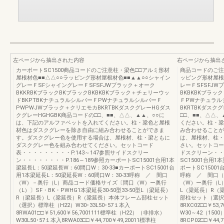
左ページから抽出された内容
右ページから抽出
カーポートSC1500商品コードのご注意柱・梁色□□アルミ形材
商品コードのご注
屋根材色■■△△○○ラッピング形材屋根材色■■▲▲○○シャイン
ッピング形材屋根
グレーＦSFシャイングレーＦSFSFJWブラック＋オーク
レーＦSFSFJW
BKKRBKブラックBKブラックBKBKBKブラック＋チェリーウッ
BKBKBKブラッ
ドBKPTBKナチュラルシルバーＦPWナチュラルシルバーＦ
ＦPWナチュラル
PWPWJWブラック＋クリエモカBKRTBKダスクグレーHGダス
BKRTBKダスク
クグレーHGHGBK商品コードの□□、■■、△△、▲▲、○○に
□□、■■、△△
は、下記のアルファベットを入れてください。柱・梁色と屋根
ください。柱・梁
材色はダスクグレーを除き自由に組み合わせることができま
み合わせることが
す。ダスクグレー色を使用する場合は、屋根材、柱・梁ともに
は、屋根材、柱・
ダスクグレー色を組み合わせてください。セットコード
さい。セットコード
表・・・・・・・・・P.143～147参照サイドスクリー
ドスクリーン・・・
ン・・・・・・・・P.186～189参照カーポートSC15001台用1本
SC15001台用1
梁延長L：50梁延長W：60間口W：30-33■カーポートSC15001台
ポートSC15001
用1本梁延長L：50梁延長W：60間口W：30-33呼称 ／ 間口
呼称 ／ 間口（
（W）－奥行（L）商品コード価格サイズ〔間口（W）ー奥行
（W）ー奥行（L）〕
（L）〕SF・BK・PWHG1本梁延長30-50型33-50型L（梁延長）
L（梁延長）R（
R（梁延長）L（梁延長）R（梁延長）本体フレーム部柱セット
部柱セット（選択）
（選択）標準柱（H22）W30･33L50･57１本入
8RXC02□□￥53
8RWA01□□￥51,600￥56,7001111標準柱（H22）（非排水）
W30～42（1500
W30L50･57１本入8RWA03□□￥44,700￥49,20011標準柱
8RCP02□□￥44,