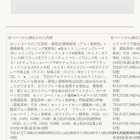
左ページから抽出された内容
右ページから抽出
セットコードのご注意柱・梁色□□屋根材色（アルミ形材色）○
エクステリア総合カ
屋根材色（ラッピング形材色）●柱セット△シャイングレーＦ
長 梁延長W＞6
SFシャイングレーＦSブラック＋オークK標準柱（Ｈ２２）Hブ
長W）寸法（W×
ラックBKブラックBブラック＋チェリーウッドTロング柱（Ｈ２
準柱（H22）ロン
５）LナチュラルシルバーＦPWナチュラルシルバーＦPブラッ
(H25)1本梁L延長3
ク＋クリエモカRＨ２８柱（Ｈ２８）KダスクグレーHGダスクグ
723,617(7,248)
レーH凍上柱（Ｈ２２）M凍上柱（Ｈ２５）Nセットコードの
50型
□□、○、●、△には、下記のアルファベットを入れてください。
724,212(7,248)
ダスクグレーを除き柱・梁色と屋根材色は自由に組み合わせる
50型
ことができます。ダスクグレー色を使用する場合は、屋根材、
813,617(8,142)
柱・梁ともにダスクグレー色を組み合わせてください。カーポ
50型
ートSC1500 セットコード／セット価格■カーポートSC15001
814,212(8,142)
台用梁延長 梁延長W＞60（アルミ形材色）呼称梁間口呼称
57型
（梁延長W）寸法（W×L）セットコードセット価格拾い出し掲
723,617(7,248)
載頁アルミ形材色（シャイングレーＦ・ブラック・ナチュラル
57型
シルバーＦ）アルミ形材色（ダスクグレー）標準柱（H22）ロン
724,212(7,248)
グ柱（H25）H28柱（H28）凍上柱(H22)凍上柱(H25)標準柱
57型
（H22）ロング柱（H25）H28柱（H28）凍上柱(H22)凍上柱
813,617(8,142)
(H25)1本梁L延長36-50型
57型
723,617(7,248)×5,000EXRWC□□○△AQ3650￥1,540,600￥1,682,800￥1,904,900￥1,89
814,212(8,142)
50型
本梁R延長36-50