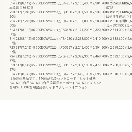
814,212(8,142)×5,700EXRWC□□○△ES4257￥2,156,400￥2,301,900￥2,526,700￥2,52
813,617(8,142)
本梁延長36-50型
57型
723,617(7,248)×5,000EXRWC□□○△FQ3650￥2,091,500￥2,237,900￥2,461,300￥2,46
814,212(8,142)
50型
は受注生産品です
724,212(7,248)×5,000EXRWC□□○△FQ4250￥2,137,000￥2,283,400￥2,506,800￥2,50
SC15001台用SC
50型
台用SC1500
813,617(8,142)×5,000EXRWC□□○△FS3650￥2,174,200￥2,320,600￥2,544,000￥2,54
50型
814,212(8,142)×5,000EXRWC□□○△FS4250￥2,263,800￥2,410,200￥2,633,600￥2,63
57型
723,617(7,248)×5,700EXRWC□□○△FQ3657￥2,248,400￥2,394,800￥2,618,200￥2,61
57型
724,212(7,248)×5,700EXRWC□□○△FQ4257￥2,322,300￥2,468,700￥2,692,100￥2,69
57型
813,617(8,142)×5,700EXRWC□□○△FS3657￥2,331,100￥2,477,500￥2,700,900￥2,70
57型
814,212(8,142)×5,700EXRWC□□○△FS4257￥2,449,100￥2,595,500￥2,818,900￥2,8
は受注生産品です。146商品概要セットコード／セット価格
SC15001台用SC15001台用梁延長カーポートSC1500SC15002
台用SC15002台用梁延長サイドスクリーンオプション