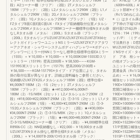
ミラー（15179）標準仕様標準仕様2Gメタルシェルフ180W（2
ル〉A16L型〈メタ
段）A2コーナー棚〈クリア〉（2段）2Tメタルシェルフ
（600H×600L）
180W〈ブラック〉（2段）L2メタルシェルフ290W（2段）L1メ
ニット部材※イラ
タルシェルフ290W（1段）2Qメタルシェルフ290W〈ブラッ
（Rc1/2めねじ
ク〉（2段）1Qメタルシェルフ290W〈ブラック〉（1段）UZ・
※（）はタイル床
FZタイプB面C面E面C面UX・FXタイプ収納棚取付位置メタルシ
ア下枠の下端1216
ェルフ290Wメタルシェルフ180Wコーナー棚標準仕様Nタオル掛
据付面1216以外：1
なしRタオル掛〈メタル〉（200L）Sタオル掛〈ブラック〉
1216：194（
（200L）EタオルリングUZUXFZFXUZUXFZFXUZUXFZFX66セ
ッド/P〉〈ミデ
レクトガイドシャワーユニットNSミラーUZUXFZFXアクアタワ
寸法奥行き：D窓
ーアクアネオ・シャワーシステムボディハグシャワー※ボディハ
WUZUXFZFXUZ
グシャワーにミラー付NNミラーなし標準仕様標準仕様EAミラー
ドNSサイズ・タ
（1555）＋￥10,000＋￥10,000―＋￥10,000KGM-15553Dスリ
ド ア水 栓シャ
ットミラー（15199）壁高2200用＋￥58,500―――KGM-
の他オプションシ
15199S3Eスリットミラー（15179）壁高2000/2100用＋
ユニットへの取付
￥56,500―――KGM-15179S※タイプ・ドア位置により、タオル
貫通金具（Rc1/
掛の取付位置が異なります。詳細は資料編をご参照ください。
止め）―＋￥16,
収納棚UZUXFZFX2Gメタルシェルフ180W（2段）標準仕様+
補強セットUZUX
¥4,000NT-180M（2）-1S（2セット）2Tメタルシェルフ
190D×1000W×1
180W〈ブラック〉（2段）★+¥12,000+¥16,000NT-
窓開口補強セット＋￥
180M（2）-1S/MBK（2セット）L2メタルシェルフ290W（2
190D×1000W×1
段）+¥18,000+¥22,000NT-290M（2）①-3-1S（2セット）L1メタ
開口補強セット＋￥5
ルシェルフ290W（1段）－¥2,000+¥2,000NT-290M（2）①-3-
290D×1000W×1
1S2Qメタルシェルフ290W〈ブラック〉（2段）★+¥30,000+
窓開口補強セット＋￥
¥34,000NT-290M（2）①-3-1S/MBK（2セット）1Qメタルシェ
290D×1000W×1
ルフ290W〈ブラック〉（1段）★+¥4,000+¥8,000NT-290M（2）
開口補強セット＋￥5
①-3-1S/MBKA2コーナー棚〈クリア〉（2段）－¥4,000標準仕様
290D×1522W×1
R8906-CC（2）NN収納棚なし－¥22,000－￥18,000タオル掛
17/P窓開口補強セ
UZUXFZFXNタオル掛なし標準仕様Rタオル掛〈メタル〉
290D×1522W×
（200L）＋￥14,000TB-200Ⅰ/CHSタオル掛〈ブラック〉
1515P-17/M窓