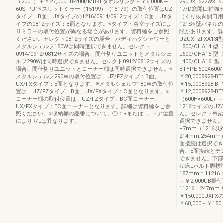
（200L）＋￥27,000TB-200Ⅰ/MBKEタオルリング＋￥6,000KF-
290D×1522W×1
60S-PU1※スリットミラー（15199）（15179）の取付位置はUZ
17/D窓開口補強セ
タイプ：B面、UXタイプの1216/0914/0912サイズ：C面、UXタ
（くり抜き開口用）
イプの0812サイズ：B面となります。※タイプ・浴室サイズによ
121S※壁パネ
りミラーの取付位置が異なる場合があります。資料編をご参照
限があります。詳
ください。セレクト0812サイズの場合、ボディハグシャワーと
UZUXFZFXA13Ⅰ
メタルシェルフ180Wは同時選択できません。セレクト
L800/CHA14Ⅰ型
0914/0912/0812サイズの場合、間仕切りユニットとメタルシェ
L600/CHA15Ⅰ型
ルフ290Wは同時選択できません。セレクト0912/0812サイズの
L400/CHA16L型
場合、間仕切りユニットとコーナー棚は同時選択できません。※
BTYPE-600X6
メタルシェルフ290Ｗの取付位置は、UZ/FZタイプ：B面、
￥20,0008928-
UX/FXタイプ：E面となります。※メタルシェルフ180Ｗの取付位
￥15,0008928-
置は、UZ/FZタイプ：B面、UX/FXタイプ：C面となります。※
￥12,0008928-
コーナー棚の取付位置は、UZ/FZタイプ：BC面コーナー、
（600H×600L）＋
UX/FXタイプ：EC面コーナーとなります。詳細は資料編をご参
1216サイズのU
照ください。※収納棚の品番について。①：RまたはL。ドア位置
ん。セレクト吊架
によりR/Lは異なります。
選択できません。
+7mm（1216以
214mm,254
面接続は選択できま
合、E面接続とテ
できません。下部据付
ル床Lボルト脚標
187mm＊112
＋￥2,000UB
11216：247m
￥150,000UXF
￥68,000＋￥150