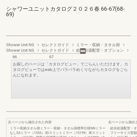
シャワーユニットカタログ２０２６春 66-67(68-
69)
Shower Unit NS
セレクトガイド
ミラー・収納・タオル掛
Shower Unit NS
セレクトガイド
給水給湯配管・オプション
66
67
お探しのページは「カタログビュー」でごらんいただけます。カ
タログビューではweb上でパラパラめくりながらカタログをごら
んになれます。
左ページから抽出された内容
右ページから抽出
ミラー収納タオル掛ミラー・収納・タオル掛標準仕様NNミラー
給水給湯配管・オ
なしEAミラー（1555）3Dスリットミラー（15199）3Eスリット
フリーサイズ窓額