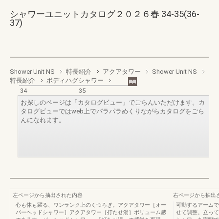
シャワーユニットカタログ２０２６春 34-35(36-
37)
Shower Unit NS
特長紹介
アクアタワー
Shower Unit NS
特長紹介
ボディハグシャワー
34
35
お探しのページは「カタログビュー」でごらんいただけます。カ
タログビューではweb上でパラパラめくりながらカタログをごら
んになれます。
左ページから抽出された内容
右ページから抽出
心も体も躍る、ワンランク上のくつろぎ。アクアタワー［オー
可動するアームで
バーヘッドシャワー］アクアタワー［打たせ湯］ボリューム感
せて調整。立って