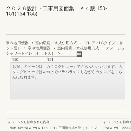
２０２６設計・工事用図面集 Ａ４版 150-
151(154-155)
寒冷地用便器
室内暖房／水抜併用方式
プレアスLSタイプ［セ
ット図］
寒冷地用便器
室内暖房／水抜併用方式
アメージュ
シャワートイレ［セット図］
150
151
お探しのページは「カタログビュー」でごらんいただけます。カ
タログビューではweb上でパラパラめくりながらカタログをごら
んになれます。
左ページから抽出された内容
右ページから抽出
360800WLWLWLWLWLFLリモコン正面形状排水管（リモコン）
WLWLWLFL82