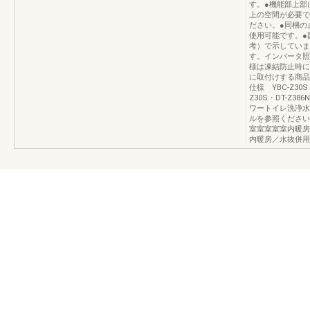
す。●機能部上部
上の空間が必要で
ださい。●同梱の
使用可能です。●
考）で示していま
す。インバータ照
様は凍結防止時に
に取付けする商品
仕様 YBC-Z30
Z30S・DT-Z
ワートイレ洗浄水量
ルを参照ください
室室室室室内暖房／
内暖房／水抜併用方式