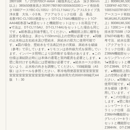
280150R 1／2720705CF-AA64（補強木ねじ込み 深さ30mm
上）800WLWL
以上）385650便座高さ3539178018010050650200コード有効長
1200FKF-AD7
さ1000アースYBC-CL10SU・DT-CL116AUプレアスLSタイプ洗
100516037810
浄水量 大5L・小3.8L アクアセラミック仕様 品 番品
アースコード有効
名数YBC-CL10SU便器セット1DT-CL116AU機能部セット1CF-
WLWLWLFL82
AA64紙巻器1●便器セットと機能部セットはセット出荷品です。
上）800WLWL5
●寸法は、DT-CL115AU、DT-CL114AUをセットした場合も同じ
上）1200コード有
です。●紙巻器は別途手配してください。●機能部上部に棚等を
排水管75588（12
設置する場合は、床から1150mm以上の空間が必要です。●同梱
2760745備
の止水栓は左右給水及び壁給水、床給水の双方に使用可能で
考寸法、給水位置は寸
す。●図の場合、壁給水を寸法表記付きの実線、床給水を破線
（アクアセラミック仕
（参考）で示しています。●リモコンは赤外線方式を採用してい
ラミック仕様）品 
ます。インバータ照明により誤作動する場合があります。●この
Z386N機能部セッ
仕様は凍結防止時には本体の通電と室内暖房を必要とします。●
ルリング1ハイパー
壁に取付けする商品には壁補強が必要です。●給水ホースが折れ
1●便器セットと
ないよう、止水栓の向きを調整してください。150縮刷版（A5
DT-Z384N、DT
版）はスケールを参照ください。寒冷地用便器室室室室室室室
す。●機能部上部
室室室室室室室室室室室内暖房/水抜併用方式05001000縮尺A4
上の空間が必要で
版 1：30
ださい。●同梱の
使用可能です。●
水を破線（参考）
用しています。イ
す。●この仕様は
します。●壁に取
ュシャワートイレ
ラミック仕様 品 
Z386HN機能部セ
グ1ハイパーキラミ
セットと機能部セ
Z384HN、DT-