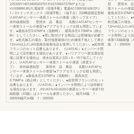
2253201140104042037013165100657270VPまたは
型 壁排水 品 
VU5088WLWLFL電線管（現場手配）電源AC100V50/60HZPJ
形ストール小便器
1／2スイッチボックス（現場手配）（端子台）220陶器固定部材
最低水圧0.07M
U-A51APセンサー一体形ストール小便器（低リップタイプ）
してください。●
赤外線感知型 壁排水 品 番品 名数U-A51APセンサー
乾式施工の場合、
一体形ストール小便器1●アクアセラミック仕様も用意していま
12mm以上のJ
す。●最低水圧0.07MPa（流動時）、最高水圧0.75MPa（静止
フランジのセット品
時）としてください。●壁に取付けする商品には壁補強が必要で
ータ照明により誤
す。●乾式施工の場合、取付強度確保のため補強下地として厚さ
体形133縮刷版
12mm以上のJAS規格合板相当品を使用してください。●鉛管用
版 1：200500
フランジのセット品番もあります。（U-A51AL）●インバータ照
明により誤作動する場合があります。●バリアフリー新法適合現
場に設置する場合は、排水位置高さ225＋0－10で加工してくだ
さい。U-A31APセンサー一体形ストール小便器（床置タイ
プ） 赤外線感知型 床排水 品 番品 名数U-A31APセ
ンサー一体形ストール小便器1●アクアセラミック仕様も用意し
ています。●最低水圧0.07MPa（流動時）、最高水圧
0.75MPa（静止時）としてください。●鉛管用フランジのセット
品番もあります。（U-A31AL）●インバータ照明により誤作動す
る場合があります。JISU610JISU620小便器センサー一体形132
縮刷版（A5版）はスケールを参照ください。縮尺A4版 1：
200500縮尺A4版 1：200500