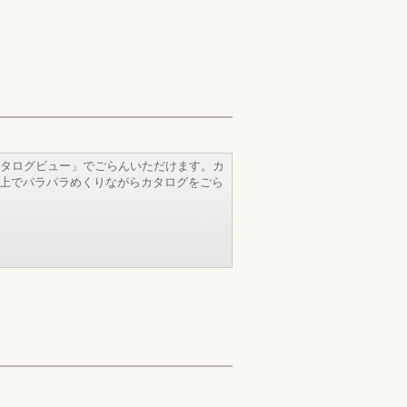
タログビュー」でごらんいただけます。カ
b上でパラパラめくりながらカタログをごら