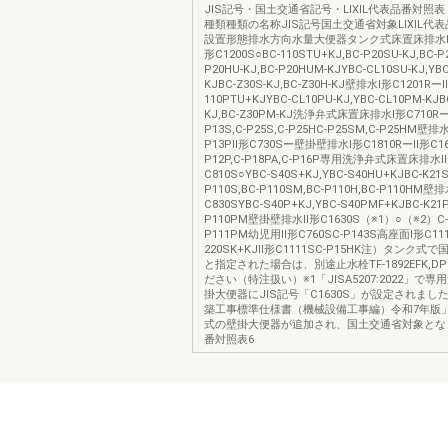
JIS記号・国土交通省記号・LIXIL代表品番対照
種類種類の名称JIS記号国土交通省対象LIXIL代
設置形態排水方向水量大便器タンク式床置床排水Ⅰ形C
形C1200S○BC-110STU+KJ,BC-P20SU-KJ,BC-P
P20HU-KJ,BC-P20HUM-KJYBC-CL10SU-KJ,YBC
KJBC-Z30S-KJ,BC-Z30H-KJ壁排水Ⅰ形C1201Rー
110PTU+KJYBC-CL10PU-KJ,YBC-CL10PM-KJB
KJ,BC-Z30PM-KJ洗浄弁式床置床排水Ⅰ形C710Rー
P13S,C-P25S,C-P25HC-P25SM,C-P25HM壁排水
P13PⅡ形C730Sー壁掛壁排水Ⅰ形C1810RーⅡ形C16
P12P,C-P18PA,C-P16P専用洗浄弁式床置床排水
C810S○YBC-S40S+KJ,YBC-S40HU+KJBC-K21S
P110S,BC-P110SM,BC-P110H,BC-P110HM壁
C830SYBC-S40P+KJ,YBC-S40PMF+KJBC-K21P
P110PM壁掛壁排水Ⅱ形C1630S（※1）○（※2）C-P
P111PM幼児用Ⅱ形C760SC-P143S高座面Ⅰ形C111
220SK+KJⅡ形C1111SC-P15HK注）タンク式
と指定された場合は、別途止水栓TF-1892EFK,
ださい（特注扱い）※1「JISA5207:2022」で
掛大便器にJIS記号「C1630S」が設定されまし
築工事標準仕様書（機械設備工事編）令和7年版
式の壁掛大便器が追加され、国土交通省対象とな
番対照表6