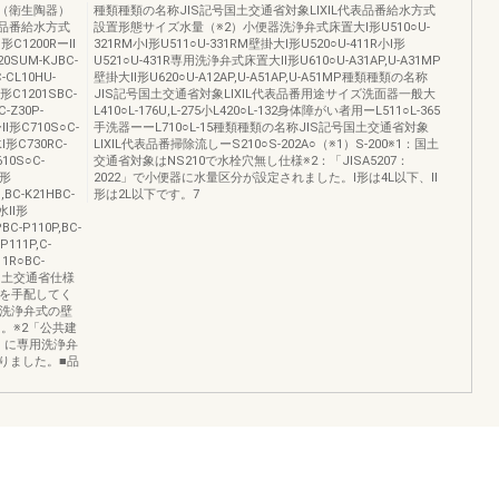
表（衛生陶器）
種類種類の名称JIS記号国土交通省対象LIXIL代表品番給水方式
表品番給水方式
設置形態サイズ水量（※2）小便器洗浄弁式床置大Ⅰ形U510○U-
1200RーⅡ
321RM小Ⅰ形U511○U-331RM壁掛大Ⅰ形U520○U-411R小Ⅰ形
20SUM-KJBC-
U521○U-431R専用洗浄弁式床置大Ⅱ形U610○U-A31AP,U-A31MP
-CL10HU-
壁掛大Ⅱ形U620○U-A12AP,U-A51AP,U-A51MP種類種類の名称
Ⅱ形C1201SBC-
JIS記号国土交通省対象LIXIL代表品番用途サイズ洗面器一般大
C-Z30P-
L410○L-176U,L-275小L420○L-132身体障がい者用ーL511○L-365
Ⅱ形C710S○C-
手洗器ーーL710○L-15種類種類の名称JIS記号国土交通省対象
Ⅰ形C730RC-
LIXIL代表品番掃除流しーS210○S-202A○（※1）S-200※1：国土
10S○C-
交通省対象はNS210で水栓穴無し仕様※2：「JISA5207：
Ⅱ形
2022」で小便器に水量区分が設定されました。Ⅰ形は4L以下、Ⅱ
,BC-K21HBC-
形は2L以下です。7
排水Ⅱ形
BC-P110P,BC-
111P,C-
1R○BC-
で国土交通省仕様
DPを手配してく
専用洗浄弁式の壁
た。※2「公共建
」に専用洗浄弁
りました。■品