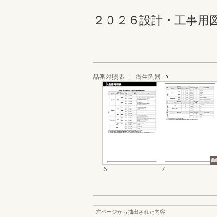
２０２６設計・工事用図面集
品番対照表
衛生陶器
6
7
左ページから抽出された内容