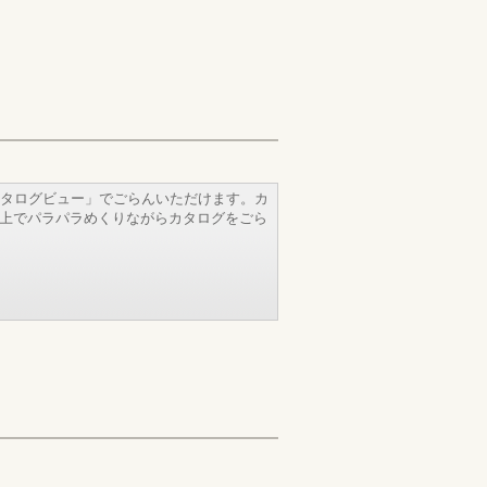
タログビュー」でごらんいただけます。カ
b上でパラパラめくりながらカタログをごら