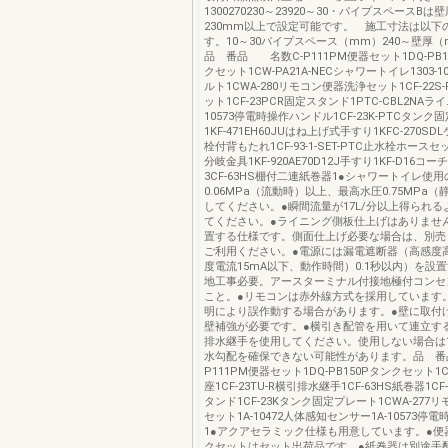
1300270230～23920～30・パイプスペース
230mm以上で設定可能です。 施工寸法は以下
す。10～30パイプスペース（mm）240
品 番品 名数C-P111PM便器セット1DQ-PB15
クセット1CW-PA21A-NECシャワートイレ1303-
ルト1CWA-280リモコン便器洗浄セット1CF-22S
ット1CF-23PCR固定スタンド1PTC-CBL2NAライ
10573停電時操作ハンドル1CF-23K-PTCタンク
1KF-471EH60JUはね上げ式手すり1KFC-270S
栓付背もたれ1CF-93-1-SET-PTC止水栓ホースセット
分岐金具1KF-920AE70D12J手すり1KF-D16コ
3CF-63HS棚付二連紙巻器1●シャワートイレ使
0.06MPa（流動時）以上、最高水圧0.75MPa
してください。●瞬間流量が17L/分以上得られ
てください。●ライニング側板仕上げはありませ
置する仕様です。側面仕上げ必要な場合は、別売
ご利用ください。●電源には漏電遮断器（高感度
度電流15mA以下、動作時間）0.1秒以内）を設
地工事必要。アースターミナル付接地極付コンセ
こと。●リモコンは赤外線方式を採用しています
明により誤作動する場合があります。●壁に取付
壁補強が必要です。●横引き配管を用いて連立す
排水継手を使用してください。使用しない場合は1/
水勾配を確保できない可能性があります。品 番
P111PM便器セット1DQ-PB150Pタンクセット1C
座1CF-23TU-R横引排水継手1CF-63HS紙巻器1CF
タンド1CF-23Kタンク固定プレート1CWA-277
セット1A-10472人体感知センサー1A-10573停
1●アクアセラミック仕様も用意しています。●便
クセットはセット出荷品です。●紙巻器は別途手