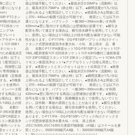
Bは壁厚に応じて
器は別途手配してください。●最低水圧0.05MPa（流動時）以
の通りになりま
上、最高水圧0.75MPa（静止時）以下。●瞬間流量が17L/分以
～壁厚（mm）
上得られるよう配管設計してください。●便器高さAは用途に応
0P-PTCタン
じ370～440㎜の範囲で設定が可能です。 推奨としては以下の
1009取付強化ボ
通りになります。パブリック 一般380〜390mm車いす利用
-PTC排水ソケ
420mm●壁に取付けする商品には壁補強が必要です。●横引き
ニング1A-
配管を用いて連立する場合は、横引排水継手を使用してくださ
固定プレート
い。使用しない場合は1/100以上の排水勾配を確保できない可能
DLケアサポート水
性があります。C-P111PA・DQ-PB150Pパブリック向けクイッ
1CF-008-1
クタンク式壁掛便器洗浄水量大6L・小5L 床上排水 品 番
ーチネジセット
品 名数C-P111PA便器セット1DQ-PB150Pタンクセット1CF-
用のため最低水圧
18ALJ暖房便座1CF-22S排水ソケット1CF-63HS棚付二連紙巻器
（静止時）以下と
1CF-23PCR固定スタンド1CF-23Kタンク固定プレート1CWA-278
るよう配管設計し
リモコン便器洗浄セット1●アクアセラミック仕様も用意してい
ん。両側壁に設
ます。●便器セットとタンクセットはセット出荷品です。●紙巻
り専用側板を
器は別途手配してください。●最低水圧0.05MPa（流動時）以
高速形（定格感
上、最高水圧0.75MPa（静止時）以下。●瞬間流量が17L/分以
置する。●D種接
上得られるよう配管設計してください。●便器高さAは用途に応
ントを使用の
じ370～440㎜の範囲で設定が可能です。 推奨としては以下の
。インバータ照
通りになります。パブリック 一般380〜390mm車いす利用
けする商品には
420mm●壁に取付けする商品には壁補強が必要です。●微弱な
る場合は、横引
信号を取り扱う電子機器・医療機器を近くで使用しないでくだ
100以上の排
さい。誤作動・事故の原因となることがあります。●横引き配管
品 名数C-
を用いて連立する場合は、横引排水継手を使用してください。
F-39CK普通便
使用しない場合は1/100以上の排水勾配を確保できない可能性が
-23PCR固定ス
あります。C-P111PA・DQ-PB150Pパブリック向けクイックタ
リモコン便器洗浄
ンク式壁掛便器洗浄水量大6L・小5L 床上排水
電時操作ハンドル
JISC1630SJISC1630S大便器97縮刷版（A5版）はスケールを参
器セットとタン
照ください。05001000縮尺A4版 1：3005001000縮尺A4版
配してくださ
1：30パパパパパパパパパパパパパパパパパパパ