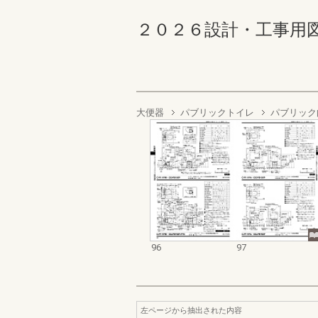
２０２６設計・工事用図面集 
大便器
パブリックトイレ
パブリック
96
97
左ページから抽出された内容