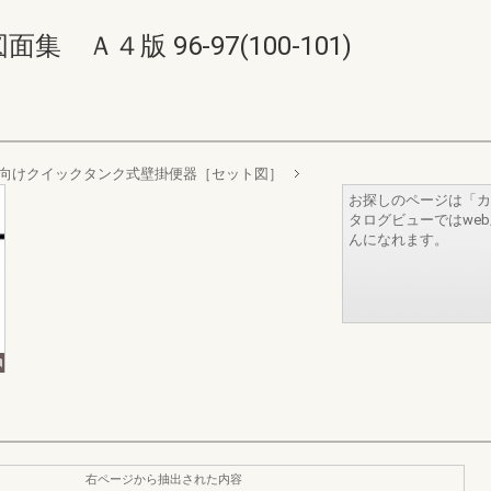
Ａ４版 96-97(100-101)
向けクイックタンク式壁掛便器［セット図］
お探しのページは「カ
タログビューではwe
んになれます。
右ページから抽出された内容