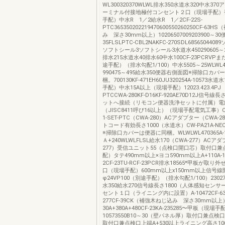
WL300320370WLWL排水350水道水320中水37
ーミナル付接地極付コンセント２口（現場手配）
手配）中水R 1／2給水R 1／2CF-22S-
PTC365350202219470600550260250CF-6
み 深さ30mm以上）10206507009203900～3
35FLSLPTC-CBL2NAKFC-270SDL68565044
ソフトシール3ソフトシール3水道水450290605～257
排水215水道水40排水60中水100CF-23PCRVPま
途手配）（排水勾配1/100）中水5505～25WLWL47
990475～495給水350便器右側面図※掃除口カ
梱。700130KF-471EH60JU320254A-10573
手配）中水15A以上（現場手配）12023.423.4PJ 1
PTCCWA-280KF-D16KF-920AE70D12J信号線
ットへ接続（リモコン便器洗浄セットに付属）電
（JISC8411呼び16以上）（現場手配電気工事）CF-00
1-SET-PTC（CWA-280）ACアダプター（CWA-
トコード有効長さ1000（水道水）CW-PA21A-N
※掃除口カバーは便器に同梱。WLWLWL470365A-100
Ａ+240WLWLFLSL給水170（CWA-277）ACア
277）受信ユニット55（点検口開口芯）取付口
配）タテ490mm以上×ヨコ590mm以上A+110A-17
2CF-23TU-RCF-23PCR排水18565*甲板が取
口（現場手配）600mm以上x150mm以上信号線
φ24VP100（別途手配）（排水勾配1/100）230270
水350給水270信号線長さ1800（人体感知セン
セント１口（ライニング内に設置）A-10472CF-63
277CF-39CK（補強木ねじ込み 深さ30mm以上
30A+380A+480CF-23KA-235285〜甲板（現場手配
10573550B10～30（壁パネル厚）取付口兼点検
取付口兼点検口上端A+530以上ライニング高さ10