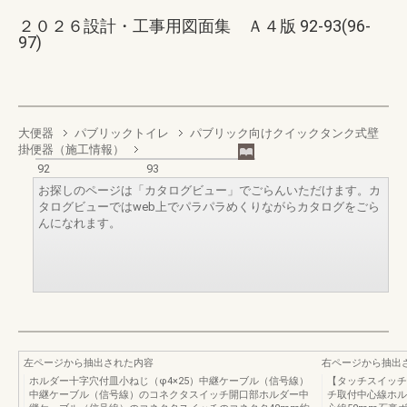
２０２６設計・工事用図面集 Ａ４版 92-93(96-
97)
大便器
パブリックトイレ
パブリック向けクイックタンク式壁
掛便器（施工情報）
92
93
お探しのページは「カタログビュー」でごらんいただけます。カ
タログビューではweb上でパラパラめくりながらカタログをごら
んになれます。
左ページから抽出された内容
右ページから抽出
ホルダー十字穴付皿小ねじ（φ4×25）中継ケーブル（信号線）
【タッチスイッチ
中継ケーブル（信号線）のコネクタスイッチ開口部ホルダー中
チ取付中心線ホル