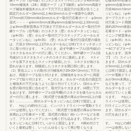
継ケーブル（信号線）のコネクタスイッチのコネクタ40mm約
心線50mm石膏
10mm補強木（2本）両面テープ（上下2個所）φ5±1mm両面テ
φ6mm合板5m
ープ補強木補強木ホルダー下穴下穴と固定穴の位置が合うこと
穴径46mm10
固定穴ホルダー26mm以上46±2mmホルダー便器中心床約
ッピンねじ（φ4×
277mm約720mm46±2mmホルダー取付穴石膏ボード－φ5mm
ダープラスチック
湿式－－－－φ6mm5mm未満φ6mm合板5mm以上33mm以
付穴各コード用開
上φ3mm壁材質厚み下穴深さ下穴径ホルダーホルダー取付穴中
床約207mm便器
継ケーブル（信号線）のコネクタ（壁）ホルダータッピンねじ
石膏ボード－φ5
（φ4×35）（壁）ホルダー取付穴プラスチックアンカーホルダ
イニング材質厚み
ータッピンねじ（φ4×35）（壁）ホルダー取付穴(湿式壁の場合
じ（φ4×35）
は、穴深さ33mm以上)⑺ホルダーをねじ(2本)でスイッチボック
ッピンねじ（φ4
スに取り付けます。 ※このとき、必ず中継ケーブル(信号線)の
ーACアダプター
コネクタをホルダーの穴に通してください。⑻中継ケーブル(信
もあります。洗浄
号線)のコネクタをスイッチのコネクタに接続します。 ※スイ
プ】（1）スイッ
ッチを落下させるとスイッチが破損したり、コネクタが抜ける
きます。⑵ホルダ
恐れがあります。⑼接続したコネクタを開口部に戻します。
が5mm以上の場合
（2）受信ユニットの取付け⑴補強木(120×20×12mm)に下穴を
じ(2本)で固定
あけ、両面テープを貼り付けます。⑵補強木をホルダーに両面
バーや電動ドライ
テープで貼り付けます。 ※このとき、ホルダーの左右の固定穴
みが3mm未満お
と補強木の下穴があうように貼り付けてください。⑶ホルダー
などを使って、プ
を壁の取付位置に合わせて、取付穴をケガきます。⑷壁に下穴
ホルダーをタッピ
をあけます。⑸中継ケーブル(信号機)のコネクタを後ろからホル
め付けていくと最
ダーの穴に通します。《乾式壁で合板壁の厚みが5mm以上の場
ります。 ※ねじ
合》………………………⑹ホルダーをタッピンねじ(2本)で固定しま
ライバーは使用し
す。 ※ねじの締付けには、インパクトドライバーや電動ドライ
⑴ライニングにホ
バーは使用しないでください。《乾式壁で合板壁の厚みが5mm
ます。⑵ホルダー
未満および石膏ボード壁、湿式壁の場合》⑹ハンマーなどを使
の穴をあけます。
って、プラスチックアンカーを軽く打ち込みます。⑺ホルダー
………………………
をタッピンねじ(2本)でしっかりと固定します。 ※締め付けて
す。 ※ねじの締
いくと最初は堅く、いったんゆるくなって再び堅くなりま
バーは使用しない