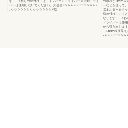
す。 ※ねじの締付けには、インパクトドライバーや電動ドライ
の厚みが5mm未
バーは使用しないでください。大便器パパパパパパパパパパパ
ーなどを使って、
パパパパパパパパパパパパパパ92
⑸ホルダーをタッ
締め付けていくと
なります。 ※ね
ドライバーは使用
から引き出します
100mm程度見
パパパパパパパパ