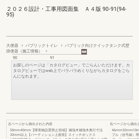
２０２６設計・工事用図面集 Ａ４版 90-91(94-
95)
大便器
パブリックトイレ
パブリック向けクイックタンク式壁
掛便器（施工情報）
90
91
お探しのページは「カタログビュー」でごらんいただけます。カ
タログビューではweb上でパラパラめくりながらカタログをごら
んになれます。
左ページから抽出された内容
右ページから抽出
50mm40mm【障害物設置禁止領域】補強木補強木奥行寸法
46mm32mm
32mm以上【パーティション上面視】スイッチボックス
ブル（信号線）用