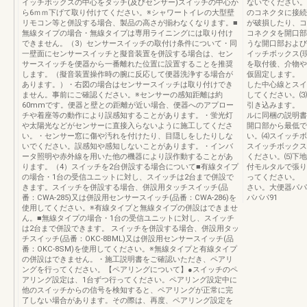
イッチボックスの中心をタッチ(及びセンサー)スイッチの中心か
ないでください。
ら6ｍｍ下げて取り付けてください。※シャワートイレの大型壁
のコネクタに接続
リモコン等と併設する場合、製品の高さが揃わなくなります。■
が破損したり、コ
無線タイプの場合・無線タイプは専用ライニングには取り付け
コネクタを開口部
できません。（3）センサースイッチの取付け条件について・同
うな開口部および
一壁面にセンサースイッチと擬音装置を併設する場合は、セン
イッチボックス(
サースイッチを便器から一番離れた位置に設置することを推奨
を取付後、介物や
します。（擬音装置操作時の腕に反応して便器洗浄する場合が
仮固定します。 
あります。）・右図の場合はセンサースイッチは取り付けでき
した中心線とスイ
ません。事前にご確認ください。※センサーの感知距離は約
してください。⑶
60mmです。便器と壁との距離が近い場合、便器へのアプロー
引き込みます。 
チや着座等の動作により誤感知することがあります。・蛍光灯
ルに同梱の説明書
や太陽光などがセンサーに直接入らないように施工してくださ
開口部から最低で
い。・センサー窓に傷や汚れを付けたり、目隠しをしたりしな
い。⑷スイッチボ
いでください。誤感知や感知しないことがあります。・インバ
スイッチボックス
ータ照明や赤外線を用いた他の機器により誤作動することがあ
ください。⑸下地
ります。（4）スイッチを2台併設する場合について■有線タイプ
付モルタルで張り
の場合・1台の受信ユニットに対し、スイッチは2台まで併設で
ってください。 
きます。スイッチを併設する場合、併設用タッチスイッチ(品
さい。大便器パパ
番：CWA-285)又は併設用センサースイッチ(品番：CWA-286)を
パパパ91
使用してください。※有線タイプと無線タイプの併設はできませ
ん。■無線タイプの場合・1台の受信ユニットに対し、スイッチ
は2台まで併設できます。 スイッチを併設する場合、併設用タッ
チスイッチ(品番：OKC-8BML)又は併設用センサースイッチ(品
番：OKC-8SM)を使用してください。※無線タイプと有線タイプ
の併設はできません。・施工説明書をご確認いただき、ペアリ
ングを行ってください。【ペアリングについて】●スイッチのペ
アリング設定は、1台ずつ行ってください。ペアリング設定中に
他のスイッチからの信号を検知すると、ペアリングが正常に完
了しない場合があります。その際は、再度、ペアリング設定を