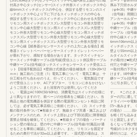
(JISC8340)タッチ(センサー)スイッチ中心線※床仕上面からの取
ボード－φ5mm
付高さ中心タッチ(センサー)スイッチ外形スイッチボックス中心
厚み下穴径ホルダ
線6mmスイッチボックスの中心を、併設する壁リモコンのスイ
（φ4×35）中
ッチボックス中心より下に下げるスイッチボックスの中心を、
（信号線）用開口
併設する壁リモコンのスイッチボックス中心に合わせる大型壁
アンカーホルダー
リモコン用スイッチボックスズレ大型壁リモコン外形大型壁リ
（φ4×35）中
モコン中心線大型壁リモコン用スイッチボックスズレ大型壁リ
中継ケーブル（信
モコン外形大型壁リモコン中心線大型壁リモコン用スイッチボ
ケーブル（信号線
ックスズレ大型壁リモコン外形大型壁リモコン中心線大型壁リ
付中心線スイッチ
モコン用スイッチボックスズレ大型壁リモコン外形大型壁リモ
6mm106mm以
コン中心線【紙巻器がセンサースイッチの上方にある場合】紙
イッチボックス（
巻器トイレットペーパーセンサースイッチトイレットペーパー
壁より55mm以
が垂れ下がり、感知する場合があります。タッチスイッチセン
ルタイルスイッチ
サースイッチ中継ケーブル(信号線)受信ユニット併設用ケーブル
チの取付け■乾式
中継ケーブル(信号線)タッチスイッチセンサースイッチ受信ユニ
付穴と中継ケーブ
ット【現場手配部品】※壁掛け式便器の場合補強木（120×20×12
ー取付用の下穴を
ｍｍ）施工前のご注意（1）電気工事について・電気工事は、十
けます。⑷中継ケ
分工程を打ち合わせのうえ、行ってください。・電気製品です
継ケーブル(信号
ので受信ユニットや、ACアダプター、リモコンに水をかけない
うに引き回してく
ようご注意ください。また浴室内では使用しないでくださ
………………………
い。・電源はAC100V(50/60Hz)、消費電力はスイッチの仕様に
す。 ※このとき
より異なりますので、前ページの仕様表をご確認ください。当
ダーの穴に通して
商品と他の電気機器を併設する際の電源用コンセント布設に関
ドライバーや電動
しては、必ず電気工事店様にご依頼ください。（2）スイッチ全
⑺へ進みます。《
般の取付条件ついて■有線タイプ、無線タイプ共通・施工および
の場合》…………
メンテナンスのため、スイッチ上部および下部(右図)に障害物設
を軽く打ち込みま
置禁止領域を確保してください。■有線タイプの場合・パーティ
りと固定します。
ション壁の場合は、壁の中に中継ケーブル(信号線/付属品)が通
るくなって再び堅
せることを事前に確認してください。また、リモコンを固定す
号線)のコネクタ
るための奥行寸法が32㎜以上必要です。・湿式壁の場合は、ス
締付けには、イン