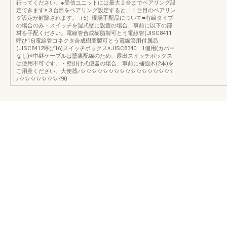
行ってください。●受信ユニットには最大２台までペアリング設
定できます※３台目をペアリング設定すると、１台目のペアリン
グ設定が解除されます。（5）現場手配品について■有線タイプ
の場合のみ・スイッチを湿式壁に設置の場合、事前に以下の部
材を手配ください。電線管合成樹脂製可とう電線管(JISC8411
呼び16)電線管コネクタ合成樹脂製可とう電線管用付属品
(JISC8412呼び16)スイッチボックス※JISC8340 1個用(カバー
なし)※中継ケーブルは壁裏配線のため、露出スイッチボックス
は使用不可です。・壁掛け式便器の場合、事前に補強木(2本)を
ご用意ください。大便器パパパパパパパパパパパパパパパパパ
パパパパパパパパ90