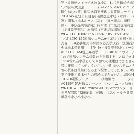
逆止弁運転スイッチ水抜き栓G 1／2回転式
1／2回転式出湯口（ ）44711587360321713
取付ねじ位置）膨張水口過圧逃し弁電源コード（L=1
7804745湯入口湯出口給湯機器止水栓（水側）
達）膨張水排水ホース（黒）（排水器具に同梱）
側）（市販品現場調達）給水管（市販品現場調達
（必要別売部品）出湯管（市販品現場調達）
WLWLFLFL100025016050502558530058528518
1／2160EG‐1S2即湯システム■付属品（同梱・
具セット■必要別売部材排水器具手洗器・洗面器用（
金属排水管共用）：EFH-6■主要別売部材ウィー
※1：EFH-TM4逆止弁継手：EFH-GB1※1：ウ
1台で即湯システム複数台を運転することはできま
1S2※電気温水器として単独での使用はできませ
管に接続してお使いください。※即湯システムと
管の長さは最短になるよう配管してください。※流量
下で使用する水栓との接続はできません。縮尺A4
100250電源プラグ 接地極付
AC125V15A対応コンセント（パナソニック品番
WN1101WF3002B/WKWF3003B/Wカウンターセ
参考配管図492縮刷版（A5版）はスケールを参
機器小小小小小小小