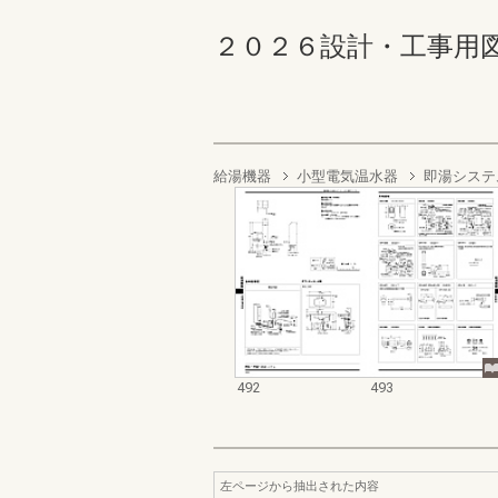
２０２６設計・工事用図面集 
給湯機器
小型電気温水器
即湯システ
492
493
左ページから抽出された内容