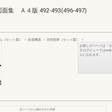
Ａ４版 492-493(496-497)
ム［セット図］
給湯機器
別売部材［セット図］
お探しのページは「カ
タログビューではwe
んになれます。
右ページから抽出された内容