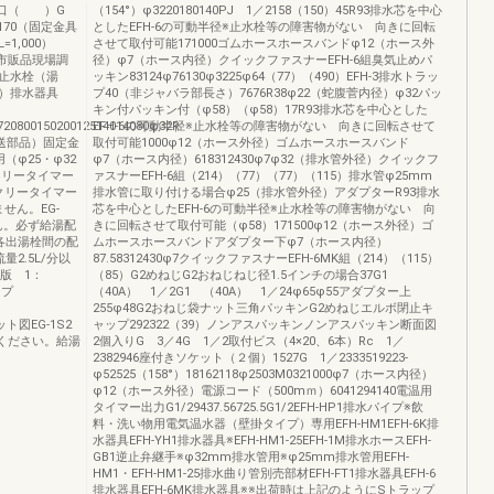
給湯口（ ）G
（154°）φ3220180140PJ 1／2158（150）45R93排水芯を中心
2170（固定金具
としたEFH-6の可動半径※止水栓等の障害物がない 向きに回転
,000）
させて取付可能171000ゴムホースホースバンドφ12（ホース外
（市販品現場調
径）φ7（ホース内径）クイックファスナーEFH-6組臭気止めパ
止水栓（湯
ッキン83124φ76130φ3225φ64（77）（490）EFH-3排水トラッ
）排水器具
プ40（非ジャバラ部長さ）7676R38φ22（蛇腹菅内径）φ32パッ
キン付パッキン付（φ58）（φ58）17R93排水芯を中心とした
072080015020012514014080φ32R
EFH-6の可動半径※止水栓等の障害物がない 向きに回転させて
同送部品）固定金
取付可能1000φ12（ホース外径）ゴムホースホースバンド
φ25・φ32
φ7（ホース内径）618312430φ7φ32（排水管外径）クイックフ
クリータイマー
ァスナーEFH-6組（214）（77）（77）（115）排水管φ25mm
ィークリータイマー
排水管に取り付ける場合φ25（排水管外径）アダプターR93排水
せん。EG-
芯を中心としたEFH-6の可動半径※止水栓等の障害物がない 向
ん。必ず給湯配
きに回転させて取付可能（φ58）171500φ12（ホース外径）ゴ
各出湯栓間の配
ムホースホースバンドアダプター下φ7（ホース内径）
2.5L/分以
87.58312430φ7クイックファスナーEFH-6MK組（214）（115）
版 1：
（85）G2めねじG2おねじねじ径1.5インチの場合37G1
 タイプ
（40A） 1／2G1 （40A） 1／24φ65φ55アダプター上
）
255φ48G2おねじ袋ナット三角パッキンG2めねじエルボ閉止キ
ット図EG-1S2
ャップ292322（39）ノンアスパッキンノンアスパッキン断面図
照ください。給湯
2個入りG 3／4G 1／2取付ビス（4×20、6本）Rc 1／
2382946座付きソケット（２個）1527G 1／2333519223-
φ52525（158°）18162118φ2503M0321000φ7（ホース内径）
φ12（ホース外径）電源コード（500mｍ）6041294140電温用
タイマー出力G1/29437.56725.5G1/2EFH-HP1排水パイプ※飲
料・洗い物用電気温水器（壁掛タイプ）専用EFH-HM1EFH-6K排
水器具EFH-YH1排水器具※EFH-HM1-25EFH-1M排水ホースEFH-
GB1逆止弁継手※φ32mm排水管用※φ25mm排水管用EFH-
HM1・EFH-HM1-25排水曲り管別売部材EFH-FT1排水器具EFH-6
排水器具EFH-6MK排水器具※※出荷時は上記のようにSトラップ