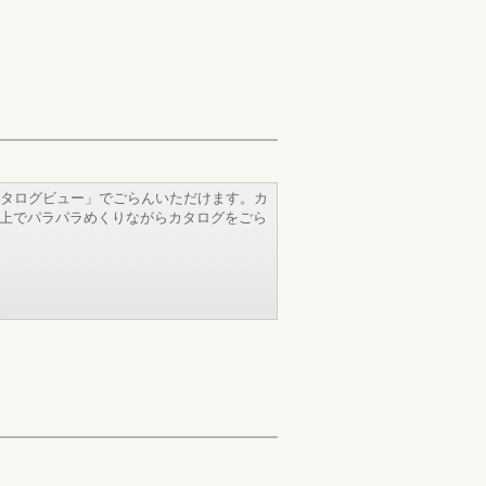
タログビュー」でごらんいただけます。カ
b上でパラパラめくりながらカタログをごら