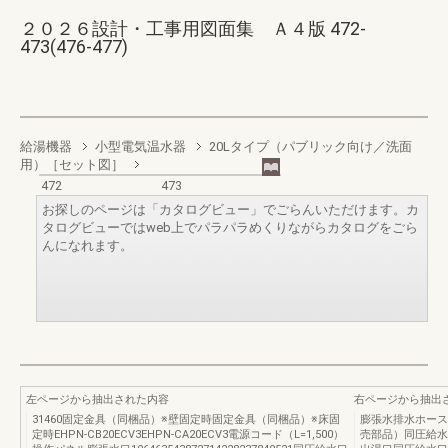
２０２６設計・工事用図面集 Ａ４版 472-
473(476-477)
給湯機器
小型電気温水器
20Lタイプ（パブリック向け／洗面
用）［セット図］
472
473
お探しのページは「カタログビュー」でごらんいただけます。カ
タログビューではweb上でパラパラめくりながらカタログをごら
んになれます。
左ページから抽出された内容
右ページから抽出
31460固定金具（同梱品）※壁固定時固定金具（同梱品）※床固
膨張水排水ホース
定時EHPN-CB20ECV3EHPN-CA20ECV3電源コード（L=1,500）
売部品）同圧給水