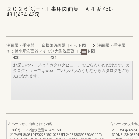
２０２６設計・工事用図面集 Ａ４版 430-
431(434-435)
洗面器・手洗器
多機能洗面器［セット図］
洗面器・手洗器
そで付小形洗面器／そで無大形洗面器［セット図］
430
431
お探しのページは「カタログビュー」でごらんいただけます。カ
タログビューではweb上でパラパラめくりながらカタログをごら
んになれます。
左ページから抽出された内容
右ページから抽出
180(R) 1／2給水位置WL475150LF-
WLFLWLφ32AM-3
21PAWL860510470223450100566FL2403535390320AC100Vコ
30DN3123405604