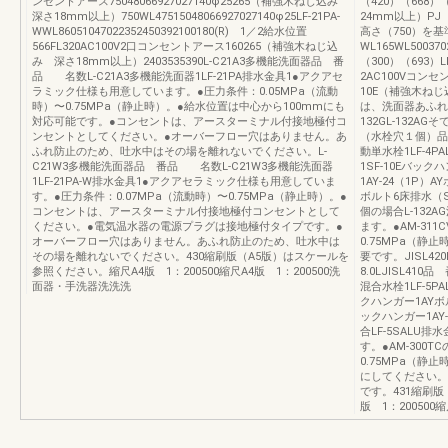
ンセントアース75048066927027140φ25265（補強木ねじ込み
（420）（668）
深さ18mm以上）750WL47515048066927027140φ25LF-21PA-
24mm以上）P
WWL86051047022352450392100180(R) 1／2給水位置
高さ（750）を
566FL320AC100V2口コンセントアース160265（補強木ねじ込
WL165WL500370
み 深さ18mm以上）2403535390L-C21A3多機能洗面器品 番
（300）（693）LF-
品 名数L-C21A3多機能洗面器1LF-21PA排水金具1●アクアセ
2AC100Vコン
ラミック仕様も用意しています。●圧力条件：0.05MPa（流動
10E（補強木ね
時）〜0.75MPa（静止時）。●給水位置は中心から100mmにも
は、洗面器あふれ
対応可能です。●コンセントは、アースターミナル付接地極付コ
132GL-132A
ンセントとしてください。●オーバーフロー穴はありません。あ
（水栓穴１個）品 
ふれ防止のため、吐水中はその場を離れないでください。L-
動単水栓1LF-4P
C21W3多機能洗面器品 番品 名数L-C21W3多機能洗面器
1SF-10Eバック
1LF-21PA-W排水金具1●アクアセラミック仕様も用意していま
1AY-24（1P）A
す。●圧力条件：0.07MPa（流動時）〜0.75MPa（静止時）。●
ボルト6床排水（S
コンセントは、アースターミナル付接地極付コンセントとして
個の場合L-132
ください。●電気温水器の電源プラグは接地極付タイプです。●
ます。●AM-311
オーバーフロー穴はありません。あふれ防止のため、吐水中は
0.75MPa（
その場を離れないでください。430縮刷版（A5版）はスケールを
要です。JISL42
参照ください。縮尺A4版 1：200500縮尺A4版 1：200500洗
8.0LJISL410
面器・手洗器洗洗洗
混合水栓1LF-5PA
クハンガー1AYボル
ックハンガー1AY
合LF-5SALU
す。●AM-300
0.75MPa（
にしてください。
です。431縮刷
版 1：200500