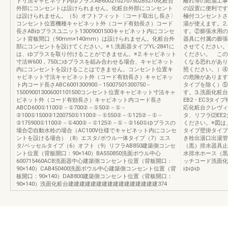
ト寸法キャビネット内ゆプラスAB600210270750285270化粧台
離れ等の給湯工事
外部にコンセントは設けられません。化粧台外部にコンセント
の設置に便利です
は設けられません。（5）オフトフィット〈コード取出し長さ〉
極付コンセントさ
コンセント位置機種キャビネット外（コード有効長さ）コード
湯が使えます。⒉
長さABゆプラスユニット13009001500キャビネット内にコンセ
す。②膨張水用の
ント背板間口（90mm×140mm）は設けられません。化粧台外
器具に付属の膨張
部にコンセントを設けてください。※⒈洗面器タイプYL-2841に
させてください。
は、ゆプラスを取り付けることができません。※⒉キャビネット
ください。 この
寸法W600，750にゆプラスを組み合わせる場合、キャビネット
くなる恐れがあり
内にコンセントを設けることはできません。コンセント位置キ
照ください。）④
ャビネット寸法キャビネット外（コード有効長さ）キャビネッ
の危険があります
ト内コード長さABC6001300900－15007501300750－
タイプを除く）⑤
150090013006001101500コンセント位置キャビネット寸法キャ
す。⒊洗面化粧台
ビネット外（コード有効長さ）キャビネット内コード長さ
EB2・EC3タ
ABCD600①1100②－①700②－①50②－①－
応化粧台クレヴィ
②100①1500②1200750①1100②－①550②－①125②－①－
タ、リフラ⑵EE
②175900①1100②－①400②－①125②－①－②160①ゆプラスの
ください。※図は
場合②自動水栓の場合（AC100V仕様でキャビネット内にコンセ
タイプ壁掛タイプ
ントを設ける場合）（8）エスタ/ボウル一体タイプ（7）エス
き栓出湯口出湯管
タ/ベッセルタイプ（6）オフト（9）リフラAB850建築側コンセ
（黒）排水器具止
ント位置（背板開口：90×140）BA550850洗面ボウル中心
水排水ホース（黒
600715460ACB洗面器中心建築側コンセント位置（背板開口：
ッチコード洗面化
90×140）CAB450400洗面ボウル中心建築側コンセント位置（背
ゆゆゆ
板開口：90×140）DAB800建築側コンセント位置（背板開口：
90×140）洗面化粧台建建建建建建建建建建建建建建建建374