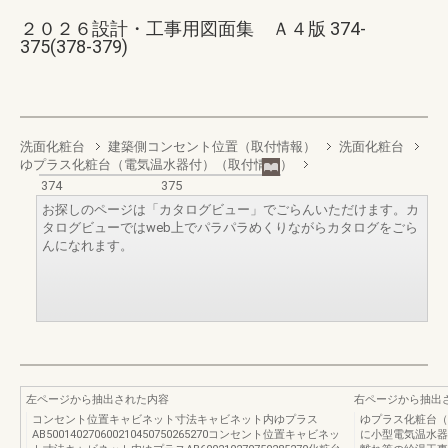
２０２６設計・工事用図面集 Ａ４版 374-
375(378-379)
洗面化粧台
建築側コンセント位置（取付情報）
洗面化粧台
ゆプラス化粧台（電気温水器付）（取付情報）
374
375
お探しのページは「カタログビュー」でごらんいただけます。カ
タログビューではweb上でパラパラめくりながらカタログをごら
んになれます。
左ページから抽出された内容
右ページから抽出
コンセント位置キャビネット寸法キャビネット内ゆプラス
ゆプラス化粧台（
AB500140270600210450750265270コンセント位置キャビネッ
に小型電気温水器