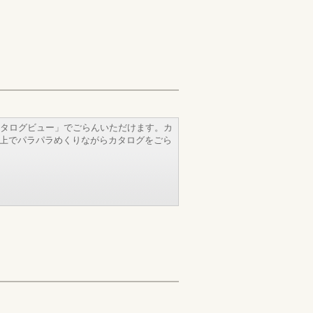
タログビュー」でごらんいただけます。カ
b上でパラパラめくりながらカタログをごら