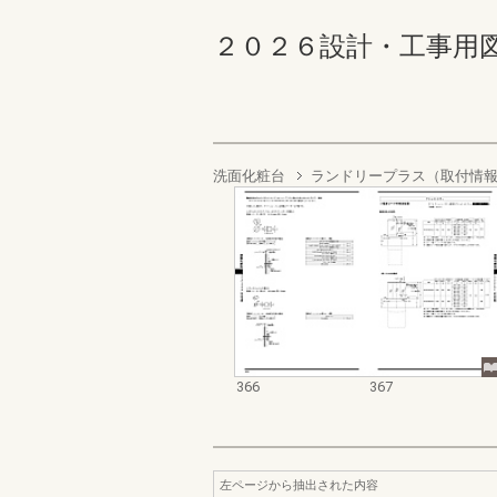
２０２６設計・工事用図面集 
洗面化粧台
ランドリープラス（取付情
366
367
左ページから抽出された内容