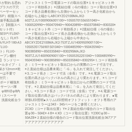
スが割れる恐れ
アジャストミラー①電源コードの取出位置※１キャビネット外
プラスの下穴
（コード有効長さ）※2直結仕様（-Gの場合）コード取出位置※3
ペーサーセッ
コード長さ品番右側から左側から上からミラー高さ化粧台から
（SP）樹脂スペ
右端から上端からABCXYZD2100MAJX2-
別途手配品品番
602TZJU10009006001100〜10505701556551040〜
個入り【樹脂スペ
1000520990〜950470940〜900420890〜850370840〜830320※
セット付）
１キャビネット外（コード有効長さ）※2直結仕様（-Gの場合）
5E5Y*/FLEKF-
コード取出位置※3コード長さ品番右側から左側から上からミラ
なし）FLHT-
ー高さ化粧台から右端から上端から中央から
A/FLHT-180-A3
ABCXYZDE2100MAJX2-753TZJU14009509001100〜
LUO-
10505351756901501040〜1000485990〜950435940〜
ト）FLUO-
900385890〜850335840〜830295MAJX2-
／オープン棚付
903TZJU14009009001100〜10505352251040〜1000485990〜
数】ランドリー
950435940〜900385890〜850335840〜830295※⒈コード有効長
ォールタイプ・ミ
さ：ミラーキャビネット取出口からの実際のコード寸法です。
深さ12mm※乾
※⒉直結仕様は品番末尾に「-Ｇ」を入れて発注してください。
ーは不要で
※⒊コード長さ：コード寸法（全長）です。※⒋電源コード取出
付穴：
位置の高さはバックパネルの高さにより変わります。※⒈コード
石膏ボード補強木
有効長さ：ミラーキャビネット取出口からの実際のコード寸法
ーサーツバ厚
です。※⒉直結仕様は品番末尾に「-Ｇ」を入れて発注してくだ
）φ8外径φ8内
さい。※⒊コード長さ：コード寸法（全長）です。※⒋電源コー
0（スペーサ
ド取出位置の高さはバックパネルの高さにより変わります。●電
ト）洗面化粧台ラ
球形LED照明●スリムLED照明オフトフィット・オフト専用のア
ジャストミラーは343・345ページをご参照ください。
ZCXD（コード取出位置）Y※２直結仕様の場合のコード取出位
置φ30～50AE※４B※４XD（コード取出位置）Y230Cφ30～
50AZB※２直結仕様の場合のコード取出位置洗面化粧台367アア
アアアアアアアアアアアア