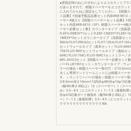
●壁固定時のねじのずれによりエコカラットプラ
がありますので、樹脂スペーサーをエコカラット
に入れてからねじ固定をしてください。【樹脂ス
ト品番】※別途手配品品番セット内容#KB-8X12
ーサー4個入り【樹脂スペーサーセット品番】※
セット内容#KB-6X10（SP）樹脂スペーサー4
ーサー必要セット数】カウンタータイプ（洗面器
FLEFO-090E5Y*1セットFLEKF-135E5Y*/FLEKF-16
180E5Y*3セットカウンタータイプ（洗面器セット
060-A/FLHT-090-A2セットFLHT-135-A/FLHT-165-
セットウォールタイプ（基本セット）FLUO-604/F
754/FLUO-9041セットウォールタイプ（連結セッ
604C/FLUO-754C/FLUO-904C1セットミラー
MFL-651D2セット【樹脂スペーサー必要セット
バーFL-LB1951セット＜カウンタータイプ・ウ
ラーの場合＞樹脂スペーサー取付穴：∅10.5mm
太くん専用ランドリーユニットには樹脂スペーサ
す。＜ランドリーバーの場合＞樹脂スペーサー取
∅8.5mm深さ10mm112内径φ8外径φ10φ15
（幅90×厚さ30以上）12（スペーサー）1（スペ
み）5.5～8.5（エコカラット）1～1.5（接着剤厚
径φ610石膏ボード補強木（幅90×厚さ30以上）1
ー）1～1.5（接着剤厚）5.5～8.5（エコカラッ
ラララララララララララララ366