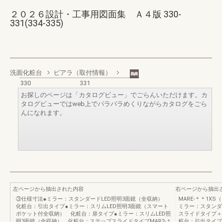
２０２６設計・工事用図面集 Ａ４版 330-
331(334-335)
洗面化粧台
ピアラ（取付情報）
330
331
お探しのページは「カタログビュー」でごらんいただけます。カ
タログビューではweb上でパラパラめくりながらカタログをごら
んになれます。
左ページから抽出された内容
右ページから抽出
③仕様寸法●ミラー：スタンダードLED照明3面鏡（全収納）
MARE-＊＊1XS（
化粧台：引出タイプ●ミラー：スリムLED照明3面鏡（スマート
ミラー：スタンダ
ポケット付全収納） 化粧台：扉タイプ●ミラー：スリムLED照
スライドタイプ＋Ｗ
明3面鏡（全収納） 化粧台：ステップスライドタイプMAR2-＊
粧台：引出タイプピア