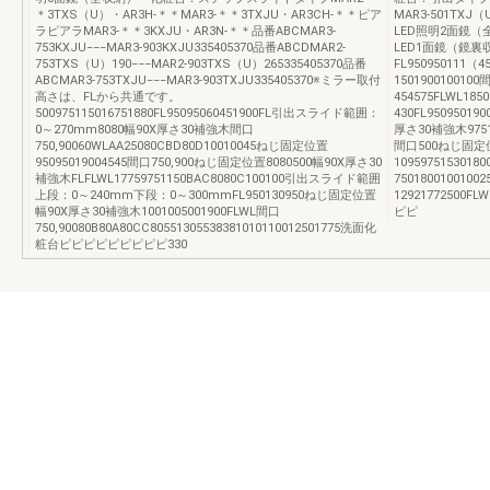
＊3TXS（U）・AR3H-＊＊MAR3-＊＊3TXJU・AR3CH-＊＊ピア
MAR3-501TX
ラピアラMAR3-＊＊3KXJU・AR3N-＊＊品番ABCMAR3-
LED照明2面鏡
753KXJU−−−MAR3-903KXJU335405370品番ABCDMAR2-
LED1面鏡（鏡
753TXS（U）190−−−MAR2-903TXS（U）265335405370品番
FL950950111（
ABCMAR3-753TXJU−−−MAR3-903TXJU335405370※ミラー取付
15019001001
高さは、FLから共通です。
454575FLWL185
500975115016751880FL95095060451900FL引出スライド範囲：
430FL9509501
0～270mm8080幅90X厚さ30補強木間口
厚さ30補強木975121
750,90060WLAA25080CBD80D10010045ねじ固定位置
間口500ねじ固定位
95095019004545間口750,900ねじ固定位置8080500幅90X厚さ30
1095975153018
補強木FLFLWL17759751150BAC8080C100100引出スライド範囲
750180010010
上段：0～240mm下段：0～300mmFL950130950ねじ固定位置
1292177250
幅90X厚さ30補強木1001005001900FLWL間口
ピピ
750,90080B80A80CC80551305538381010110012501775洗面化
粧台ピピピピピピピピピ330