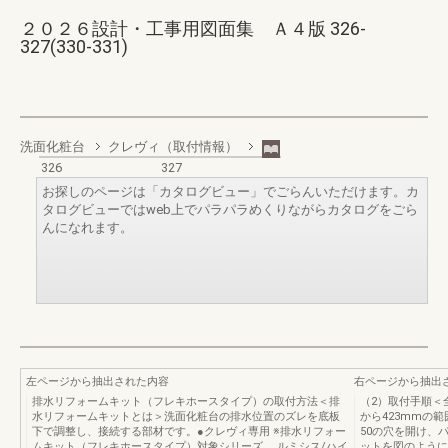
２０２６設計・工事用図面集 Ａ４版 326-
327(330-331)
洗面化粧台
クレヴィ（取付情報）
326
327
お探しのページは「カタログビュー」でごらんいただけます。カ
タログビューではweb上でパラパラめくりながらカタログをごら
んになれます。
左ページから抽出された内容
右ページから抽出
排水リフォームキット（フレキホースタイプ）の取付方法＜排
（2）取付手順＜
水リフォームキットとは＞洗面化粧台の排水位置のズレを底板
から423mmの
下で調整し、接続する部材です。●クレヴィ専用 ※排水リフォー
50の穴を開け、
ムキット（フレキホースタイプ）対象シリーズ……ルミシス/ハイ
ットを図のように