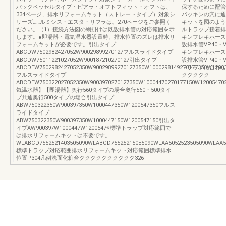
バックベッセルタイプ・ピアラ・オフトフィット・オフトは、
保するために配管
334ページ、排水リフォームキット（ストレートタイプ）対象シ
パッキンの穴に通
リーズ……ルミシス・エスタ・リフラは、270ページをご参照く
キットを図のよう
ださい。（1）接続方法図の網掛けは既設排水管の対応範囲を示
ルトラップ接着排
します。●即湯器・電気温水器設置時、排水位置のズレは排水リ
キンフレキホース
フォームキットが必要です。引出タイプ
設排水管VP40・V
ABCDW7502982427052W90029899270127フルスライドタイプ
キンフレキホース
ABCDW75011221027052W900187210270127引出タイプ
設排水管VP40・
ABCDEW7502982427052350W90029899270127350W1000298149270177350W12003
トラップに合わせ
フルスライドタイプ
ククククク
ABCDEW750322027052350W9003970270127350W10004470270177150W1200547
気温水器】【即湯器】奥行560タイプの場合奥行560・500タイ
プ共通奥行500タイプの場合引出タイプ
ABW750322350W900397350W1000447350W1200547350フルス
ライドタイプ
ABW750322350W900397350W1000447150W1200547150引出タ
イプAW900397W1000447W1200547※標準トラップ対応範囲で
は排水リフォームキットは不要です。
WLABCD7552521403505090WLABCD755252150E5090WLAA5052523505090WLAA5
標準トラップ対応範囲排水リフォームキット対応範囲標準排水
位置P304凡例洗面化粧台クククククククククク326