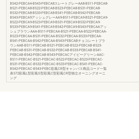
B542-PEBCA4-B543-PEBCA8スレートグレーAA8-B511-PEBCA8-
B521-PEBCA8-B522-PEBCA8-B523-PEBCA8-B531-PEBCA8-
B532-PEBCA8-B533-PEBCA8-B541-PEBCA8-B542-PEBCA8-
B543-PEBCA9アッシュグレーAA9-B511-PEBCA9-B521-PEBCA9-
B522-PEBCA9-B523-PEBCA9-B531-PEBCA9-B532-PEBCA9-
B533-PEBCA9-B541-PEBCA9-B542-PEBCA9-B543-PEBCAAアッ
シュブラウンAAA-B511-PEBCAA-B521-PEBCAA-B522-PEBCAA-
B523-PEBCAA-B531-PEBCAA-B532-PEBCAA-B533-PEBCAA-
B541-PEBCAA-B542-PEBCAA-B543-PEBCABチョコレートブラ
ウンAAB-B511-PEBCAB-B521-PEBCAB-B522-PEBCAB-B523-
PEBCAB-B531-PEBCAB-B532-PEBCAB-B533-PEBCAB-B541-
PEBCAB-B542-PEBCAB-B543-PEBCACアイビーグリーンAAC-
B511-PEBCAC-B521-PEBCAC-B522-PEBCAC-B523-PEBCAC-
B531-PEBCAC-B532-PEBCAC-B533-PEBCAC-B541-PEBCAC-
B542-PEBCAC-B543-PEBC彩風CR型キャンバス商品コード一覧
表572彩風L型彩風S型彩風C型彩風CR型独立オーニングオーニ
ング