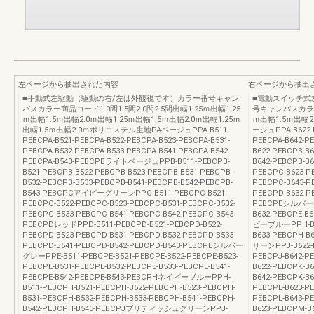
左ページから抽出された内容
右ページから抽出
■手動式左駆動（駆動の右/左は外観視です）カラー番号キャン
■電動スイッチ式
バスカラー商品コード1.0間1.5間2.0間2.5間出幅1.25ｍ出幅1.25
号キャンバスカラー商
ｍ出幅1.5ｍ出幅2.0ｍ出幅1.25ｍ出幅1.5ｍ出幅2.0ｍ出幅1.25ｍ
ｍ出幅1.5ｍ出幅2
出幅1.5ｍ出幅2.0ｍポリエステル生地PAベージュPPA-B511-
ージュPPA-B622-P
PEBCPA-B521-PEBCPA-B522-PEBCPA-B523-PEBCPA-B531-
PEBCPA-B642-
PEBCPA-B532-PEBCPA-B533-PEBCPA-B541-PEBCPA-B542-
B622-PEBCPB-B6
PEBCPA-B543-PEBCPBライトベージュPPB-B511-PEBCPB-
B642-PEBCPB-
B521-PEBCPB-B522-PEBCPB-B523-PEBCPB-B531-PEBCPB-
PEBCPC-B623-P
B532-PEBCPB-B533-PEBCPB-B541-PEBCPB-B542-PEBCPB-
PEBCPC-B643-
B543-PEBCPCアイビーグリーンPPC-B511-PEBCPC-B521-
PEBCPD-B632-P
PEBCPC-B522-PEBCPC-B523-PEBCPC-B531-PEBCPC-B532-
PEBCPEシルバーグレ
PEBCPC-B533-PEBCPC-B541-PEBCPC-B542-PEBCPC-B543-
B632-PEBCPE-B
PEBCPDレッドPPD-B511-PEBCPD-B521-PEBCPD-B522-
ビーブルーPPH-B62
PEBCPD-B523-PEBCPD-B531-PEBCPD-B532-PEBCPD-B533-
B633-PEBCPH-
PEBCPD-B541-PEBCPD-B542-PEBCPD-B543-PEBCPEシルバー
リーンPPJ-B622-P
グレーPPE-B511-PEBCPE-B521-PEBCPE-B522-PEBCPE-B523-
PEBCPJ-B642
PEBCPE-B531-PEBCPE-B532-PEBCPE-B533-PEBCPE-B541-
B622-PEBCPK-B6
PEBCPE-B542-PEBCPE-B543-PEBCPHネイビーブルーPPH-
B642-PEBCPK-
B511-PEBCPH-B521-PEBCPH-B522-PEBCPH-B523-PEBCPH-
PEBCPL-B623-PE
B531-PEBCPH-B532-PEBCPH-B533-PEBCPH-B541-PEBCPH-
PEBCPL-B643
B542-PEBCPH-B543-PEBCPJブリティッシュグリーンPPJ-
B623-PEBCPM-B