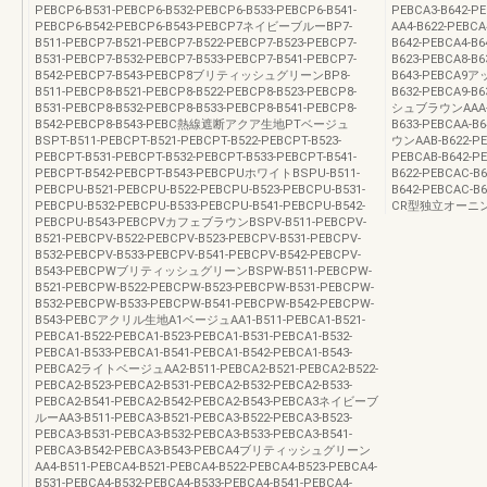
PEBCP6-B531-PEBCP6-B532-PEBCP6-B533-PEBCP6-B541-
PEBCA3-B642
PEBCP6-B542-PEBCP6-B543-PEBCP7ネイビーブルーBP7-
AA4-B622-PEBCA
B511-PEBCP7-B521-PEBCP7-B522-PEBCP7-B523-PEBCP7-
B642-PEBCA4-
B531-PEBCP7-B532-PEBCP7-B533-PEBCP7-B541-PEBCP7-
B623-PEBCA8-B6
B542-PEBCP7-B543-PEBCP8ブリティッシュグリーンBP8-
B643-PEBCA9ア
B511-PEBCP8-B521-PEBCP8-B522-PEBCP8-B523-PEBCP8-
B632-PEBCA9-B
B531-PEBCP8-B532-PEBCP8-B533-PEBCP8-B541-PEBCP8-
シュブラウンAAA-B6
B542-PEBCP8-B543-PEBC熱線遮断アクア生地PTベージュ
B633-PEBCAA-
BSPT-B511-PEBCPT-B521-PEBCPT-B522-PEBCPT-B523-
ウンAAB-B622-PE
PEBCPT-B531-PEBCPT-B532-PEBCPT-B533-PEBCPT-B541-
PEBCAB-B642-
PEBCPT-B542-PEBCPT-B543-PEBCPUホワイトBSPU-B511-
B622-PEBCAC-B6
PEBCPU-B521-PEBCPU-B522-PEBCPU-B523-PEBCPU-B531-
B642-PEBCAC
PEBCPU-B532-PEBCPU-B533-PEBCPU-B541-PEBCPU-B542-
CR型独立オーニ
PEBCPU-B543-PEBCPVカフェブラウンBSPV-B511-PEBCPV-
B521-PEBCPV-B522-PEBCPV-B523-PEBCPV-B531-PEBCPV-
B532-PEBCPV-B533-PEBCPV-B541-PEBCPV-B542-PEBCPV-
B543-PEBCPWブリティッシュグリーンBSPW-B511-PEBCPW-
B521-PEBCPW-B522-PEBCPW-B523-PEBCPW-B531-PEBCPW-
B532-PEBCPW-B533-PEBCPW-B541-PEBCPW-B542-PEBCPW-
B543-PEBCアクリル生地A1ベージュAA1-B511-PEBCA1-B521-
PEBCA1-B522-PEBCA1-B523-PEBCA1-B531-PEBCA1-B532-
PEBCA1-B533-PEBCA1-B541-PEBCA1-B542-PEBCA1-B543-
PEBCA2ライトベージュAA2-B511-PEBCA2-B521-PEBCA2-B522-
PEBCA2-B523-PEBCA2-B531-PEBCA2-B532-PEBCA2-B533-
PEBCA2-B541-PEBCA2-B542-PEBCA2-B543-PEBCA3ネイビーブ
ルーAA3-B511-PEBCA3-B521-PEBCA3-B522-PEBCA3-B523-
PEBCA3-B531-PEBCA3-B532-PEBCA3-B533-PEBCA3-B541-
PEBCA3-B542-PEBCA3-B543-PEBCA4ブリティッシュグリーン
AA4-B511-PEBCA4-B521-PEBCA4-B522-PEBCA4-B523-PEBCA4-
B531-PEBCA4-B532-PEBCA4-B533-PEBCA4-B541-PEBCA4-