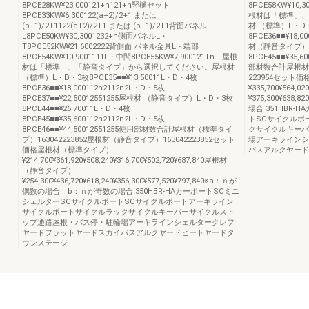
8PCE28KW¥23,000121+n121+n竪樋セット
8PCE58KW¥10,
8PCE33KW¥6,300122(a+2)/2+1 または
根材は「標準」、
(b+1)/2+1122(a+2)/2+1 または (b+1)/2+1背面パネル
材 （標準）L・D・3
L8PCE50KW¥30,3001232+n側面パネルL・
8PCE36■■¥18,0
T8PCE52KW¥21,6002222背側面 パネル金具L・端部
材（静音タイプ）L・
8PCE54KW¥10,9001111L・中間8PCE55KW¥7,900121+n 屋根
8PCE45■■¥35,6
材は「標準」、「静音タイプ」から選択してください。屋根材
部材数合計屋根材
（標準）L・D・3枚8PCE35■■¥13,50011L・D・4枚
223954セット
8PCE36■■¥18,000112n2112n2L・D・5枚
¥335,700¥564
8PCE37■■¥22,50012551255屋根材 （静音タイプ）L・D・3枚
¥375,300¥63
8PCE44■■¥26,70011L・D・4枚
場合 351HBR
8PCE45■■¥35,600112n2112n2L・D・5枚
トSCサイクルポ
8PCE46■■¥44,50012551255使用部材数合計屋根材（標準タイ
クサイクルキーパ
プ）163042223852屋根材（静音タイプ）163042223852セット
場アーキラインシ
価格屋根材（標準タイプ）
パスアルクヤード
¥214,700¥361,920¥508,240¥316,700¥502,720¥687,840屋根材
（静音タイプ）
¥254,300¥436,720¥618,240¥356,300¥577,520¥797,840※a：ｎが
偶数の場合 b：ｎが奇数の場合 350HBR‐HAカーポートSCミニ
シェルターSCサイクルポートSCサイクルポートアーキライン
サイクルポートサイクルラックサイクルキーパーサイクルスト
ップ通路屋根・バス停・駐輪場アーキラインシェルタークレフ
ヤードフラットヤードスカイパスアルクヤードビートヤードタ
ウンステージ