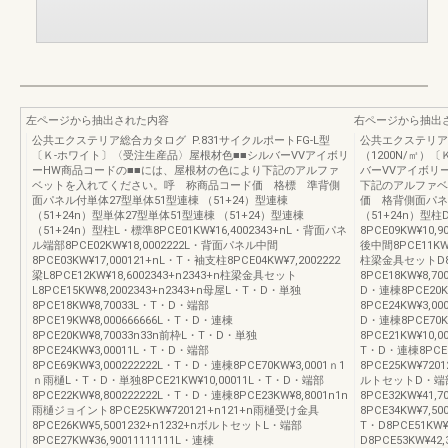
左ページから抽出された内容
右ページから抽出
公共エクステリア総合カタログ P.831サイクルポートFG-L型
公共エクステリア総
〔Ｋ-ホワイト〕〈受注生産品〉屋根材色■■シルバーVVアイボリ
（1200N/㎡）
ーHW商品コードの■■には、屋根材の色により下記のアルファ
バーVVアイボリ
ベットを入れてください。呼 称商品コード価 格標 準背側
下記のアルファベ
面パネル付単体27型単体51型連棟 （51+24）型連棟
価 格背側面パネル
（51+24n）型単体27型単体51型連棟 （51+24）型連棟
（51+24n）型柱D
（51+24n）型柱L・標準8PCE01KW¥16,4002343+nL・背面パネ
8PCE09KW¥10,
ル端部8PCE02KW¥18,0002222L・背面パネル中間
後中間8PCE11KW¥
8PCE03KW¥17,000121+nL・T・袖支柱8PCE04KW¥7,2002222
柱梁金具セットD8P
梁L8PCE12KW¥18,6002343+n2343+n柱梁金具セット
8PCE18KW¥8,7
L8PCE15KW¥8,2002343+n2343+n母屋L・T・D・単独
D・連棟8PCE20K
8PCE18KW¥8,70033L・T・D・端部
8PCE24KW¥3,0
8PCE19KW¥8,000666666L・T・D・連棟
D・連棟8PCE70
8PCE20KW¥8,70033n33n前枠L・T・D・単独
8PCE21KW¥10,
8PCE24KW¥3,00011L・T・D・端部
T・D・連棟8PCE
8PCE69KW¥3,000222222L・T・D・連棟8PCE70KW¥3,0001ｎ1
8PCE25KW¥720
ｎ雨樋L・T・D・単独8PCE21KW¥10,00011L・T・D・端部
ルトセットD・端部8P
8PCE22KW¥8,800222222L・T・D・連棟8PCE23KW¥8,8001n1n
8PCE32KW¥41,
雨樋ジョイント8PCE25KW¥720121+n121+n雨樋受け金具
8PCE34KW¥7,5
8PCE26KW¥5,5001232+n1232+nボルトセットL・端部
T・D8PCE51KW
8PCE27KW¥36,90011111111L・連棟
D8PCE53KW¥4