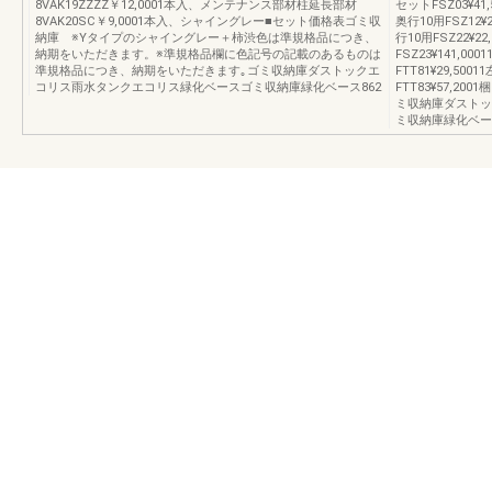
8VAK19ZZZZ￥12,0001本入、メンテナンス部材柱延長部材
セットFSZ03¥41
8VAK20SC￥9,0001本入、シャイングレー■セット価格表ゴミ収
奥行10用FSZ12¥
納庫 ※Yタイプのシャイングレー＋柿渋色は準規格品につき、
行10用FSZ22¥22
納期をいただきます。※準規格品欄に色記号の記載のあるものは
FSZ23¥141,00
準規格品につき、納期をいただきます｡ゴミ収納庫ダストックエ
FTT81¥29,500
コリス雨水タンクエコリス緑化ベースゴミ収納庫緑化ベース862
FTT83¥57,200
ミ収納庫ダストッ
ミ収納庫緑化ベース