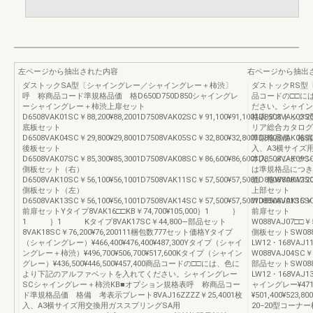
左ページから抽出された内容
右ページから抽出
ダストックSA型〔シャイングレー／シャイングレー＋柿渋〕
ダストックRS型
呼 称商品コード準規格品価 格D650D750D850シャイングレ
品コードの□□に
ーシャイングレー＋柿渋上扉セット
ださい。シャイン
D6508VAK01SC￥88,200¥88,2001D7508VAK02SC￥91,100¥91,1001D8508VAK03SC
格表ダストック2
底板セット
リア総合カタログ 
D6508VAK04SC￥29,800¥29,8001D7508VAK05SC￥32,800¥32,8001D8508VAK06SC
準規格品価 格備 考
後板セット
入、A3横サイズ用交
D6508VAK07SC￥85,300¥85,3001D7508VAK08SC￥86,600¥86,6001D8508VAK09SC
本入、メンテナン
側板セット（右）
は準規格品につき
D6508VAK10SC￥56,100¥56,1001D7508VAK11SC￥57,500¥57,5001D8508VAK12SC
価 格W800W1
側板セット（左）
上部セット
D6508VAK13SC￥56,100¥56,1001D7508VAK14SC￥57,500¥57,5001D8508VAK15SC
W088VAJ01SC￥2
前扉セットYタイプ8VAK16□□KB￥74,700¥105,000｝1 ｝
前扉セット
1 ｝1 Kタイプ8VAK17SC￥44,800―部品セット
W088VAJ07□□￥50
8VAK18SC￥76,200¥76,200111梱包数777セット価格Yタイプ
側板セットSW088V
（シャイングレー）¥466,400¥476,400¥487,300Yタイプ（シャイ
LW12・168VAJ
ングレー＋柿渋）¥496,700¥506,700¥517,600Kタイプ（シャイン
W088VAJ04SC￥7
グレー）¥436,500¥446,500¥457,400商品コードの□□には、色に
部品セットSW088V
より下記のアルファベットを入れてください。シャイングレー
LW12・168VAJ1
SCシャイングレー＋柿渋KB■オプション規格表呼 称商品コー
ャイングレー¥471,
ド準規格品価 格備 考表示プレート8VAJ16ZZZZ￥25,4001枚
¥501,400¥523
入、A3横サイズ用交換用ガススプリングSA用
20−20型コーナー柱F