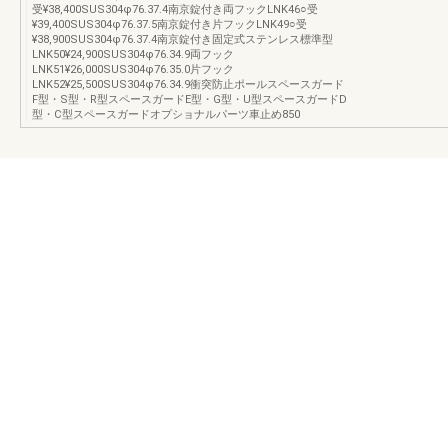
受¥38,400SUS304φ76.37.4南京錠付き両フックLNK46○受
¥39,400SUS304φ76.37.5南京錠付き片フックLNK49○受
¥38,900SUS304φ76.37.4南京錠付き固定式ステンレス標準型
LNK50¥24,900SUS304φ76.34.9両フック
LNK51¥26,000SUS304φ76.35.0片フック
LNK52¥25,500SUS304φ76.34.9衝突防止ポールスペースガード
F型・S型・R型スペースガードE型・G型・U型スペースガードD
型・C型スペースガードオプショナルパーツ車止め850