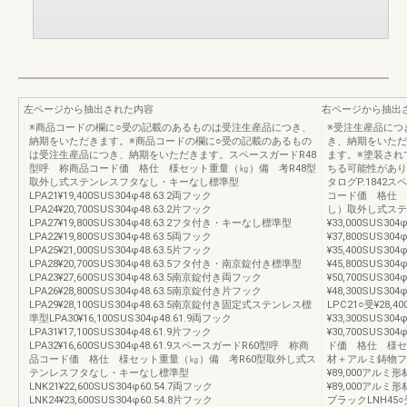
左ページから抽出された内容
右ページから抽出
※商品コードの欄に○受の記載のあるものは受注生産品につき、
※受注生産品につ
納期をいただきます。※商品コードの欄に○受の記載のあるもの
き、納期をいただ
は受注生産品につき、納期をいただきます。スペースガードR48
ます。※塗装され
型呼 称商品コード価 格仕 様セット重量（㎏）備 考R48型
ちる可能性があり
取外し式ステンレスフタなし・キーなし標準型
タログP.1842
LPA21¥19,400SUS304φ48.63.2両フック
コード価 格仕 
LPA24¥20,700SUS304φ48.63.2片フック
し）取外し式ステ
LPA27¥19,800SUS304φ48.63.2フタ付き・キーなし標準型
¥33,000SUS30
LPA22¥19,800SUS304φ48.63.5両フック
¥37,800SUS30
LPA25¥21,000SUS304φ48.63.5片フック
¥35,400SUS30
LPA28¥20,700SUS304φ48.63.5フタ付き・南京錠付き標準型
¥45,800SUS3
LPA23¥27,600SUS304φ48.63.5南京錠付き両フック
¥50,700SUS3
LPA26¥28,800SUS304φ48.63.5南京錠付き片フック
¥48,300SUS
LPA29¥28,100SUS304φ48.63.5南京錠付き固定式ステンレス標
LPC21○受¥28,4
準型LPA30¥16,100SUS304φ48.61.9両フック
¥33,300SUS30
LPA31¥17,100SUS304φ48.61.9片フック
¥30,700SUS3
LPA32¥16,600SUS304φ48.61.9スペースガードR60型呼 称商
ド価 格仕 様セ
品コード価 格仕 様セット重量（㎏）備 考R60型取外し式ス
材＋アルミ鋳物フ
テンレスフタなし・キーなし標準型
¥89,000アルミ
LNK21¥22,600SUS304φ60.54.7両フック
¥89,000アルミ
LNK24¥23,600SUS304φ60.54.8片フック
ブラックLNH45○