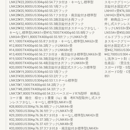
LNK27¥23,200SUS304φ60.54.7フタ付き・キーなし標準型
スモークグリーンLN
LNK22¥24,800SUS304φ60.55.1両フック
京錠付き固定式ア
LNK25¥25,900SUS304φ60.55.2片フック
LNH41○受¥76
LNK28¥25,200SUS304φ60.55.1フタ付き・南京錠付き標準型
LNH42○受¥76
LNK23¥31,700SUS304φ60.55.2南京錠付き両フック
呼 称商品コード
LNK26¥32,400SUS304φ60.55.3南京錠付き片フック
外し式ステンレス
LNK29¥32,100SUS304φ60.55.2南京錠付きスチールフタなし・
ラックLNS53○受¥
キーなし標準型LNK61○受¥10,700STK400φ60.55.8両フック
LNS54○受¥50,
LNK64○受¥11,800STK400φ60.55.9片フックLNK67○受
イルドブラックLNS5
¥11,100STK400φ60.55.8フタ付き・キーなし標準型LNK62○受
きスモークグリーンLN
¥12,800STK400φ60.56.2両フックLNK65○受
錠付き固定式ステ
¥14,000STK400φ60.56.3片フックLNK68○受
受¥42,700SUS
¥13,400STK400φ60.56.2フタ付き・南京錠付き標準型LNK63○受
¥42,700SUS
¥19,500STK400φ60.56.3南京錠付き両フックLNK66○受
し洗浄コート剤（ステ
¥20,800STK400φ60.56.4南京錠付き片フックLNK69○受
生産品〉〈受注生
¥20,000STK400φ60.56.3南京錠付き固定式ステンレス標準型
スガードF型・S
LNK30¥19,200SUS304φ60.53.1両フック
スガードD型・C
LNK31¥20,000SUS304φ60.53.2片フック
851
LNK32¥19,500SUS304φ60.53.1スチール標準型
LNK70¥7,100STK400φ60.54.2両フック
LNK71¥8,200STK400φ60.54.3片フック
LNK72¥7,800STK400φ60.54.2スペースガードR76型呼 称商品
コード価 格仕 様セット重量（㎏）備 考R76型取外し式ステ
ンレスフタなし・キーなし標準型LNK41○受
¥28,800SUS304φ76.36.8両フックLNK44○受
¥29,700SUS304φ76.36.9片フックLNK47○受
¥29,200SUS304φ76.36.8フタ付き・キーなし標準型LNK42○受
¥32,300SUS304φ76.37.3両フックLNK45○受
¥33,600SUS304φ76.37.4片フックLNK48○受
¥33,000SUS304φ76.37.3フタ付き・南京錠付き標準型LNK43○