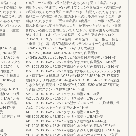
生産品につき、
※商品コードの欄に○受の記載のあるものは受注生産品につき、
コードの欄に○受
納期をいただきます。■S76型オプション※商品コードの欄に○受
ただきます。※
の記載のあるものは受注生産品につき、納期をいただきます。※
産品につき、納
商品コードの欄に○受の記載のあるものは受注生産品につき、納
載のあるものは
期をいただきます。〈受注生産品〉※商品コードの欄に○受の記
型オプションス
載のあるものは受注生産品につき、納期をいただきます。※塗装
様セット重量
されている部分に使用しないでください。塗装が落ちる可能性
準型
があります。■オプション規格表エクステリア総合カタログ
P.1841スペースガードS76型呼 称商品コード価 格仕 様セッ
ト重量（㎏）備 考S76型埋込式ステンレスキー付き標準型
型LNG04○受
LNG41¥56,300SUS304φ76.36.6クサリ内蔵型
型LNG05○受
VDD42¥73,400SUS304φ76.37.8クサリ内蔵受け
受けLNG06○受
LNG43¥56,300SUS304φ76.36.7南京錠付き標準型LNG44○受
式ステンレスフタな
¥56,800SUS304φ76.36.7南京錠付きクサリ内蔵型VDD45○受
8.63.7クサリ
¥74,100SUS304φ76.38.0南京錠付きクサリ内蔵受けLNG46○受
サリ内蔵受け
¥56,800SUS304φ76.36.8南京錠付き取外し式ステンレスフタ付
き・キーなし標準型
き・南京錠付き標準型LNG53○受¥48,200SUS304φ76.37.5南京
型LNG10○受
錠付きクサリ内蔵型VDD54○受¥65,900SUS304φ76.38.7南京錠
○受
付きクサリ内蔵受けLNG55○受¥48,200SUS304φ76.37.6南京錠
標準型LNG13○
付き固定式ステンレス標準型LNG56○受
蔵型LNG14○受
¥34,900SUS304φ76.34.8クサリ内蔵型VDD57○受
受けLNG15○受
¥52,800SUS304φ76.36.0クサリ内蔵受けLNG58○受
ステンレス標準型
¥34,900SUS304φ76.35.0S76型オプションポール（取替用）埋
型LNG17○受
込式ステンレスキー付き標準型LNM41○受
○受
¥41,000SUS304φ76.34.5クサリ内蔵型VDE42○受
ポール（取替用）埋
¥58,500SUS304φ76.35.7クサリ内蔵受けLNM43○受
¥41,000SUS304φ76.34.6南京錠付き標準型LNM44○受
受
¥41,700SUS304φ76.34.6南京錠付きクサリ内蔵型VDE45○受
○受
¥58,800SUS304φ76.35.9南京錠付きクサリ内蔵受けLNM46○受
04○受
¥41,700SUS304φ76.34.7南京錠付きスペースガードS114型呼