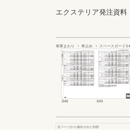
エクステリア発注資料 門ま
車庫まわり
車止め
スペースガードS4
848
849
左ページから抽出された内容