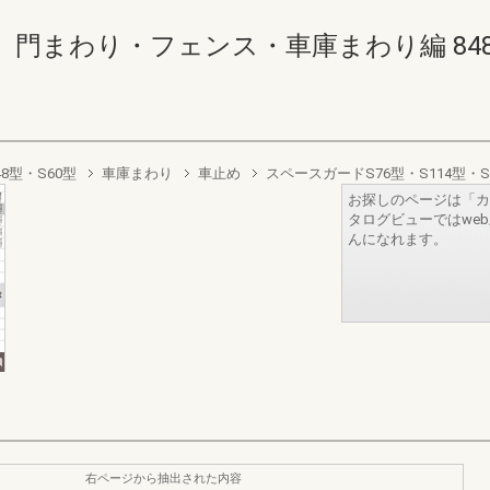
わり・フェンス・車庫まわり編 848-849(
8型・S60型
車庫まわり
車止め
スペースガードS76型・S114型・S
お探しのページは「カ
タログビューではwe
んになれます。
右ページから抽出された内容