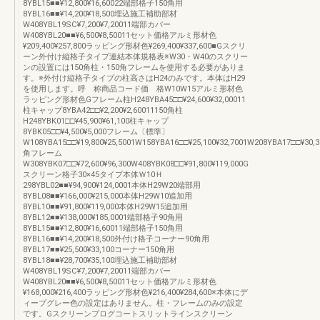
8YBL15■■¥12,800¥16,60022端部格子150角用
8YBL16■■¥14,200¥18,500埋込施工補助部材
W408YBL19SC¥7,200¥7,20011端部カバー
W408YBL20■■¥6,500¥8,50011セット価格アルミ形材色
¥209,400¥257,800ラッピング形材色¥269,400¥337,600■Gスクリ
ーン外付け縦格子タイプ連結本体規格表※W30・W40のスクリー
ンの設置には150角柱・150角フレームを使用する必要がありま
す。※外付け縦格子タイプの柱高さはH24のみです。本体はH29
を使用します。呼 称商品コード価 格W10W15アルミ形材色
ラッピング形材色Gフレーム柱H248YBA45□□¥24,600¥32,00011
柱キャップ8YBA42□□¥2,200¥2,60011150角柱
H248YBK01□□¥45,900¥61,100柱キャップ
8YBK05□□¥4,500¥5,000フレーム〔標準〕
W108YBA15□□¥19,800¥25,5001W158YBA16□□¥25,100¥32,7001W208YBA17□□¥30,3
角フレーム
W308YBK07□□¥72,600¥96,300W408YBK08□□¥91,800¥119,000G
スクリーン格子30×45タイプ本体Ｗ10Ｈ
298YBL02■■¥94,900¥124,0001本体H29W20端部用
8YBL08■■¥166,000¥215,000本体H29W10追加用
8YBL10■■¥91,800¥119,000本体H29W15追加用
8YBL12■■¥138,000¥185,0001端部格子90角用
8YBL15■■¥12,800¥16,60011端部格子150角用
8YBL16■■¥14,200¥18,500外付け格子コーナー90角用
8YBL17■■¥25,500¥33,100コーナー150角用
8YBL18■■¥28,700¥35,100埋込施工補助部材
W408YBL19SC¥7,200¥7,20011端部カバー
W408YBL20■■¥6,500¥8,50011セット価格アルミ形材色
¥168,000¥216,400ラッピング形材色¥216,400¥284,600※本体にデ
ィープグレー色の設定はありません。柱・フレームのみの設定
です。Gスクリーンプログコートスリットラインスクリーン