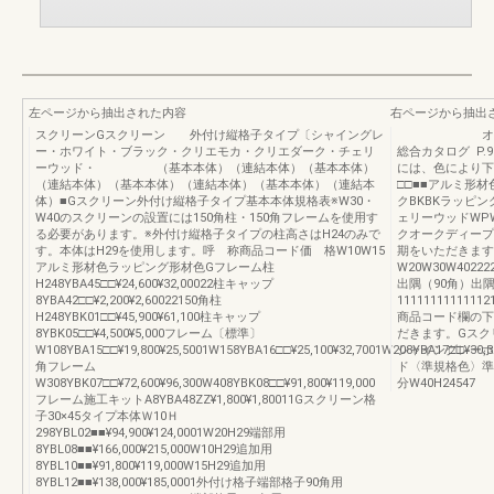
左ページから抽出された内容
右ページから抽出
スクリーンGスクリーン 外付け縦格子タイプ〔シャイングレ
オーク・デ
ー・ホワイト・ブラック・クリエモカ・クリエダーク・チェリ
総合カタログ P.
ーウッド・ （基本本体）（連結本体）（基本本体）
には、色により下
（連結本体）（基本本体）（連結本体）（基本本体）（連結本
□□■■アルミ形材
体）■Gスクリーン外付け縦格子タイプ基本本体規格表※W30・
クBKBKラッピン
W40のスクリーンの設置には150角柱・150角フレームを使用す
ェリーウッドWP
る必要があります。※外付け縦格子タイプの柱高さはH24のみで
クオークディープ
す。本体はH29を使用します。呼 称商品コード価 格W10W15
期をいただきます
アルミ形材色ラッピング形材色Gフレーム柱
W20W30W4022222
H248YBA45□□¥24,600¥32,00022柱キャップ
出隅（90角）出隅
8YBA42□□¥2,200¥2,60022150角柱
111111111111121
H248YBK01□□¥45,900¥61,100柱キャップ
商品コード欄の下
8YBK05□□¥4,500¥5,000フレーム〔標準〕
だきます。Gスク
W108YBA15□□¥19,800¥25,5001W158YBA16□□¥25,100¥32,7001W208YBA17□□¥30,3
シャイングレーホ
角フレーム
ド〈準規格色〉準
W308YBK07□□¥72,600¥96,300W408YBK08□□¥91,800¥119,000
分W40H24547
フレーム施工キットA8YBA48ZZ¥1,800¥1,80011Gスクリーン格
子30×45タイプ本体Ｗ10Ｈ
298YBL02■■¥94,900¥124,0001W20H29端部用
8YBL08■■¥166,000¥215,000W10H29追加用
8YBL10■■¥91,800¥119,000W15H29追加用
8YBL12■■¥138,000¥185,0001外付け格子端部格子90角用