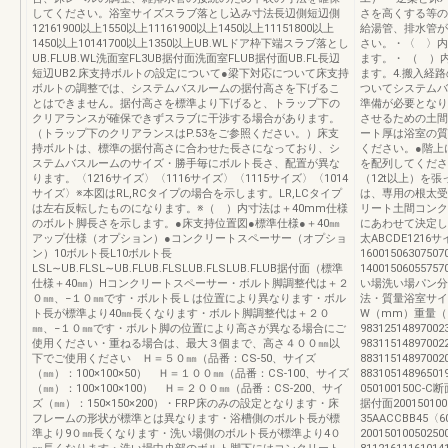
してください。浴室サイズスラブ落とし込み寸法長辺側短辺側
さを高くする等の
12161900以上1550以上11161900以上1450以上11151800以上
給湯管、排水管が
1450以上10141700以上1350以上UB.WLドア枠下端スラブ落とし
さい。・〈 〉内
UB.FLUB.WL洗面室FL3UB据付面洗面室FLUB据付面UB.FL長辺
ます。・ （ ）内
短辺UB2.床支持ボルトの設定について●梁下対応について床支持
ます。4.搬入経
ボルトの調整では、システムバスルームの据付高さを下げるこ
ついてシステムバ
とはできません。据付高さを標準より下げると、トラップ下の
準備が必要となり
クリアランスが確保できずスラブに干渉する場合があります。
させるための土間
（トラップ下のクリアランスはP.53をご参照ください。）床支
ート厚は浴室の質
持ボルトは、標準の据付高さに合わせた長さになっており、シ
ください。●階上
ステムバスルームのサイズ・勝手毎にボルト長さ、配置が異な
を配列してくださ
ります。〈1216サイズ〉〈1116サイズ〉〈1115サイズ〉〈1014
（12t以上）を
サイズ〉※本図はRL,RCタイプの場合を示します。LR,LCタイプ
は、専用の根太受
は左右反転したものになります。※（ ）内寸法は＋40mm仕様
リート土間コンク
のボルト脚長さを示します。●床支持位置図●標準仕様●＋40㎜
にあわせて決定し
アップ仕様（オプション）●コンクリートスペーサー（オプショ
太ABCDE1216サイ
ン）10ボルト長L10ボルト長
1600150630750
LSL∼UB.FLSL∼UB.FLUB.FLSLUB.FLSLUB.FLUB据付面（標準
1400150605
仕様＋40㎜）Hコンクリートスペーサー・ボルト脚調整代は＋２
い場洗い場パン分
０㎜、−１０㎜です・ボルト長Ｌは位置により異なります・ボル
法・質量浴室サイ
ト長が標準より40㎜長くなります・ボルト脚調整代は＋２０
W（mm）重量（kg
㎜、−１０㎜です・ボルト脚の位置により高さが異なる場合にご
983125148970
使用ください・重ねる場合は、最大３個まで、高さ４００㎜以
983115148970
下でご使用ください Ｈ＝５０㎜（品番：CS-50、サイズ
883115148970
（㎜）：100×100×50） Ｈ＝１００㎜（品番：CS-100、サイズ
8831051489
（㎜）：100×100×100） Ｈ＝２００㎜（品番：CS-200、サイ
050100150C-C
ズ（㎜）：150×150×200）・FRP床のみの設定となります・床
据付面200150100
フレームの形状が標準とは異なります・浴槽側のボルト長が標
35AACCBB45〈6
準より9０㎜長くなります・洗い場側のボルト長が標準より4０
2001501005025