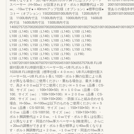
㎜長くなります・洗い場中央部のボルト脚下にはコンクリート
81121611161
スペーサー（H=50㎜）が設置されます・ボルト脚調整代は＋20
20015010050
㎜、−10㎜です●＋40mmアップ仕様（オプション）●標準仕様●
管ありの場合B-B'
コトー（オプション）150200200100UB内寸法 1200UB内寸
面2001501005025
法 1100UB内寸法 1100UB内寸法 1000UB内寸法 1600UB
内寸法 1600UB内寸法 1500UB内寸法
14002757257002002007002002006002002001001002756251001002606401001002
L100（L140）L100（L140）L100（L140）L100（L140）
L100（L140）L100（L140）L100（L140）L100（L140）
L100（L140）L100（L140）L100（L140）L150（L190）
L150（L190）L150（L190）L150（L190）L150（L190）
L100（L140）L100（L140）L150（L190）L150（L190）
L150（L190）L150（L190）L150（L190）（L190）
L150（L190）L150（L140）L100（L140）
L1007201001506307507015070554510015060557570UB.FLUB
据付面UB.FLUB据付面スペーサーSL∼UB.FLボルト長Ｌ
1020UB.FLUB据付面（標準仕様＋４０ｍｍ）UB.FLUB据付面ス
ペーサーSL∼UB.FLボルト長Ｌ1020・ボルト脚の位置により高
さが異なる場合にご使用ください・重ねる場合は、最大３個ま
で、高さ４００㎜以下でご使用くださいＨ＝５０㎜（品番：CS-
50、サイズ（㎜）：100×100×50）Ｈ＝１００㎜（品番：CS-
100、サイズ（㎜）：100×100×100）Ｈ＝２００㎜（品番：CS-
200、サイズ（㎜）：150×150×200）・防振ゴムと組み合わせる
場合、H=50㎜、H=100㎜は以下のものをご使用くださいＨ＝５
０㎜（品番：CS-50150、サイズ（㎜）：150×150×50）Ｈ＝１
００㎜（品番：CS-100150、サイズ（㎜）：150×150×100）・
ボルト脚調整代は＋２０㎜、−１０㎜です・ボルト長Ｌは位置に
より異なります・同送の10㎜厚スペーサーを2枚使用し、さらに
＋20㎜の調整ができます・ボルト長が標準より40㎜長くなりま
す・ボルト脚調整代は＋２０㎜、−１０㎜です・同送の10㎜厚ス