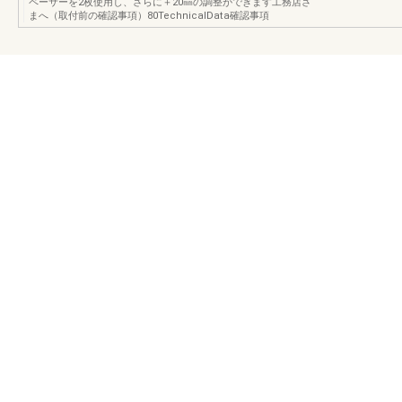
ペーサーを2枚使用し、さらに＋20㎜の調整ができます工務店さ
まへ（取付前の確認事項）80TechnicalData確認事項