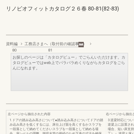
リノビオフィットカタログ２６春 80-81(82-83)
資料編
工務店さまへ（取付前の確認事項）
80
81
お探しのページは「カタログビュー」でごらんいただけます。カ
タログビューではweb上でパラパラめくりながらカタログをごら
んになれます。
左ページから抽出された内容
右ページから抽出
1.ドアの踏み込み高さについて●踏み込み高さについてドアの踏
3.逆梁対応につ
み込み高さを低くするには、床仕上げ面を高くするかスラブを
逆梁上に設置され
一段落として納めてくださいスラブを一段落として納める場
場合、短い床支持
合、床レベルの調整、雑排水管の接続のため下表の寸法を確保
工）・ 逆梁と床