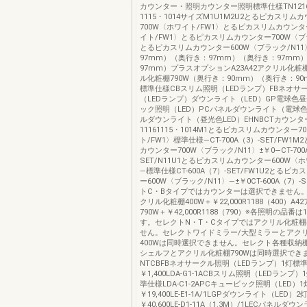
カウンター・照明カウンター照明標準仕様TN1216
1115・1014サイズM1U1M2U2とるピカスリム
700W〈ホワイト/FW1〉とるピカスリムカウンタ
イト/FW1〉とるピカスリムカウンター700W〈ブ
とるピカスリムカウンター600W〈ブラック/N1
97mm）（奥行き：97mm）（奥行き：97mm
97mm）プラスオプションA23A42アクリル化粧棚
ル化粧棚790W（奥行き：90mm）（奥行き：9
標準仕様CBスリム照明（LEDランプ）FBネオサ
（LEDランプ）ダウンライト（LED）GP電球色
ック照明（LED）PCパネルダウンライト（電球色L
ルダウンライト（昼光色LED）EHNBCTカウンター
11161115・1014M1とるピカスリムカウンター7
ト/FW1〉標準仕様―CT-700A（3）-SET/FW1
カウンター700W〈ブラック/N11〉±￥0―CT-700
SET/N11U1とるピカスリムカウンター600W〈ホ
―標準仕様CT-600A（7）-SET/FW1U2とるピ
ー600W〈ブラック/N11〉―±￥0CT-600A（7）-S
トC・Bタイプではカウンターは選択できません。
クリル化粧棚400W＋￥22,000R1188（400）A
790W＋￥42,000R1188（790）※各照明の品番
す。セレクトN・T・Cタイプではアクリル化粧
せん。セレクトワイドミラー/大型ミラーとアク
400Wは同時選択できません。セレクト各種収納
シェルフとアクリル化粧棚790Wは同時選択でき
NTCBFBネオサークル照明（LEDランプ）1灯標
￥1,400LDA-G1-1ACBスリム照明（LEDランプ）1
準仕様LDA-C1-2APCキュービック照明（LED）1灯
￥19,400LE-E1-1A/1LGPダウンライト（LED）2
￥40,600LE-D1-11A（1.3M）/1LECパネル