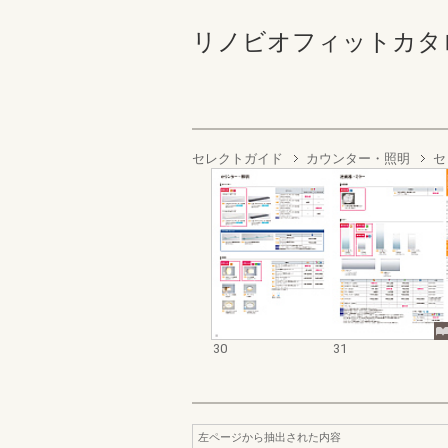
リノビオフィットカタログ２
セレクトガイド
カウンター・照明
セ
30
31
左ページから抽出された内容