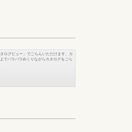
タログビュー」でごらんいただけます。カ
b上でパラパラめくりながらカタログをごら