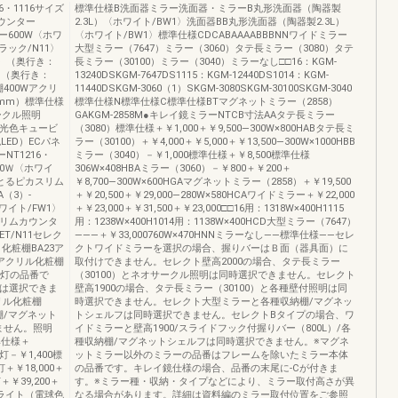
・1116サイズ
標準仕様B洗面器ミラー洗面器・ミラーB丸形洗面器（陶器製
カウンター
2.3L）〈ホワイト/BW1〉洗面器BB丸形洗面器（陶器製2.3L）
ー600W〈ホワ
〈ホワイト/BW1〉標準仕様CDCABAAAABBBNNワイドミラー
ラック/N11〉
大型ミラー（7647）ミラー（3060）タテ長ミラー（3080）タテ
1〉（奥行き：
長ミラー（30100）ミラー（3040）ミラーなし□□16：KGM-
）（奥行き：
13240DSKGM-7647DS1115：KGM-12440DS1014：KGM-
400Wアクリ
11440DSKGM-3060（1）SKGM-3080SKGM-30100SKGM-3040
0mm）標準仕様
標準仕様N標準仕様C標準仕様BTマグネットミラー（2858）
ークル照明
GAKGM-2858M●キレイ鏡ミラーNTCB寸法AAタテ長ミラー
昼光色キュービ
（3080）標準仕様＋￥1,000＋￥9,500―300W×800HABタテ長ミ
ED）ECパネ
ラー（30100）＋￥4,000＋￥5,000＋￥13,500―300W×1000HBB
NT1216・
ミラー（3040）－￥1,000標準仕様＋￥8,500標準仕様
00Ｗ〈ホワイ
306W×408HBAミラー（3060）－￥800＋￥200＋
M2とるピカスリム
￥8,700―300W×600HGAマグネットミラー（2858）＋￥19,500
A（3）-
＋￥20,500＋￥29,000―280W×580HCAワイドミラー＋￥22,000
ワイト/FW1〉
＋￥23,000＋￥31,500＋￥23,000□□16用：1318W×400H1115
カスリムカウンタ
用：1238W×400H1014用：1138W×400HCD大型ミラー（7647）
ET/N11セレク
―――＋￥33,000760W×470HNNミラーなし――標準仕様――セレ
化粧棚BA23ア
クトワイドミラーを選択の場合、握りバーはＢ面（器具面）に
42アクリル化粧棚
取付けできません。セレクト壁高2000の場合、タテ長ミラー
は1灯の品番で
（30100）とネオサークル照明は同時選択できません。セレクト
棚は選択できま
壁高1900の場合、タテ長ミラー（30100）と各種壁付照明は同
リル化粧棚
時選択できません。セレクト大型ミラーと各種収納棚/マグネッ
棚/マグネット
トシェルフは同時選択できません。セレクトBタイプの場合、ワ
ません。照明
イドミラーと壁高1900/スライドフック付握りバー（800L）/各
準仕様＋
種収納棚/マグネットシェルフは同時選択できません。※マグネ
灯－￥1,400標
ットミラー以外のミラーの品番はフレームを除いたミラー本体
＋￥18,000＋
の品番です。キレイ鏡仕様の場合、品番の末尾に-Cが付きま
灯＋￥39,200＋
す。※ミラー種・収納・タイプなどにより、ミラー取付高さが異
ダウンライト（電球色
なる場合があります。詳細は資料編のミラー取付位置をご参照